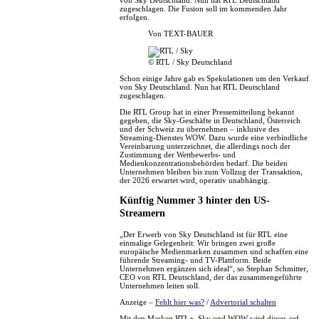
von Sky Deutschland. Nun hat RTL Deutschland
zugeschlagen. Die Fusion soll im kommenden Jahr
erfolgen.
Von
TEXT-BAUER
© RTL / Sky Deutschland
Schon einige Jahre gab es Spekulationen um den Verkauf
von Sky Deutschland. Nun hat RTL Deutschland
zugeschlagen.
Die RTL Group hat in einer Pressemitteilung bekannt
gegeben, die Sky-Geschäfte in Deutschland, Österreich
und der Schweiz zu übernehmen – inklusive des
Streaming-Dienstes WOW. Dazu wurde eine verbindliche
Vereinbarung unterzeichnet, die allerdings noch der
Zustimmung der Wettbewerbs- und
Medienkonzentrationsbehörden bedarf. Die beiden
Unternehmen bleiben bis zum Vollzug der Transaktion,
der 2026 erwartet wird, operativ unabhängig.
Künftig Nummer 3 hinter den US-
Streamern
„Der Erwerb von Sky Deutschland ist für RTL eine
einmalige Gelegenheit: Wir bringen zwei große
europäische Medienmarken zusammen und schaffen eine
führende Streaming- und TV-Plattform. Beide
Unternehmen ergänzen sich ideal“, so Stephan Schmitter,
CEO von RTL Deutschland, der das zusammengeführte
Unternehmen leiten soll.
Anzeige –
Fehlt hier was?
/
Advertorial schalten
Mit den Marken RTL+, Sky und WOW wird dieses auf