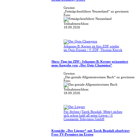
Gewinn:
„Fettnäpchenführer Neuseeland“ zu gewinnen
Foto:
Teilnahmeschluss:
18.09.2026
Johannes B. Kerner ist fürs ZDF wieder
im Quiz-Einsatz / © ZDF, Thomas Kierok
Show-Tipp im ZDF: Johannes B. Kerner präsentiert
neue Ausgabe von „Der Quiz-Champion“
Gewinn:
„Das geniale Allgemeinwissen Buch“ zu gewinnen
Foto:
Teilnahmeschluss:
18.09.2026
Für Jérôme (Tarek Boudali, Mitte) rächen
sich schon bald all seine Lügen / ©
Constantin Television GmbH
Komödie „Der Lügner“ mit Tarek Boudali absolviert
Free-TV-Premiere im Ersten