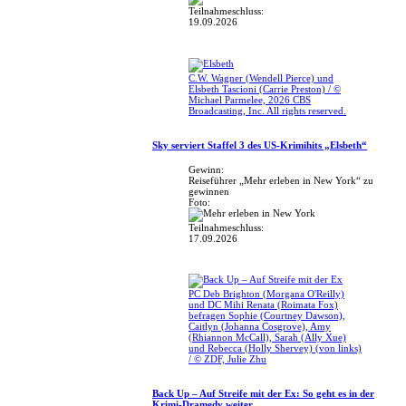
Teilnahmeschluss:
19.09.2026
C.W. Wagner (Wendell Pierce) und
Elsbeth Tascioni (Carrie Preston) / ©
Michael Parmelee, 2026 CBS
Broadcasting, Inc. All rights reserved.
Sky serviert Staffel 3 des US-Krimihits „Elsbeth“
Gewinn:
Reiseführer „Mehr erleben in New York“ zu
gewinnen
Foto:
Teilnahmeschluss:
17.09.2026
PC Deb Brighton (Morgana O'Reilly)
und DC Mihi Renata (Roimata Fox)
befragen Sophie (Courtney Dawson),
Caitlyn (Johanna Cosgrove), Amy
(Rhiannon McCall), Sarah (Ally Xue)
und Rebecca (Holly Shervey) (von links)
/ © ZDF, Julie Zhu
Back Up – Auf Streife mit der Ex: So geht es in der
Krimi-Dramedy weiter