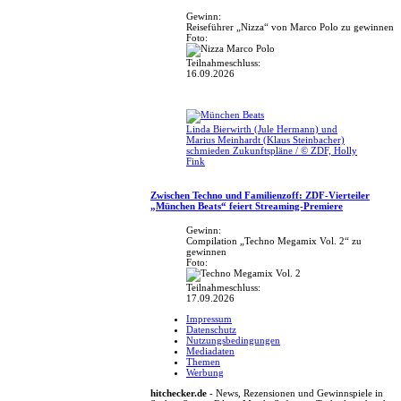
Gewinn:
Reiseführer „Nizza“ von Marco Polo zu gewinnen
Foto:
Teilnahmeschluss:
16.09.2026
Linda Bierwirth (Jule Hermann) und
Marius Meinhardt (Klaus Steinbacher)
schmieden Zukunftspläne / © ZDF, Holly
Fink
Zwischen Techno und Familienzoff: ZDF-Vierteiler
„München Beats“ feiert Streaming-Premiere
Gewinn:
Compilation „Techno Megamix Vol. 2“ zu
gewinnen
Foto:
Teilnahmeschluss:
17.09.2026
Impressum
Datenschutz
Nutzungsbedingungen
Mediadaten
Themen
Werbung
hitchecker.de
- News, Rezensionen und Gewinnspiele in