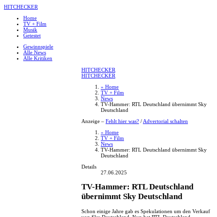
HITCHECKER
Home
TV + Film
Musik
Getestet
Gewinnspiele
Alle News
Alle Kritiken
HITCHECKER
HITCHECKER
» Home
TV + Film
News
TV-Hammer: RTL Deutschland übernimmt Sky
Deutschland
Anzeige –
Fehlt hier was?
/
Advertorial schalten
» Home
TV + Film
News
TV-Hammer: RTL Deutschland übernimmt Sky
Deutschland
Details
27.06.2025
TV-Hammer: RTL Deutschland
übernimmt Sky Deutschland
Schon einige Jahre gab es Spekulationen um den Verkauf