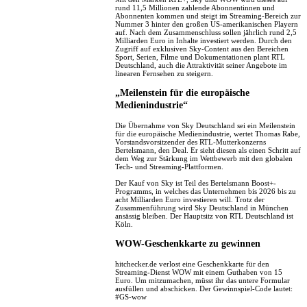
rund 11,5 Millionen zahlende Abonnentinnen und
Abonnenten kommen und steigt im Streaming-Bereich zur
Nummer 3 hinter den großen US-amerikanischen Playern
auf. Nach dem Zusammenschluss sollen jährlich rund 2,5
Milliarden Euro in Inhalte investiert werden. Durch den
Zugriff auf exklusiven Sky-Content aus den Bereichen
Sport, Serien, Filme und Dokumentationen plant RTL
Deutschland, auch die Attraktivität seiner Angebote im
linearen Fernsehen zu steigern.
„Meilenstein für die europäische
Medienindustrie“
Die Übernahme von Sky Deutschland sei ein Meilenstein
für die europäische Medienindustrie, wertet Thomas Rabe,
Vorstandsvorsitzender des RTL-Mutterkonzerns
Bertelsmann, den Deal. Er sieht diesen als einen Schritt auf
dem Weg zur Stärkung im Wettbewerb mit den globalen
Tech- und Streaming-Plattformen.
Der Kauf von Sky ist Teil des Bertelsmann Boost+-
Programms, in welches das Unternehmen bis 2026 bis zu
acht Milliarden Euro investieren will. Trotz der
Zusammenführung wird Sky Deutschland in München
ansässig bleiben. Der Hauptsitz von RTL Deutschland ist
Köln.
WOW-Geschenkkarte zu gewinnen
hitchecker.de verlost eine Geschenkkarte für den
Streaming-Dienst WOW mit einem Guthaben von 15
Euro. Um mitzumachen, müsst ihr das untere Formular
ausfüllen und abschicken. Der Gewinnspiel-Code lautet:
#GS-wow