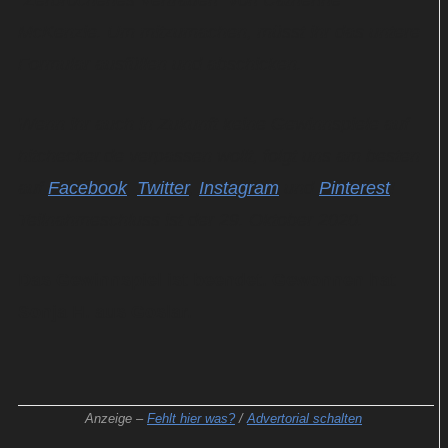
"Zerbrochenes Vertrauen" von Catherine
McKenzie. Um mitzumachen, müsst ihr das untere
Formular ausfüllen und abschicken.
Wenn ihr auch in Zukunft keine Gewinnspiele auf
hitchecker.de verpassen wollt, folgt uns am besten
auf
Facebook
,
Twitter
,
Instagram
und
Pinterest
!
Teilnahmeschluss ist der 29. Oktober 2020.
Das Gewinnspiel ist beendet. Gewonnen hat
Sonja H. aus Goslar.
Anzeige –
Fehlt hier was?
/
Advertorial schalten