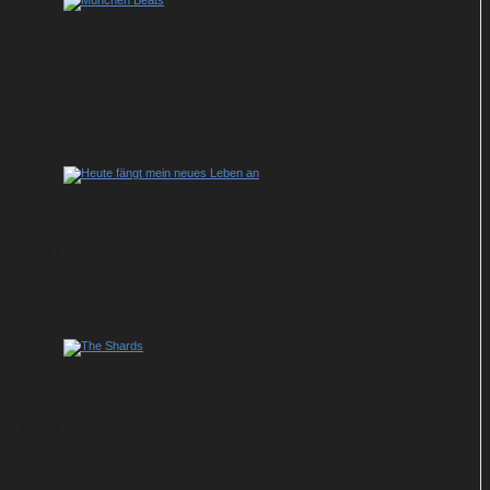
Zwischen Techno und Familienzoff: ZDF-
Vierteiler „München Beats“ feiert
Streaming-Premiere
Heute fängt mein neues Leben an: Julia
Jäger spielt verzweifelte Kleptomanin in
ARD-Komödie
Neu bei Disney+: Thrillerserie „The
Shards“ nach dem Roman von Bret Easton
Ellis