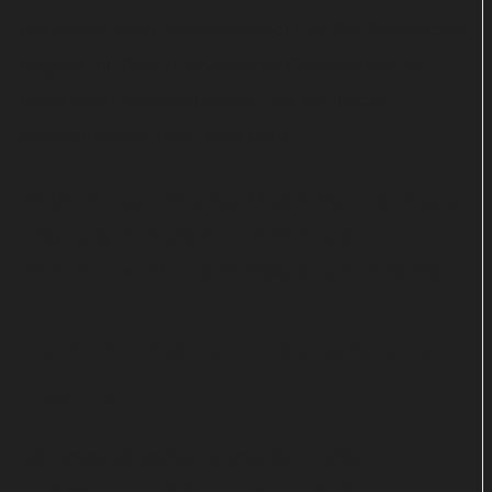
der Mieter einer Wohnbausiedlung. Die Geschichte
beginnt mit dem unerwarteten Gewaltausbruch
eines alten Kirchendiakons, der zahlreiche
Konsequenzen nach sich zieht.
Ob die Romane "You Can't Catch Me" und "Deacon
King Kong" in deutschen Übersetzungen
erscheinen werden, steht bislang noch nicht fest.
Buch von Catherine McKenzie zu
gewinnen
hitchecker.de verlost einmal den Thriller