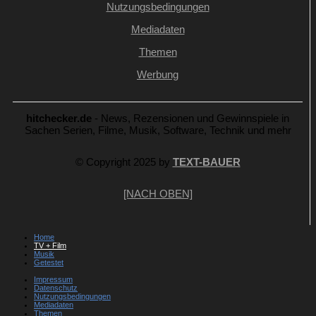
Nutzungsbedingungen
Mediadaten
Themen
Werbung
hitchecker.de
- News, Rezensionen und Gewinnspiele in
Sachen Serien, Filme, Musik, Software, Technik und mehr
© Copyright 2025 by
TEXT-BAUER
[NACH OBEN]
Home
TV + Film
Musik
Getestet
Impressum
Datenschutz
Nutzungsbedingungen
Mediadaten
Themen