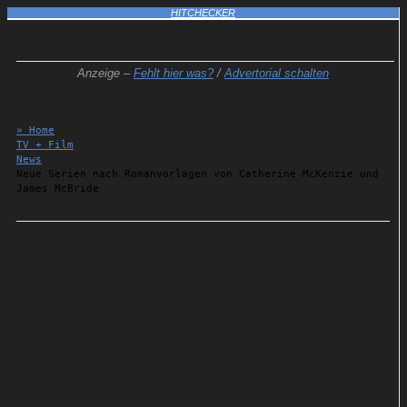
HITCHECKER
Anzeige –
Fehlt hier was?
/
Advertorial schalten
» Home
TV + Film
News
Neue Serien nach Romanvorlagen von Catherine McKenzie und
James McBride
Details
18.06.2020
Neue Serien nach
Romanvorlagen von