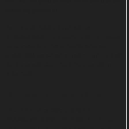
eine Frau, die genauso heißt wie sie und auch am
selben Tag geboren ist.
Der verrückte Zufall entpuppt sich als
Identitätsdiebstahl: Eine Woche später ist Jessicas
Konto leergeräumt. Als sie Nachforschungen
anstellt, stößt sie schnell auf weitere Opfer und will
den Betrug aufdecken. Damit bringt sie sich in
große Gefahr.
Von Oprah Winfrey empfohlen
Ein weiteres neues Serienprojekt der
Produktionsfirma Sister nimmt sich dem Roman
"Deacon King Kong" an. Dieser stammt aus der