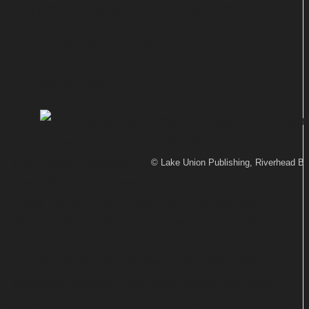
Catherine McKenzie und
James McBride
Von
TEXT-BAUER
Die beiden Roman-
© Lake Union Publishing, Riverhead B
Neuheiten "Deacon
King Kong" und "You Can't Catch Me"
dienen als Vorlagen für neue TV-Serien.
Die Fernsehsender, Streaming-Anbieter und
Produktionsfirmen in den USA zehren sich nach
frischen Geschichten für neue Serienprojekte. Als