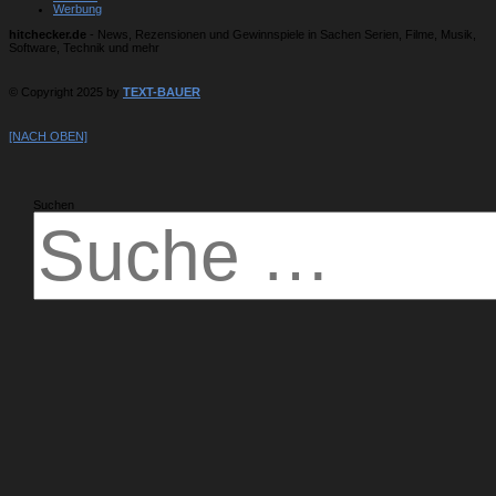
Werbung
hitchecker.de
- News, Rezensionen und Gewinnspiele in Sachen Serien, Filme, Musik,
Software, Technik und mehr
© Copyright 2025 by
TEXT-BAUER
[NACH OBEN]
Suchen