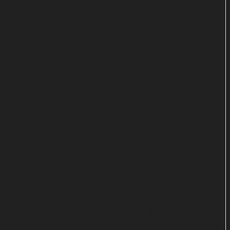
besonders beliebt erweisen sich dabei
Romanvorlagen erfolgreicher Autoren. Oft sichert
sich die Branche schon parallel zum Erscheinen
eines Buches oder nur kurze Zeit danach die
Verfilmungsrechte.
Thriller über Identitätsdiebstahl
Auch die Kanadierin Catherine McKenzie konnte
ihren gerade erst veröffentlichten Thriller "You Can't
Catch Me" bereits erfolgreich vermarkten. Gleich
mehrere Interessenten haben laut dem US-Portal
Deadline um die Rechte am Stoff gebuhlt. Die
Paramount Television Studios haben schließlich am