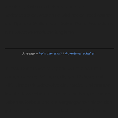
meisten geboten und planen nun eine
Serienadaption. McKenzie wird neben Todd Garner
und Spencer Walken von Broken Road Productions
als Executive Producer fungieren.
Anzeige –
Fehlt hier was?
/
Advertorial schalten
In "You Can't Catch Me" geht es um eine Frau
namens Jessica Williams, die vor 12 Jahren mit
Hilfe eines Privatdetektivs einer Sekte entkommen
konnte. Inzwischen hat sie sich ein komplett neues
Leben aufgebaut und die Vergangenheit hinter sich
gelassen. Dann trifft sie jedoch am Flughafen auf