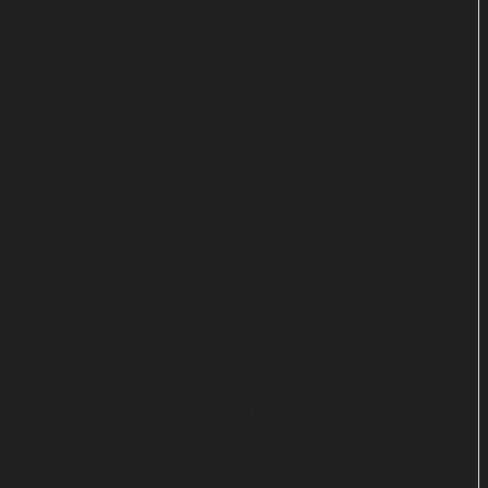
Feder von US-Schriftsteller James McBride und ist
seit März erhältlich. Talkmasterin Oprah Winfrey
hat das Werk kürzlich für ihre populäre "Book Club
Selection" auserkoren. Das bedeutet beste
Chancen für Sister, zeitnah ein TV- oder
Streaming-Zuhause für die geplante Produktion zu
finden.
Als Executive Producer werden diese Brian Taylor,
Carolyn Strauss und Kate Fenske betreuen.
McBride soll auch die Drehbücher für "Deacon King
Kong" schreiben. Der Roman entführt nach
Brooklyn und spielt Ende der 60er-Jahre. Es geht
um die eng miteinander verbundenen Schicksale