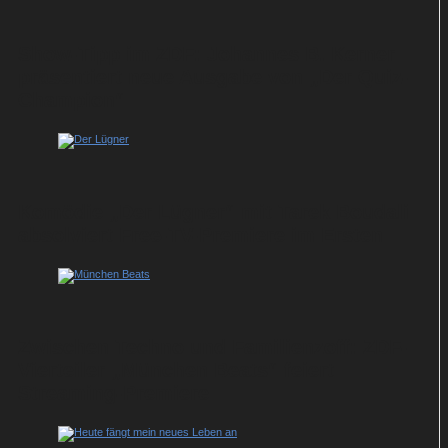
Show-Tipp im ZDF: Johannes B. Kerner
präsentiert neue Ausgabe von „Der Quiz-
Champion“
Komödie „Der Lügner“ mit Tarek Boudali
absolviert Free-TV-Premiere im Ersten
Zwischen Techno und Familienzoff: ZDF-
Vierteiler „München Beats“ feiert
Streaming-Premiere