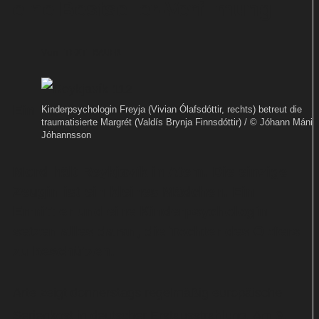
eine Bestseller-Verfilmung
Von
TEXT-BAUER
Ein
Kinderpsychologin Freyja (Vivian Ólafsdóttir, rechts) betreut die
traumatisierte Margrét (Valdís Brynja Finnsdóttir) / © Jóhann Máni
Jóhannsson
Mord hält Reykjavík in Atem. Die einzige
Zeugin ist ein kleines Mädchen. Ein
Ermittler und eine Kinderpsychologin
setzen alles daran, die Tochter des Opfers
zu beschützen.
Arte zeigt donnerstags regelmäßig europäische
Serienkost in deutscher Erstausstrahlung. Am 9.