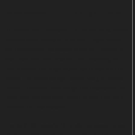
Wiedersehen mit flüchtiger Affäre
Zu Beginn von „Reykjavík 112“ kommt es zu einem
schrecklichen Szenario. In einem ruhigen Vorort
der isländischen Hauptstadt bricht ein Fremder in
das Haus von Elísa (Monika Ewa Orlowska) ein
und ermordet die junge Mutter auf brutale Art und
Weise. Die siebenjährige Tochter Margrét (Valdís
Brynja Finnsdóttir) wird Zeugin der grausamen Tat.
Nach dem schrecklichen Vorfall ist das Kind völlig
verstört und traumatisiert.
Das sind nicht gerade die besten Voraussetzungen