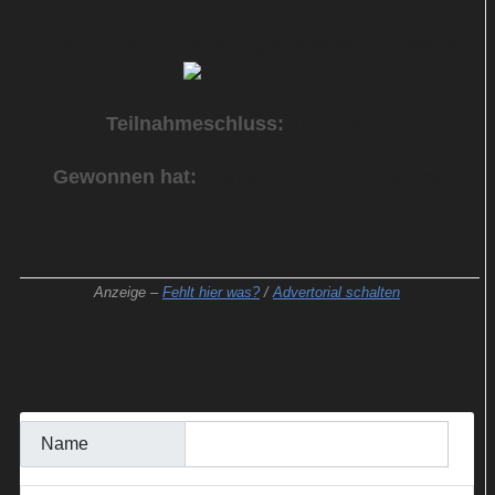
Roman „DNA“ von Yrsa Sigurðardóttir zu gewinnen
Teilnahmeschluss:
18.12.2025
Gewonnen hat:
Markus L. aus Regensburg
Anzeige –
Fehlt hier was?
/
Advertorial schalten
KOMMENTAR SCHREIBEN
Name