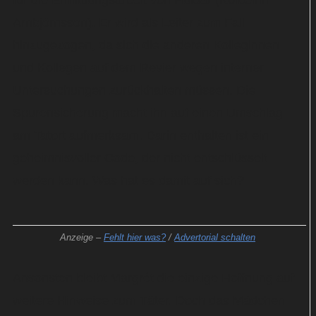
für die Ermittlungsarbeit von Huldar (Kolbeinn
Arnbjörnsson). Er wird als Leiter zum Fall
hinzugezogen, da sich die anderen Kolleginnen
und Kollegen auf dem Revier wegen interner
Untersuchungen zurückhalten müssen. Die
Spurensicherung macht ihn auf einen Umschlag
am Tatort aufmerksam. Darin enthalten ist ein
geheimnisvoller Code, der nicht entschlüsselt
werden kann. Was hat es damit auf sich?
Anzeige –
Fehlt hier was?
/
Advertorial schalten
Ansonsten bleibt Margrét die einzige Hoffnung auf
weitere Hinweise zum Täter. Doch das Mädchen