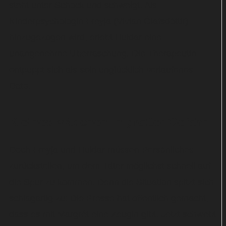
steht unter Schock und schweigt. Als
Kinderpsychologin Freyja (Vivian Ólafsdóttir)
hinzugezogen wird, erlebt Huldar eine
unangenehme Überraschung. Die Therapeutin
entpuppt sich als sein unglücklich verlaufenes
Date.
Kleines Mädchen in großer Gefahr
Doch Freyja und Huldar müssen Persönliches
zurückstellen, um dem Täter möglichst schnell auf
die Spur zu kommen. Denn die Situation spitzt sich
schlagartig zu: Die Presse hat öffentlich gemacht,
dass es mit Margrét eine Zeugin gibt. Jetzt schwebt