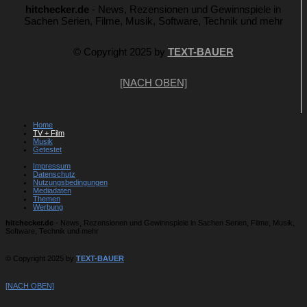
hitchecker.de
- News, Rezensionen und Gewinnspiele in
Sachen Serien, Filme, Musik, Software, Technik und mehr
© Copyright 2025 by
TEXT-BAUER
[NACH OBEN]
Home
TV + Film
Musik
Getestet
Impressum
Datenschutz
Nutzungsbedingungen
Mediadaten
Themen
Werbung
hitchecker.de
- News, Rezensionen und Gewinnspiele in Sachen Serien, Filme, Musik,
Software, Technik und mehr
© Copyright 2025 by
TEXT-BAUER
[NACH OBEN]