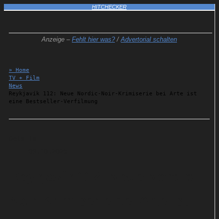
HITCHECKER
Anzeige –
Fehlt hier was?
/
Advertorial schalten
» Home
TV + Film
News
Reykjavík 112: Neue Nordic-Noir-Krimiserie bei Arte ist
eine Bestseller-Verfilmung
Details
09.10.2025
Reykjavík 112: Neue Nordic-
Noir-Krimiserie bei Arte ist