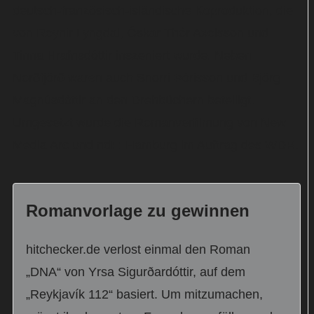
deutsch-französisch-isländische Koproduktion, die
von Reynir Lyngdal, Óskar Thór Axelsson und
Tinna Hrafnsdóttir inszeniert wurde. Neben
Norðfjörð waren auch Snorri Þórisson und Björg
Magnúsdóttir an den Drehbüchern beteiligt.
Umgesetzt wurde die Romanverfilmung von New
Media Arc und ndF: Hamburg im Auftrag des WDR.
Romanvorlage zu gewinnen
hitchecker.de verlost einmal den Roman
„DNA“ von Yrsa Sigurðardóttir, auf dem
„Reykjavík 112“ basiert. Um mitzumachen,