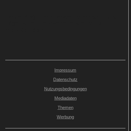
Heute fängt mein neues Leben an: Julia
Jäger spielt verzweifelte Kleptomanin in
ARD-Komödie
Impressum
Datenschutz
Nutzungsbedingungen
Mediadaten
Themen
Werbung