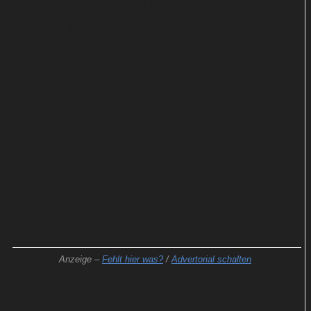
diese in großer Gefahr. Um ihre kleine Patientin zu
schützen, taucht Freyja mit ihr ab.
Dann kommt heraus, dass Elísas Ehemann
Sigvaldi (Valur Freyr Einarsson) in finanziellen
Schwierigkeiten steckt und kurz vor dem Tod seiner
Frau eine Lebensversicherung abgeschlossen hat.
Das führt die Ermittlungen in eine völlig neue
Richtung. Eine schnelle Aufklärung ist dennoch
nicht in Sicht.
Anzeige –
Fehlt hier was?
/
Advertorial schalten
Bei „Reykjavík 112“ handelt es sich um eine