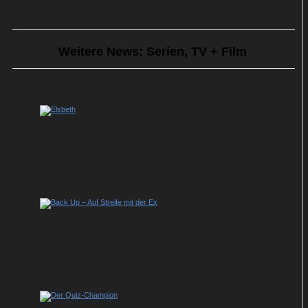
Weitere News: Serien, TV + Film
Sky serviert Staffel 3 des US-Krimihits
„Elsbeth“
Back Up – Auf Streife mit der Ex: So geht
es in der Krimi-Dramedy weiter