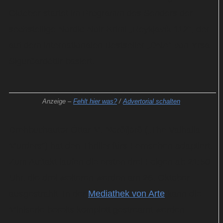
Oktober startet im Programm des Senders der
sechsteilige Nordic-Noir-Krimi „Reykjavík 112“, der
auf dem internationalen Bestseller „DNA“ von Yrsa
Sigurðardóttir basiert.
Anzeige –
Fehlt hier was?
/
Advertorial schalten
Drehbuchautor Óttar M. Norðfjörð („The Valhalla
Murders“) hat den Thriller fürs Fernsehen adaptiert.
Zum Auftakt laufen die ersten drei Folgen ab 21:50
Uhr, die drei weiteren werden am 26. Oktober
ausgestrahlt. In der
Mediathek von Arte
kann die
Miniserie bereits komplett gestreamt werden.