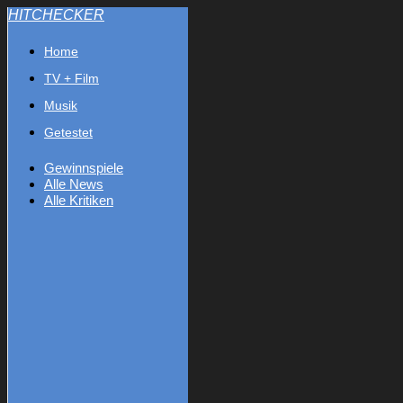
HITCHECKER
Home
TV + Film
Musik
Getestet
Gewinnspiele
Alle News
Alle Kritiken