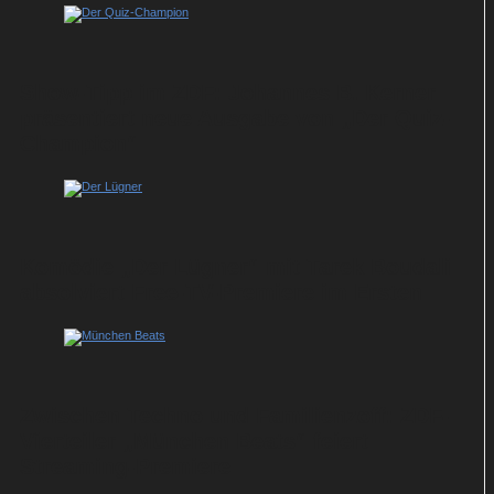
Show-Tipp im ZDF: Johannes B. Kerner
präsentiert neue Ausgabe von „Der Quiz-
Champion“
Komödie „Der Lügner“ mit Tarek Boudali
absolviert Free-TV-Premiere im Ersten
Zwischen Techno und Familienzoff: ZDF-
Vierteiler „München Beats“ feiert
Streaming-Premiere