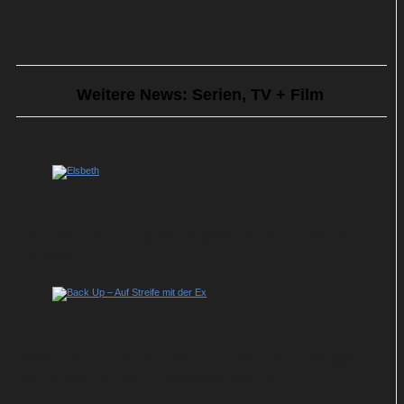
Weitere News: Serien, TV + Film
Sky serviert Staffel 3 des US-Krimihits
„Elsbeth“
Back Up – Auf Streife mit der Ex: So geht
es in der Krimi-Dramedy weiter