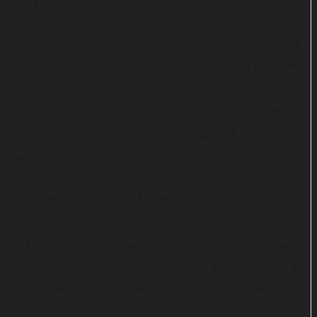
später Stunde
Deshalb zieht ProSieben nun die Reißleine: „Grey's
Anatomy“ ist nur noch am 4. August zur Primetime
zu sehen. Ab 11. August setzt der Sender fortan auf
Filme um 20:15 Uhr. Die Serie rückt entsprechend
im Programm nach hinten und beginnt fortan zu
wechselnden Sendezeiten.
Am ersten Abend der Änderung startet „Grey's
Anatomy“ erst um 22:30 Uhr nach der Romanze
„Ein ganzes halbes Jahr“. Am 18. August geht es
nach „Rocketman“ um 22:45 Uhr los. Weiterhin will
ProSieben an der Ausstrahlung von wöchentlich
drei Folgen festhalten, die sich entsprechend bis in