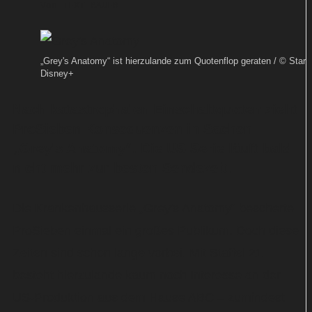
Von
TEXT-BAUER
„Grey's Anatomy“ ist hierzulande zum Quotenflop geraten / © Star 
Disney+
Nach katastrophalen Einschaltquoten zieht
ProSieben Konsequenzen in Sachen
„Grey's Anatomy“. Die US-Serie läuft bald
nicht mehr zur besten Sendezeit.
Die Krankenhausserie „Grey's Anatomy“ bescherte
ProSieben einmal ein großes Publikum. Doch diese
Zeiten sind schon lange vorbei. Mit Staffel 21
besteht hierzulande kaum noch Interesse an der
US-Produktion aus dem Hause ABC – zumindest