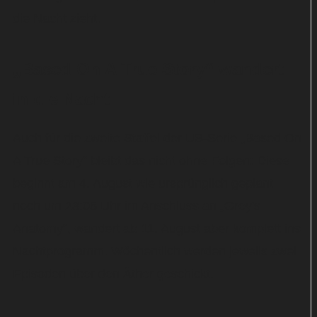
die Nacht zieht.
„Based On A True Story“ wandert
in die Nacht
Auch für die zweite Staffel der US-Serie „Based On
A True Story“ bleibt das nicht ohne Folgen: Diese
beginnt am 4. August wie ursprünglich geplant
noch um 23:05 Uhr im Anschluss an „Grey's
Anatomy“, wandert ab 11. August aber komplett ins
Nachtprogramm. Wöchentlich werden jeweils zwei
Episoden über den Äther geschickt.