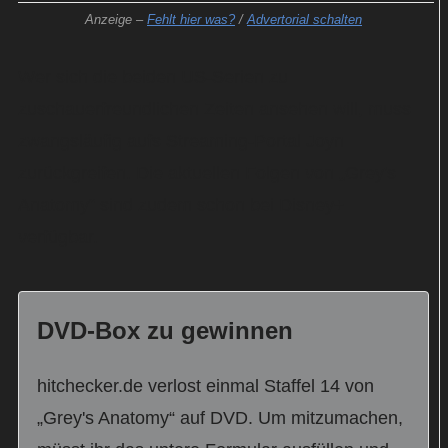
Anzeige –
Fehlt hier was?
/
Advertorial schalten
Wer sich die beiden US-Serien zu
zuschauerfreundlichen Zeiten ansehen will, muss
zwangsläufig aufs Streaming-Portal Joyn
zurückgreifen. Die aktuellen Folgen von „Grey's
Anatomy“ sind zudem schon bei Disney+
verfügbar.
DVD-Box zu gewinnen
hitchecker.de verlost einmal Staffel 14 von
„Grey's Anatomy“ auf DVD. Um mitzumachen,