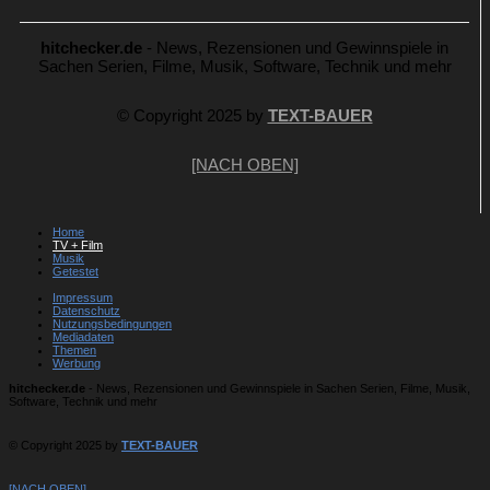
hitchecker.de
- News, Rezensionen und Gewinnspiele in
Sachen Serien, Filme, Musik, Software, Technik und mehr
© Copyright 2025 by
TEXT-BAUER
[NACH OBEN]
Home
TV + Film
Musik
Getestet
Impressum
Datenschutz
Nutzungsbedingungen
Mediadaten
Themen
Werbung
hitchecker.de
- News, Rezensionen und Gewinnspiele in Sachen Serien, Filme, Musik,
Software, Technik und mehr
© Copyright 2025 by
TEXT-BAUER
[NACH OBEN]