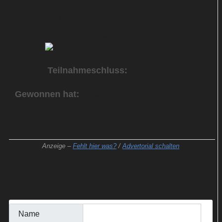
Staffel 14 von „Grey's Anatomy“ auf DVD zu
gewinnen
Teilnahmeschluss:
28.10.2025
Gewonnen hat:
Gewinnerbekanntgabe in Kürze
Anzeige –
Fehlt hier was?
/
Advertorial schalten
KOMMENTAR SCHREIBEN
Name