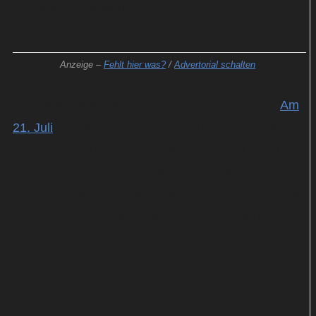
im linearen Fernsehen.
Anzeige –
Fehlt hier was?
/
Advertorial schalten
Bereits der Start der neuen Runde verlief mies:
Am
21. Juli
holten drei Folgen zum Auftakt lediglich
zwischen 3,1 und 4,8 Prozent Marktanteil in der
umworbenen Zielgruppe der 14- bis 49-Jährigen.
Am 28. Juli stürzten drei weitere Episoden völlig ins
Bodenlose mit Marktanteilen zwischen 1,9 und 2,9
Prozent.
„Grey's Anatomy“ nur noch zu