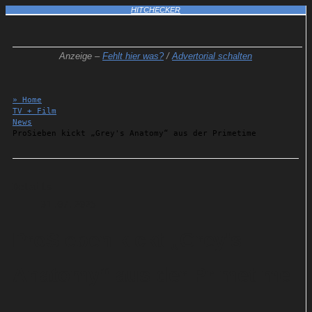
HITCHECKER
Anzeige –
Fehlt hier was?
/
Advertorial schalten
» Home
TV + Film
News
ProSieben kickt „Grey's Anatomy“ aus der Primetime
Details
31.07.2025
ProSieben kickt „Grey's
Anatomy“ aus der Primetime