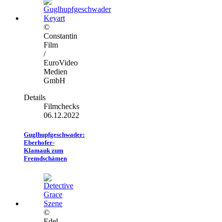
©
Constantin
Film
/
EuroVideo
Medien
GmbH
Details
Filmchecks
06.12.2022
Guglhupfgeschwader:
Eberhofer-
Klamauk zum
Fremdschämen
©
Edel