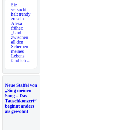
Sie
versucht
halt trendy
zu sein.
Alexa
früher:
„Und
zwischen
all den
Scherben
meines
Lebens
fand ich ...
Neue Staffel von
„Sing meinen
Song – Das
Tauschkonzert“
beginnt anders
als gewohnt