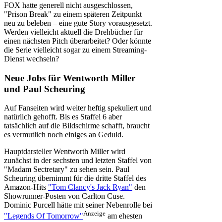
FOX hatte generell nicht ausgeschlossen,
"Prison Break" zu einem späteren Zeitpunkt
neu zu beleben – eine gute Story vorausgesetzt.
Werden vielleicht aktuell die Drehbücher für
einen nächsten Pitch überarbeitet? Oder könnte
die Serie vielleicht sogar zu einem Streaming-
Dienst wechseln?
Neue Jobs für Wentworth Miller
und Paul Scheuring
Auf Fanseiten wird weiter heftig spekuliert und
natürlich gehofft. Bis es Staffel 6 aber
tatsächlich auf die Bildschirme schafft, braucht
es vermutlich noch einiges an Geduld.
Hauptdarsteller Wentworth Miller wird
zunächst in der sechsten und letzten Staffel von
"Madam Sectretary" zu sehen sein. Paul
Scheuring übernimmt für die dritte Staffel des
Amazon-Hits
"Tom Clancy's Jack Ryan"
den
Showrunner-Posten von Carlton Cuse.
Dominic Purcell hätte mit seiner Nebenrolle bei
Anzeige
"Legends Of Tomorrow"
am ehesten