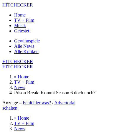
HITCHECKER
Home
TV + Film
Musik
Getestet
Gewinnspiele
Alle News
Alle Kritiken
HITCHECKER
HITCHECKER
» Home
TV + Film
News
Prison Break: Kommt Season 6 doch noch?
Anzeige –
Fehlt hier was?
/
Advertorial
schalten
» Home
TV + Film
News