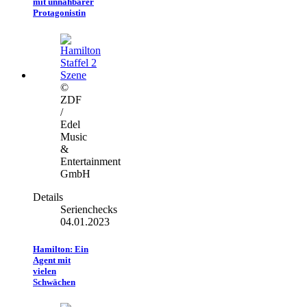
mit unnahbarer
Protagonistin
©
ZDF
/
Edel
Music
&
Entertainment
GmbH
Details
Serienchecks
04.01.2023
Hamilton: Ein
Agent mit
vielen
Schwächen