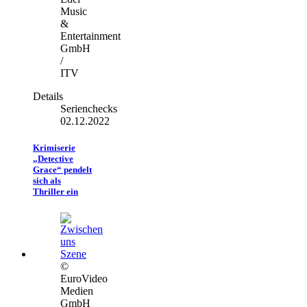
Music
&
Entertainment
GmbH
/
ITV
Details
Serienchecks
02.12.2022
Krimiserie
„Detective
Grace“ pendelt
sich als
Thriller ein
©
EuroVideo
Medien
GmbH