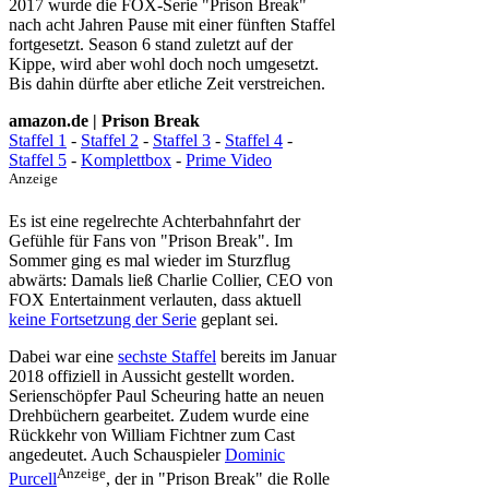
2017 wurde die FOX-Serie "Prison Break"
nach acht Jahren Pause mit einer fünften Staffel
fortgesetzt. Season 6 stand zuletzt auf der
Kippe, wird aber wohl doch noch umgesetzt.
Bis dahin dürfte aber etliche Zeit verstreichen.
amazon.de | Prison Break
Staffel 1
-
Staffel 2
-
Staffel 3
-
Staffel 4
-
Staffel 5
-
Komplettbox
-
Prime Video
Anzeige
Es ist eine regelrechte Achterbahnfahrt der
Gefühle für Fans von "Prison Break". Im
Sommer ging es mal wieder im Sturzflug
abwärts: Damals ließ Charlie Collier, CEO von
FOX Entertainment verlauten, dass aktuell
keine Fortsetzung der Serie
geplant sei.
Dabei war eine
sechste Staffel
bereits im Januar
2018 offiziell in Aussicht gestellt worden.
Serienschöpfer Paul Scheuring hatte an neuen
Drehbüchern gearbeitet. Zudem wurde eine
Rückkehr von William Fichtner zum Cast
angedeutet. Auch Schauspieler
Dominic
Anzeige
Purcell
, der in "Prison Break" die Rolle