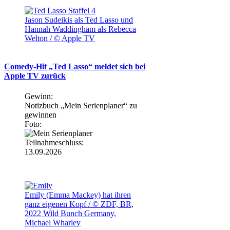
Jason Sudeikis als Ted Lasso und
Hannah Waddingham als Rebecca
Welton / © Apple TV
Comedy-Hit „Ted Lasso“ meldet sich bei
Apple TV zurück
Gewinn:
Notizbuch „Mein Serienplaner“ zu
gewinnen
Foto:
Teilnahmeschluss:
13.09.2026
Emily (Emma Mackey) hat ihren
ganz eigenen Kopf / © ZDF, BR,
2022 Wild Bunch Germany,
Michael Wharley