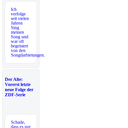
Ich
verfolge
seit vielen
Jahren
Sing
meinen
Song und
war oft
begeistert
von den
Songdarbietungen.
Der Alte:
Vorerst letzte
neue Folge der
ZDF-Serie
Schade,
dass es nur