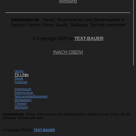
Werbung
hitchecker.de
- News, Rezensionen und Gewinnspiele in
Sachen Serien, Filme, Musik, Software, Technik und mehr
© Copyright 2025 by
TEXT-BAUER
[NACH OBEN]
Home
TV + Film
Musik
Getestet
Impressum
Datenschutz
Nutzungsbedingungen
Mediadaten
Themen
Werbung
hitchecker.de
- News, Rezensionen und Gewinnspiele in Sachen Serien, Filme, Musik,
Software, Technik und mehr
© Copyright 2025 by
TEXT-BAUER