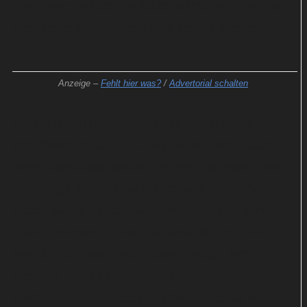
Die Romanze lässt sie richtig aufblühen. Aber kann
das Ganze wirklich mehr sein als ein Urlaubsflirt?
Anzeige –
Fehlt hier was?
/
Advertorial schalten
Die RomCom nach bewährtem Strickmuster hat
sich Drehbuchautorin Carley Smale ausgedacht, zu
deren Spezialität gefühlvolle Weihnachtsfilme wie
„Die magische Weihnachtshochzeit“ und „My
Secret Santa“ zählen. Weitere Rollen in „Falling In
Love In Niagara“ spielen Jinesea Bianca Lewis,
Minica Rodriguez Knox, Duane Keogh, Bert
Cardozo, Tomas Chovanec, Kelly McNamee,
Sukhman Gill und Gregory Wilson. Der 80-Minüter