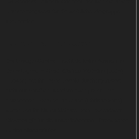
US-Senders Hallmark Channel, der sich auf seichte
Unterhaltungskost für die weibliche Zielgruppe
konzentriert.
Hochzeit fällt ins Wasser
Der besagte Streifen macht da keine Ausnahme:
Die erfolgreiche Geschäftsfrau Madeline (Jocelyn
Hudson) hat ihr Leben perfekt durchorganisiert –
nicht nur beruflich, sondern auch privat. Ihre
anstehende Hochzeit mit Jason (Chris Violette)
wurde von ihr bis ins kleinste Detail durchdacht.
Gleiches gilt für die anschließenden Flitterwochen
zu den Niagarafällen.