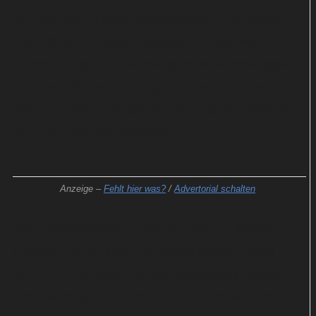
der Sinn nach einem unterhaltsamen TV-Abend
steht. Denn im Gegenprogramm zu den WM-
Übertragungen sind vorwiegend Wiederholungen
zu sehen. Super RTL zeigt Erbarmen und bedient
am 17. Juni das romantisch veranlagte Publikum
mit einer Free-TV-Premiere.
Anzeige –
Fehlt hier was?
/
Advertorial schalten
Die Liebeskomödie „Falling In Love In Niagara –
Planlos verliebt“ läuft zur besten Sendezeit um
20:15 Uhr. Bei dem Film von Regisseurin Marita
Grabiak handelt es sich um eine Produktion des