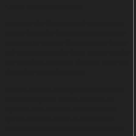
Liebe kommt spontan
Reiseleiter Mike (Dan Jeannotte) erweist sich als
krasses Gegenteil. Für ihn scheint das Leben wie
ein Abenteuer mit vielen Überraschungen. Gerade
weil sie so unterschiedlich ticken, geraten Madeline
und er zunächst aneinander. Allerdings ziehen sich
Gegensätze bekanntlich auch an.
Madeline lässt sich auf ein paar unberechenbare
Unternehmungen mit Mike ein. Damit will sie
eigentlich Jason beweisen, dass sie durchaus
spontan sein kann, und ihn so zurückerobern.
Wider Erwarten kommt sie Mike dann aber näher.