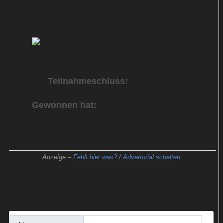
„Falling In Love In Niagara – Planlos verliebt“ auf
DVD zu gewinnen
Teilnahmeschluss:
13.07.2026
Gewonnen hat:
Stefania G. aus Siegen
Anzeige –
Fehlt hier was?
/
Advertorial schalten
KOMMENTAR SCHREIBEN