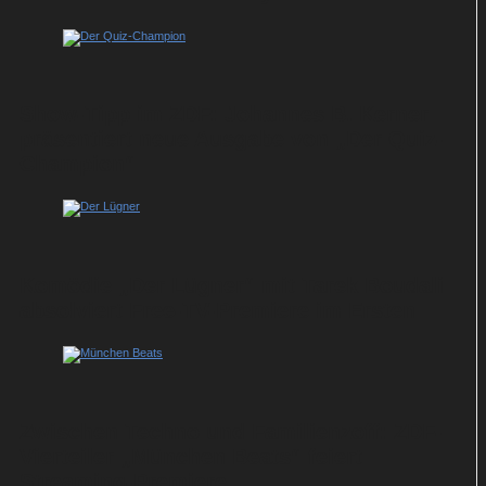
Show-Tipp im ZDF: Johannes B. Kerner
präsentiert neue Ausgabe von „Der Quiz-
Champion“
Komödie „Der Lügner“ mit Tarek Boudali
absolviert Free-TV-Premiere im Ersten
Zwischen Techno und Familienzoff: ZDF-
Vierteiler „München Beats“ feiert
Streaming-Premiere