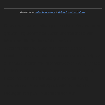
Anzeige –
Fehlt hier was?
/
Advertorial schalten
Doch dann kommt alles ganz anders: Kurz vor dem
großen Tag trennt sich Jason überraschend von
Madeline, für die daraufhin eine Welt
zusammenbricht. Nach dem ersten Schock
beschließt sie, den nicht mehr stornierbaren Trip zu
den Wasserfällen mit ihrer Schwester Harley (Masa
Lizdek) zu absolvieren. Diese ist darum bemüht,
Madeline von ihrem ständigen Kontrollzwang
abzubringen. Aber mit Spontanität tut sich die
Protagonistin ganz besonders schwer.