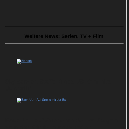
Weitere News: Serien, TV + Film
Sky serviert Staffel 3 des US-Krimihits
„Elsbeth“
Back Up – Auf Streife mit der Ex: So geht
es in der Krimi-Dramedy weiter