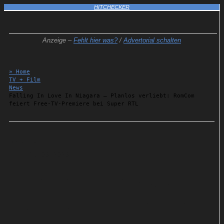
HITCHECKER
Anzeige –
Fehlt hier was?
/
Advertorial schalten
» Home
TV + Film
News
Falling In Love In Niagara – Planlos verliebt: RomCom
feiert Free-TV-Premiere bei Super RTL
Details
15.06.2026
Falling In Love In Niagara –
Planlos verliebt: RomCom