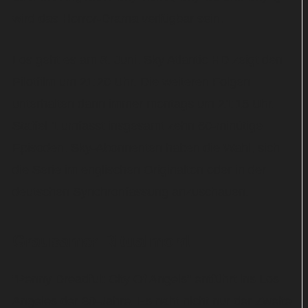
wird das Horror-Drama verfügbar sein.
Los geht es am 8. Juni. Sky Atlantic HD zeigt den
Pilotfilm um 21:20 Uhr. Die weiteren Folgen
unterhalten dann immer montags um 21:15 Uhr.
Staffel 1 umfasst insgesamt zehn 60-minütige
Episoden. Sky-Abonnenten haben die Wahl, sich
die Serie im englischen Originalton oder in der
deutschen Synchronfassung anzuschauen.
Grausamer Ritualmord
"Penny Dreadful: City Of Angels" entführt ins Los
Angeles der 30-Jahre. Es naht nicht nur der Zweite