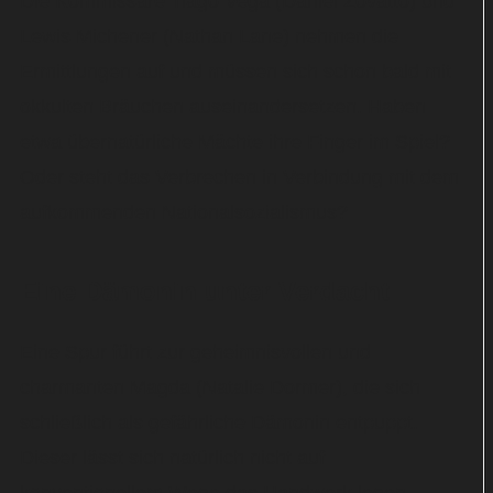
Die Kommissare Tiago Vega (Daniel Zovatto) und
Lewis Michener (Nathan Lane) nehmen die
Ermittlungen auf und müssen sich schon bald mit
okkulten Bräuchen auseinandersetzen. Haben
etwa übernatürliche Mächte ihre Finger im Spiel?
Oder steht das Verbrechen in Verbindung mit dem
aufkommenden Nationalsozialismus?
Eine Dämonin unter Verdacht
Eine Spur führt zur geheimnisvollen und
charmanten Magda (Natalie Dormer), die sich
schließlich als gefährliche Dämonin entpuppt.
Dieser lässt sich natürlich nicht auf