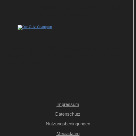
Back Up – Auf Streife mit der Ex: So geht
es in der Krimi-Dramedy weiter
Show-Tipp im ZDF: Johannes B. Kerner
präsentiert neue Ausgabe von „Der Quiz-
Champion“
Impressum
Datenschutz
Nutzungsbedingungen
Mediadaten