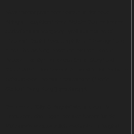
Nicht minder prominent besetzt ist der neue
Ableger: Hauptdarstellerin Natalie Dormer kennen
Serienfans als Margaery Tyrell aus "Game Of
Thrones". Daniel Zovatto spielte in "Revenge" und
"Fear The Walking Dead" mit, Nathan Lane in
"Modern Family", "American Crime Story" und
"Good Wife". Eine Nebenrolle hat sich der deutsche
Schauspieler Thomas Kretschmann ("Berlin
Station", "King Kong") geschnappt.
Die Idee zu "City Of Angels" stammt von TV-
Produzent John Logan, der sich bereits für die
Mutterserie verantwortlich zeichnete. Er fungiert