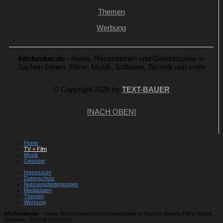
Themen
Werbung
hitchecker.de
- News, Rezensionen und Gewinnspiele in
Sachen Serien, Filme, Musik, Software, Technik und mehr
© Copyright 2025 by
TEXT-BAUER
[NACH OBEN]
Home
TV + Film
Musik
Getestet
Impressum
Datenschutz
Nutzungsbedingungen
Mediadaten
Themen
Werbung
hitchecker.de
- News, Rezensionen und Gewinnspiele in Sachen Serien, Filme, Musik,
Software, Technik und mehr