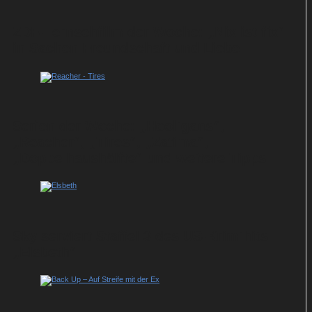
ZDF-Fernsehfilm der Woche: „Nix ist fix“
in Sachen Freundschaft und Liebe
Serien der Woche: „Hooligans“,
„Reacher“, „Tires“, „Zatima“,
„Doppelhaushälfte“ und weitere Tipps
Sky serviert Staffel 3 des US-Krimihits
„Elsbeth“