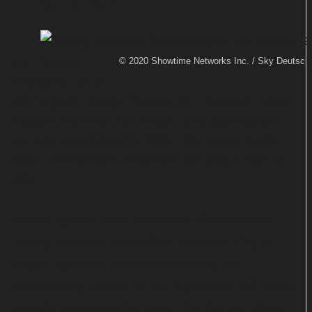
Von
TEXT-BAUER
In "Penny
© 2020 Showtime Networks Inc. / Sky Deutsch
Dreadful: City
Of Angels" sorgt "Game Of Thrones"-Star
Natalie Dormer für Angst und Schrecken
im Los Angeles der 30er. Die neue Serie
läuft in wenigen Wochen bei Sky Atlantic
HD.
Am 26. April ist beim US-Sender Showtime das
"Penny Dreadful"-Spin-off mit dem Titel "City Of
Angels" gestartet. Hierzulande erfolgt die
Ausstrahlung im Pay-TV bei Sky Atlantic HD. Auch
über die Angebote Sky Ticket, Sky Go und Sky Q