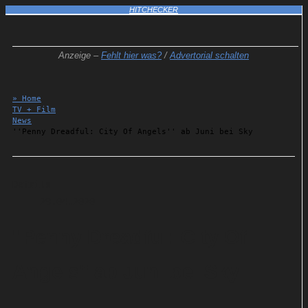
HITCHECKER
Anzeige –
Fehlt hier was?
/
Advertorial schalten
» Home
TV + Film
News
''Penny Dreadful: City Of Angels'' ab Juni bei Sky
Details
29.04.2020
''Penny Dreadful: City Of
Angels'' ab Juni bei Sky