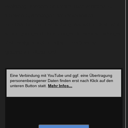
Weltkrieg, sondern es kommt auch verstärkt zu
sozialen Spannungen der mexikanisch-
amerikanischen Bevölkerung. Als wären dies nicht
schon genügend Bedrohungen in einer schwierigen
Zeit, ereignet sich zu allem Überfluss ein
grausamer Ritualmord.
Eine Verbindung mit YouTube und ggf. eine Übertragung
personenbezogener Daten finden erst nach Klick auf den
unteren Button statt.
Mehr Infos...