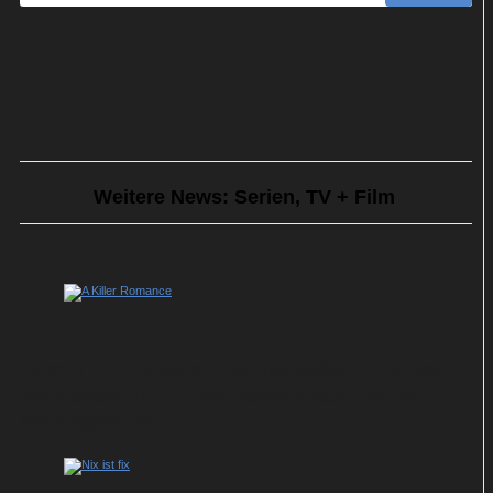
Weitere News: Serien, TV + Film
Free-TV-Premiere: US-Komödie „A Killer
Romance“ mit Glen Powell läuft im ZDF-
Montagskino