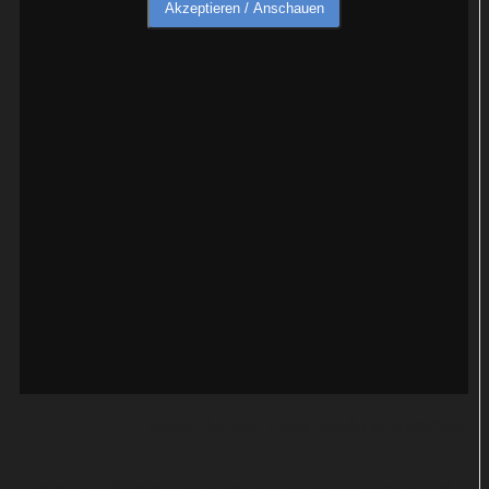
Quelle:
YouTube / Penny Dreadful on SHOWTIME