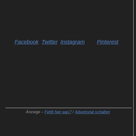
abschicken.
Wenn ihr auch in Zukunft keine Gewinnspiele auf
hitchecker.de verpassen wollt, folgt uns am besten
auf
Facebook
,
Twitter
,
Instagram
und
Pinterest
!
Teilnahmeschluss ist der 11. Juli 2020.
Das Gewinnspiel ist beendet. Gewonnen hat
Amir D. aus Hamburg.
Anzeige –
Fehlt hier was?
/
Advertorial schalten