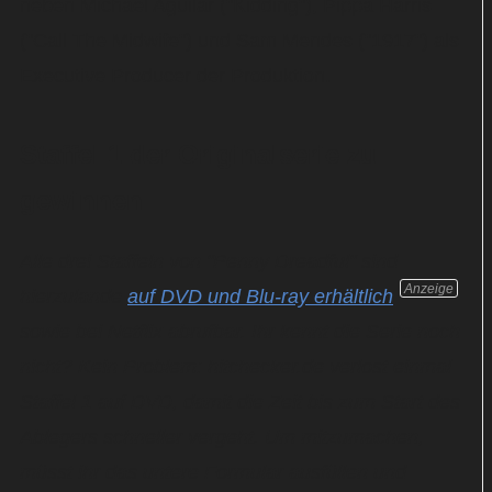
neben Michael Aguilar ("Kidding"), Pippa Harris
("Call The Midwife") und Sam Mendes ("1917") als
Executive Producer der Produktion.
Staffel 1 der Originalserie zu
gewinnen
Alle drei Staffeln von "Penny Dreadful" sind
Anzeige
hierzulande
auf DVD und Blu-ray erhältlich
sowie bei Netflix abrufbar. Ihr kennt die Serie noch
nicht? Kein Problem: hitchecker.de verlost einmal
Staffel 1 auf DVD, damit die Zeit bis zum Start des
Ablegers schneller vergeht. Um mitzumachen,
müsst ihr das untere Formular ausfüllen und