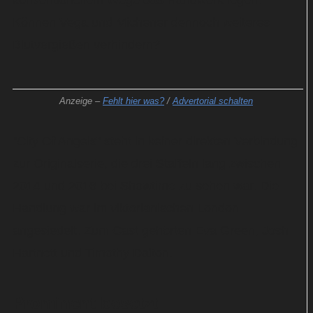
konventionellem Wege das Handwerk legen.
Können Vega und Michener dennoch weiteres
Blutvergießen verhindern?
Anzeige –
Fehlt hier was?
/
Advertorial schalten
"City Of Angels" steht in keiner direkten Verbindung
zur Originalserie, die drei Staffeln lang zwischen
2014 und 2016 bei Showtime zu sehen war. Die
Handlung war im viktorianischen London
angesiedelt. Zum Cast gehörten Eva Green, Josh
Hartnett und Timothy Dalton.
Prominent besetzt