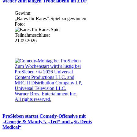
wieder zum langen Trödelabend im ZDF
Gewinn:
„Bares für Rares“-Spiel zu gewinnen
Foto:
Teilnahmeschluss:
21.09.2026
Zum Wochenstart wird’s lustig bei
ProSieben / © 2026 Universal
Content Productions LLC. and
MRC II Distribution Company LP,
Universal Television LLC.,
Warner Bros. Entertainment Inc.
All rights reserved.
ProSieben startet Comedy-Offensive mit
„Georgie & Mandy“, „Ted“ und „St. Denis
Medical“