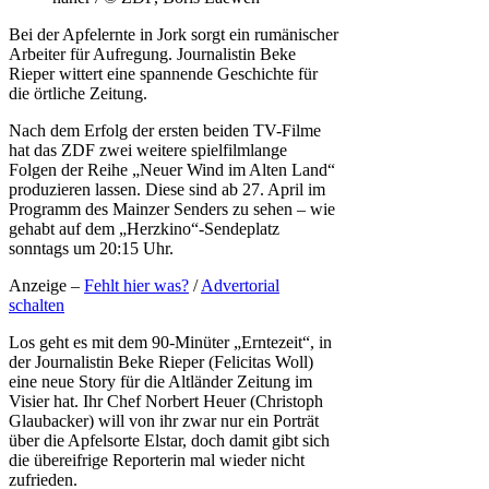
Bei der Apfelernte in Jork sorgt ein rumänischer
Arbeiter für Aufregung. Journalistin Beke
Rieper wittert eine spannende Geschichte für
die örtliche Zeitung.
Nach dem Erfolg der ersten beiden TV-Filme
hat das ZDF zwei weitere spielfilmlange
Folgen der Reihe „Neuer Wind im Alten Land“
produzieren lassen. Diese sind ab 27. April im
Programm des Mainzer Senders zu sehen – wie
gehabt auf dem „Herzkino“-Sendeplatz
sonntags um 20:15 Uhr.
Anzeige –
Fehlt hier was?
/
Advertorial
schalten
Los geht es mit dem 90-Minüter „Erntezeit“, in
der Journalistin Beke Rieper (Felicitas Woll)
eine neue Story für die Altländer Zeitung im
Visier hat. Ihr Chef Norbert Heuer (Christoph
Glaubacker) will von ihr zwar nur ein Porträt
über die Apfelsorte Elstar, doch damit gibt sich
die übereifrige Reporterin mal wieder nicht
zufrieden.