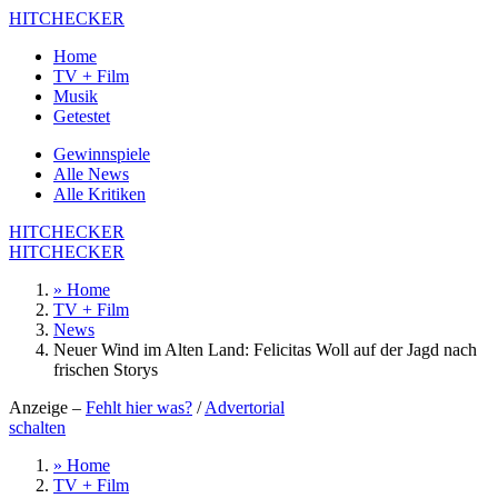
HITCHECKER
Home
TV + Film
Musik
Getestet
Gewinnspiele
Alle News
Alle Kritiken
HITCHECKER
HITCHECKER
» Home
TV + Film
News
Neuer Wind im Alten Land: Felicitas Woll auf der Jagd nach
frischen Storys
Anzeige –
Fehlt hier was?
/
Advertorial
schalten
» Home
TV + Film