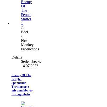
©
Edel
/
Fire
Monkey
Productions
Details
Serienchecks
14.07.2023
Enemy Of The
People:
Spannende
Thrillerserie
mit unnahbarer
Protagonistin