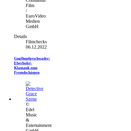
Constantin
Film
/
EuroVideo
Medien
GmbH
Details
Filmchecks
06.12.2022
Guglhupfgeschwader:
Eberhofer-
Klamauk zum
Fremdschämen
©
Edel
Music
&
Entertainment
GmbH