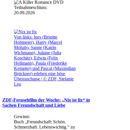
Teilnahmeschluss:
20.09.2026
Von links: Ines (Brigitte
Hobmeier), Harry (Marcel
Mohab), Sanne (Katrin
Wichmann), Juliane (Julia
Koschitz), Edwin (Felix
Hellmann), Paula (Friederike
Kempter) und Pascal (Maximilian
Brückner) erleben eine böse
Überraschung / © ZDF, Stefanie
Leo
ZDF-Fernsehfilm der Woche: „Nix ist fix“ in
Sachen Freundschaft und Liebe
Gewinn:
Buch „Freundschaft: Schön.
Schmerzhaft. Lebenswichtig.“ zu