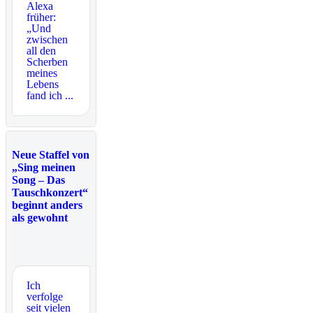
Alexa
früher:
„Und
zwischen
all den
Scherben
meines
Lebens
fand ich ...
Neue Staffel von
„Sing meinen
Song – Das
Tauschkonzert“
beginnt anders
als gewohnt
Ich
verfolge
seit vielen