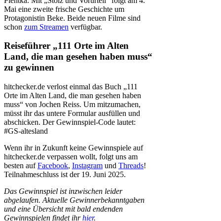
Pientka. Mit „Stolz und Vorurteil“ folgt am 4.
Mai eine zweite frische Geschichte um
Protagonistin Beke. Beide neuen Filme sind
schon
zum Streamen
verfügbar.
Reiseführer „111 Orte im Alten
Land, die man gesehen haben muss“
zu gewinnen
hitchecker.de verlost einmal das Buch „111
Orte im Alten Land, die man gesehen haben
muss“ von Jochen Reiss. Um mitzumachen,
müsst ihr das untere Formular ausfüllen und
abschicken. Der Gewinnspiel-Code lautet:
#GS-altesland
Wenn ihr in Zukunft keine Gewinnspiele auf
hitchecker.de verpassen wollt, folgt uns am
besten auf
Facebook
,
Instagram
und
Threads
!
Teilnahmeschluss ist der 19. Juni 2025.
Das Gewinnspiel ist inzwischen leider
abgelaufen. Aktuelle Gewinnerbekanntgaben
und eine Übersicht mit bald endenden
Gewinnspielen findet ihr
hier
.