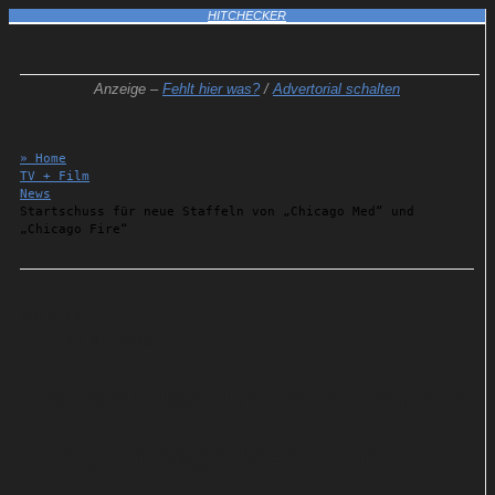
HITCHECKER
Anzeige –
Fehlt hier was?
/
Advertorial schalten
» Home
TV + Film
News
Startschuss für neue Staffeln von „Chicago Med“ und
„Chicago Fire“
Details
24.05.2026
Startschuss für neue Staffeln
von „Chicago Med“ und