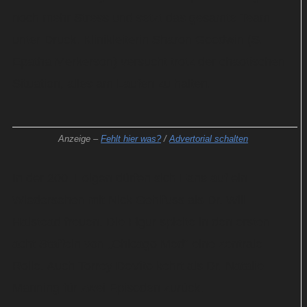
noch mehr Stress und setzt das gesamte Team
unter Druck. Klinikleiterin Sharon Goodwin (S.
Epatha Merkerson) versucht trotz der chaotischen
Situation, alles am Laufen zu halten.
Anzeige –
Fehlt hier was?
/
Advertorial schalten
In der 200. Folgen dürfen sich Fans auf ein
Wiedersehen mit Nick Gehlfuss als Dr. Will
Halstead freuen. Die Figur spielte in den ersten
acht Staffeln von „Chicago Med“ eine zentrale
Rolle. Auch Torrey DeVito kehrt als Dr. Natalie
Manning für zwei Episoden zurück.