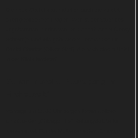
Die neue Staffel klärt natürlich auch die zuletzt
offen gebliebenen Fragen: Wer ist der Vater des
ungeborenen Kindes von Dr. Hannah Asher (Jessy
Schram)? Und wie geht es der Tochter von Dr.
Daniel Charles (Oliver Platt), die nach einem Unfall
in der Klinik landete?
Geheimnisvoller Neuzugang im
Firehouse 51
Montags um 21:00 Uhr sorgen fortan weitere
Einsätze der „Chicago Fire“-Rettungskräfte für
Nervenkitzel. Für die Mutterserie des „Chicago“-