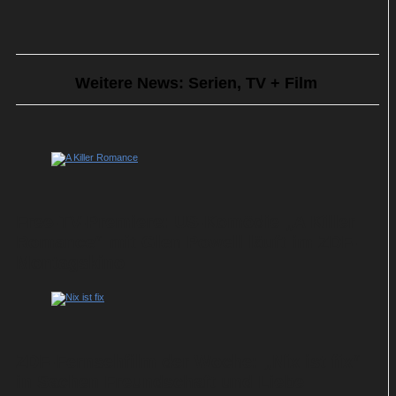
Weitere News: Serien, TV + Film
Free-TV-Premiere: US-Komödie „A Killer
Romance“ mit Glen Powell läuft im ZDF-
Montagskino
ZDF-Fernsehfilm der Woche: „Nix ist fix“
in Sachen Freundschaft und Liebe