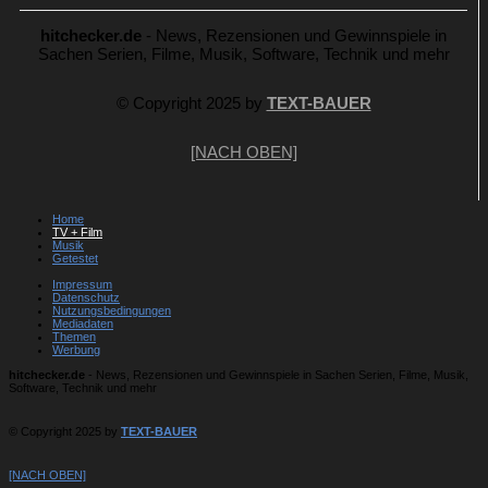
hitchecker.de
- News, Rezensionen und Gewinnspiele in
Sachen Serien, Filme, Musik, Software, Technik und mehr
© Copyright 2025 by
TEXT-BAUER
[NACH OBEN]
Home
TV + Film
Musik
Getestet
Impressum
Datenschutz
Nutzungsbedingungen
Mediadaten
Themen
Werbung
hitchecker.de
- News, Rezensionen und Gewinnspiele in Sachen Serien, Filme, Musik,
Software, Technik und mehr
© Copyright 2025 by
TEXT-BAUER
[NACH OBEN]