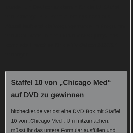
Bunde. Ein Deutschlandtermin für die 13. Staffel
von „Chicago P.D.“ steht allerdings noch aus.
Aktuell läuft erst die Vorgängerrunde im Programm
von AXN Black. In den USA hat NBC jüngst das
komplette Franchise für die TV-Saison 2026/27
verlängert.
Staffel 10 von „Chicago Med“
auf DVD zu gewinnen
hitchecker.de verlost eine DVD-Box mit Staffel
10 von „Chicago Med“. Um mitzumachen,
müsst ihr das untere Formular ausfüllen und