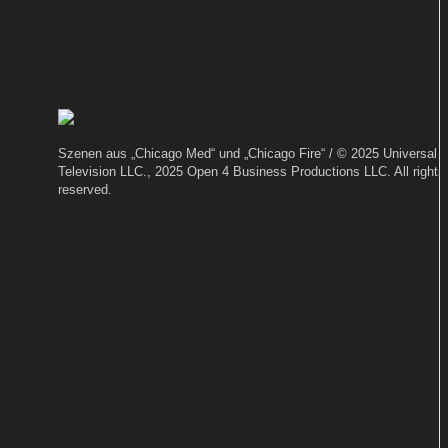
„Chicago Fire“
Von
TEXT-BAUER
Szenen aus „Chicago Med“ und „Chicago Fire“ / © 2025 Universal
Television LLC., 2025 Open 4 Business Productions LLC. All rights
reserved.
Neue medizinische Notfälle und
Rettungseinsätze der Feuerwehr aus dem
„Chicago“-Serienuniversum unterhalten ab
sofort montags zur Primetime bei
Universal TV.
Über ein halbes Jahr nach ihrer US-Premiere bei
NBC schaffen es die aktuellen Staffeln der Serien