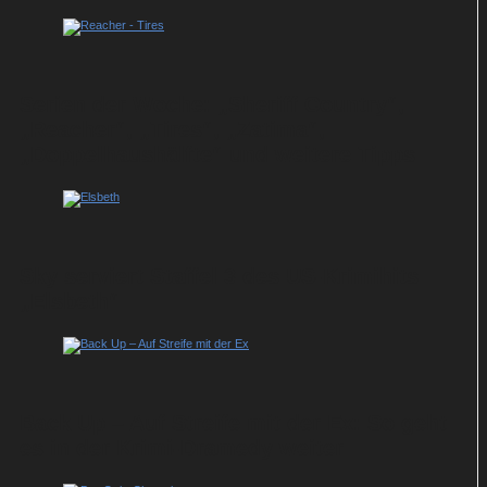
Serien der Woche: „Sheriff Country“,
„Reacher“, „Tires“, „Zatima“,
„Doppelhaushälfte“ und weitere Tipps
Sky serviert Staffel 3 des US-Krimihits
„Elsbeth“
Back Up – Auf Streife mit der Ex: So geht
es in der Krimi-Dramedy weiter