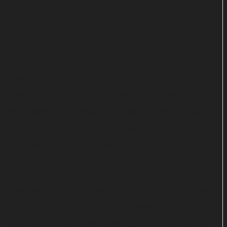
Weiteres Crossover mit „Chicago
P.D.“
Abschied nehmen heißt es von Darren Ritter
(Daniel Kyri), der die Feuerwache endgültig hinter
sich lässt. Auf Herrmann (David Eigenberg) wartet
dagegen ein schlimmer Schicksalsschlag, während
Leutnant Mouch (Christian Stolte) nach seiner
Beförderung mit all der Bürokratie überfordert ist.
Highlight der beiden neuen Staffeln von „Chicago
Med“ und „Chicago Fire“ ist ein weiteres Crossover
mit „Chicago P.D.“, der dritten „Chicago“-Serie im