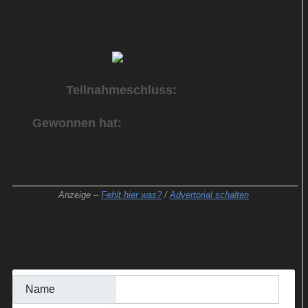
Staffel 10 von „Chicago Med“ auf DVD zu
gewinnen
Teilnahmeschluss:
17.06.2026
Gewonnen hat:
Elena T. aus Kaiserslautern
Anzeige –
Fehlt hier was?
/
Advertorial schalten
KOMMENTAR SCHREIBEN
Name