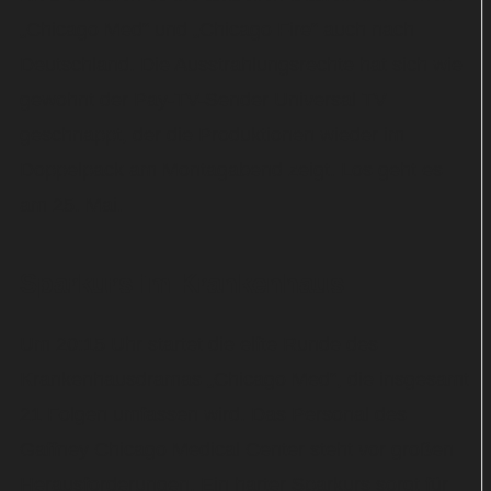
„Chicago Med“ und „Chicago Fire“ auch nach
Deutschland. Die Ausstrahlungsrechte hat sich wie
gewohnt der Pay-TV-Sender Universal TV
geschnappt, der die Produktionen wieder im
Doppelpack am Montagabend zeigt. Los geht es
am 25. Mai.
Sparkurs im Krankenhaus
Um 20:15 Uhr startet die elfte Runde des
Krankenhausdramas „Chicago Med“, die insgesamt
21 Folgen umfassen wird. Das Personal des
Gaffney Chicago Medical Center steht vor großen
Herausforderungen. Ein harter Sparkurs sorgt für