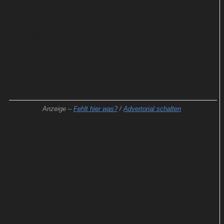
Franchise geht es bereits in die 14. Season. Wie
die Kolleginnen und Kollegen im Gaffney Chicago
Medical Center muss sich auch das Team des
Firehouse 51 mit massiven Budgetkürzungen
herumschlagen.
Anzeige –
Fehlt hier was?
/
Advertorial schalten
Das ist nicht unbedingt eine gute
Ausgangssituation für den neuen Feuerwehrmann
Sal Vasquez (Brandon Larracuente). Der bringt
zudem etliche Geheimnisse mit und legt sich auch
gleich mal mit Stella Kidds (Miranda Rae Mayo) an,
indem er ihre Anweisungen ignoriert.