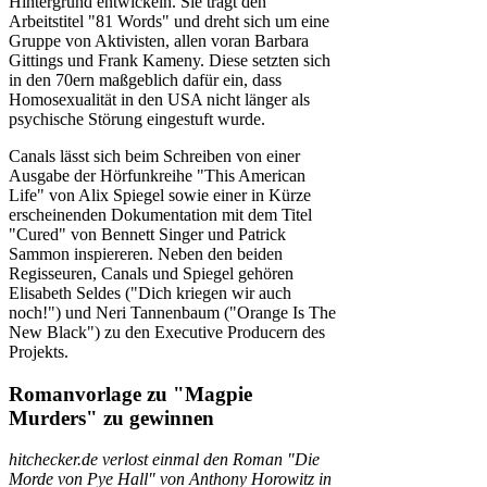
Hintergrund entwickeln. Sie trägt den
Arbeitstitel "81 Words" und dreht sich um eine
Gruppe von Aktivisten, allen voran Barbara
Gittings und Frank Kameny. Diese setzten sich
in den 70ern maßgeblich dafür ein, dass
Homosexualität in den USA nicht länger als
psychische Störung eingestuft wurde.
Canals lässt sich beim Schreiben von einer
Ausgabe der Hörfunkreihe "This American
Life" von Alix Spiegel sowie einer in Kürze
erscheinenden Dokumentation mit dem Titel
"Cured" von Bennett Singer und Patrick
Sammon inspiereren. Neben den beiden
Regisseuren, Canals und Spiegel gehören
Elisabeth Seldes ("Dich kriegen wir auch
noch!") und Neri Tannenbaum ("Orange Is The
New Black") zu den Executive Producern des
Projekts.
Romanvorlage zu "Magpie
Murders" zu gewinnen
hitchecker.de verlost einmal den Roman "Die
Morde von Pye Hall" von Anthony Horowitz in