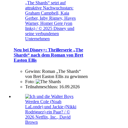
„The Shards“ setzt auf
attraktive Nachwuchsstars:
Graham Campbell, Kaia
Gerber, Igby Rigney, Hayes
Warner, Homer Gere (von
links) / © 2025 Disney und
seine verbundenen
Unternehmen
Neu bei Disney+: Thrillerserie „The
Shards“ nach dem Roman von Bret
Easton Ellis
Gewinn:
Roman „The Shards“
von Bret Easton Ellis zu gewinnen
Foto:
Teilnahmeschluss:
16.09.2026
Werden Cole (Noah
LaLonde) und Jackie (Nikki
Rodriguez) ein Paar? / ©
2026 Netflix, Inc., David
Brown