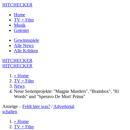
HITCHECKER
Home
TV + Film
Musik
Getestet
Gewinnspiele
Alle News
Alle Kritiken
HITCHECKER
HITCHECKER
» Home
TV + Film
News
Neue Serienprojekte: ''Magpie Murders'', ''Brainbox'', ''81
Words'' und ''Speravo De Mori' Prima''
Anzeige –
Fehlt hier was?
/
Advertorial
schalten
» Home
TV + Film