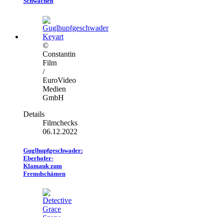
Schwächen
©
Constantin
Film
/
EuroVideo
Medien
GmbH
Details
Filmchecks
06.12.2022
Guglhupfgeschwader:
Eberhofer-
Klamauk zum
Fremdschämen