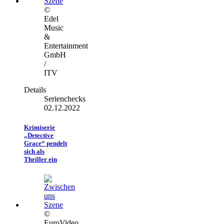
©
Edel
Music
&
Entertainment
GmbH
/
ITV
Details
Serienchecks
02.12.2022
Krimiserie
„Detective
Grace“ pendelt
sich als
Thriller ein
©
EuroVideo