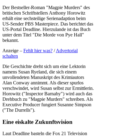
Der Bestseller-Roman "Magpie Murders" des
britischen Schriftstellers Anthony Horowitz
erhält eine sechsteilige Serienadaption beim
US-Sender PBS Masterpiece. Das berichtet das
US-Portal Deadline. Hierzulande ist das Buch
unter dem Titel "Die Morde von Pye Hall"
bekannt.
Anzeige –
Fehlt hier was?
/
Advertorial
schalten
Die Geschichte dreht sich um eine Lektorin
namens Susan Ryeland, die sich einem
unvollendeten Manuskript des Krimiautors
Alan Conway annimmt. Als dieser spurlos
verschwindet, wird Susan selbst zur Ermittlerin.
Horowitz ("Inspector Barnaby") wird auch das
Drehbuch zu "Magpie Murders" schreiben. Als
Executive Producer fungiert Susanne Simpson
("The Durrells").
Eine eiskalte Zukunftsvision
Laut Deadline basteln die Fox 21 Television