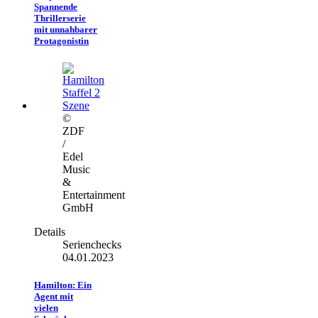
Spannende
Thrillerserie
mit unnahbarer
Protagonistin
©
ZDF
/
Edel
Music
&
Entertainment
GmbH
Details
Serienchecks
04.01.2023
Hamilton: Ein
Agent mit
vielen