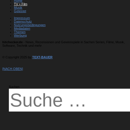
Home
TV + Film
Musik
Getestet
Impressum
Datenschutz
Nutzungsbedingungen
Mediadaten
Themen
Werbung
hitchecker.de
- News, Rezensionen und Gewinnspiele in Sachen Serien, Filme, Musik,
Software, Technik und mehr
© Copyright 2025 by
TEXT-BAUER
[NACH OBEN]
Suchen