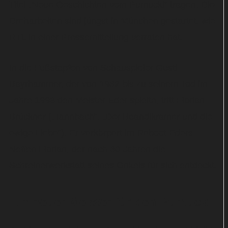
Titel „Neue Geschichten vom Pumuckl“ tragen. Die
Dreharbeiten sind jüngst in München gestartet, wie
RTL in einer Pressemitteilung verraten hat.
In die Fußstapfen von Schauspieler Gustl
Bayrhammer, der von 1982 bis zu seinem Tod im
Jahre 1993 den Meister Eder spielte, tritt Florian
Brückner („Tannbach“, „Der Boandlkramer und die
ewige Liebe“). Er verkörpert im Reboot Eders
Neffen Florian, der nach 30 Jahren die
Schreinerwerkstatt seines Onkels für sich entdeckt.
Ein neuer Meister für den Pumuckl