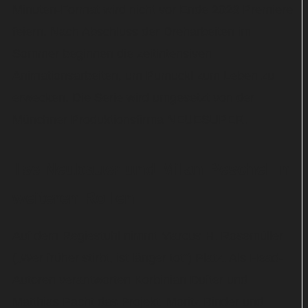
Minuten-Format wird nicht vor Ende 2023 Premiere
feiern. Nach Abschluss der Dreharbeiten im
Sommer beginnen die zeitintensiven
Animationsarbeiten, um Pumuckl zum Leben zu
erwecken. Die Serie wird umgesetzt von der
Münchner Produktionsfirma NEUESUPER.
Ilse Neubauer und Milan Peschel in
weiteren Rollen
Auf dem Regiestuhl nimmt Marcus H. Rosemüller
(„Wer früher stirbt, ist länger tot“) Platz. Als Head-
Autoren verantworten Korbinian Dufter und
Matthias Pacht das Projekt. Moritz Binder und