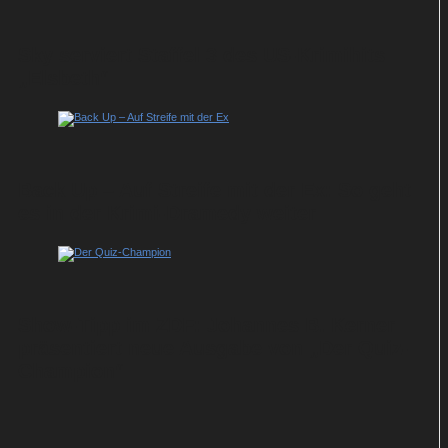
Sky serviert Staffel 3 des US-Krimihits
„Elsbeth“
Back Up – Auf Streife mit der Ex: So geht
es in der Krimi-Dramedy weiter
Show-Tipp im ZDF: Johannes B. Kerner
präsentiert neue Ausgabe von „Der Quiz-
Champion“