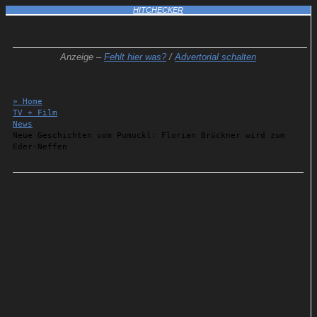
HITCHECKER
Anzeige –
Fehlt hier was?
/
Advertorial schalten
» Home
TV + Film
News
Neue Geschichten vom Pumuckl: Florian Brückner wird zum
Eder-Neffen
Details
22.03.2022
Neue Geschichten vom
Pumuckl: Florian Brückner