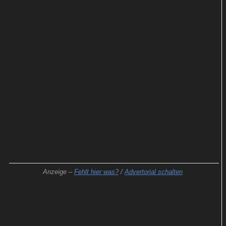
Dort haust noch immer Pumuckl und prompt bleibt
der rothaarige Kobold wieder am Leim kleben. So
wird er auch für Florian sichtbar, der wie einst der
alte Eder große Auge machen dürfte. Fortan
müssen sich der freche Klabautermann und der
hemdsärmelige Handwerker arrangieren. In einem
München, das sich in den letzten Dekaden stark
verändert hat, erleben die beiden gemeinsame
Abenteuer.
Anzeige –
Fehlt hier was?
/
Advertorial schalten
RTL lässt vorerst 13 Folgen von „Neue
Geschichten vom Pumuckl“ produzieren. Das 25-