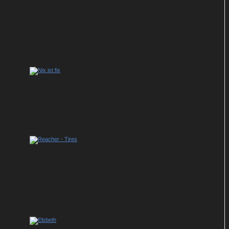
Free-TV-Premiere: US-Komödie „A Killer
Romance“ mit Glen Powell läuft im ZDF-
Montagskino
ZDF-Fernsehfilm der Woche: „Nix ist fix“
in Sachen Freundschaft und Liebe
Serien der Woche: „Hooligans“,
„Reacher“, „Tires“, „Zatima“,
„Doppelhaushälfte“ und weitere Tipps