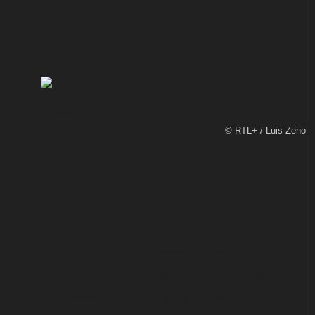
wird zum Eder-Neffen
Von
TEXT-BAUER
Pumuckl meldet sich 2023 mit
© RTL+ / Luis Zeno 
neuen Abenteuern auf den TV-
Bildschirmen zurück. Die Hauptrolle an der
Seite des Kobolds spielt Florian Brückner.
Für den Streaming-Dienst RTL+ entsteht aktuell
eine Neuauflage des Kinderserienklassikers
„Meister Eder und sein Pumuckl“. Diese versteht
sich als Fortsetzung des Originals und wird den