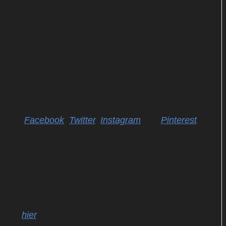
der Originalserie „Meister Eder und sein Pumuckl“.
Um mitzumachen, müsst ihr das untere Formular
ausfüllen und abschicken. Der Gewinnspiel-Code
lautet: #GS-pumuckl
Wenn ihr in Zukunft keine Gewinnspiele auf
hitchecker.de verpassen wollt, folgt uns am besten
auf
Facebook
,
Twitter
,
Instagram
und
Pinterest
!
Teilnahmeschluss ist der 5. Mai 2022.
Das Gewinnspiel ist inzwischen leider abgelaufen.
Aktuelle Gewinnerbekanntgaben und eine
Übersicht mit bald endenden Gewinnspielen findet
ihr
hier
.