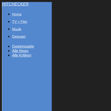
HITCHECKER
Home
TV + Film
Musik
Getestet
Gewinnspiele
Alle News
Alle Kritiken