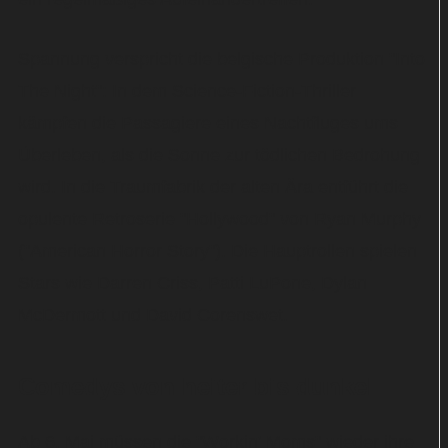
Spannung verspricht die belgische Produktion "Into
The Night": In dem Science-Fiction-Thriller
kämpfen die Passagiere eines Nachtfluges ums
Überleben, als die Sonne zur tödlichen Bedrohung
wird. In die Traumfabrik der alten Ära entführt die
opulente Retroserie "Hollywood" von Ryan Murphy
("American Horror Story"). Die Hauptrollen spielen
Stars wie Darren Criss, Patti LuPone, Dylan
McDermott und David Corenswet.
Comedys von heiter bis dunkel
Ab 6. Mai müssen die "Workin' Moms" wieder ihre