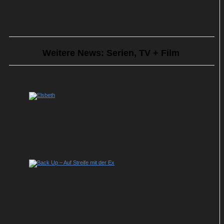
Weitere News: Serien, TV + Film
Sky serviert Staffel 3 des US-Krimihits
„Elsbeth“
Back Up – Auf Streife mit der Ex: So geht
es in der Krimi-Dramedy weiter