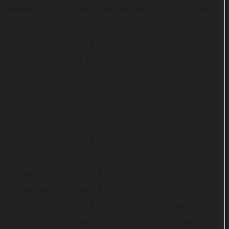
spanischen Comedy "Valeria" nach den Romanen
von Elisabet Benavent und das französische,
international besetzte Musical-Drama "The Eddy"
ins Streaming-Rennen.
TV-Unterhaltung aus Lateinamerika
Aus Kolumbien kommen die Serie "Der
unscheinbare Juanquini" (15. Mai) um einen Magier
in Schwierigkeiten und das Historiendrama "Die
Königin und der Eroberer" (16. Mai). An eine
mexikanische Schule geht es in "Control Z" (22.
Mai). Dort treibt ein fieser Hacker sein Unwesen,
der die Geheimnisse diverser Schüler öffentlich