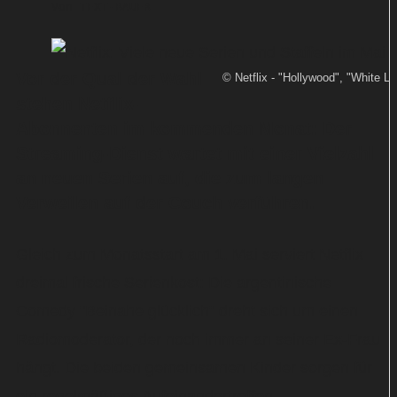
Von
TEXT-BAUER
Vor der Qual der Wahl
© Netflix - "Hollywood", "White Li
stehen Netflix-
Abonnenten im kommenden Monat: Der
Streaming-Dienst wartet mit einer Vielzahl
an neuen Serien auf, die zum langen
Verweilen auf der Couch verführen.
Gleich zum Monatsstart am 1. Mai serviert Netflix
dreimal frische Serienkost: Die argentinische
Comedy "Beinahe glücklich" dreht sich um einen
Radiomoderator, der noch immer an seiner Ex-Frau
hängt. Die beiden gemeinsamen Kinder sorgen für
ein regelmäßiges Aufeinandertreffen.