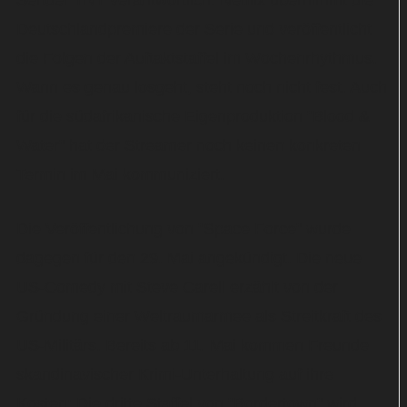
Sender TNT verantwortlich. Netflix übernimmt die
Deutschlandpremiere der Serie und veröffentlicht
die Folgen der Auftaktstaffel im Wochenrhythmus.
Wann es genau losgeht, steht noch nicht fest. Auch
für die südafrikanische Eigenproduktion "Blood &
Water" hat der Streamer noch keinen konkreten
Termin im Mai kommuniziert.
Die Veröffentlichung von "Space Force" wurde
dagegen für den 29. Mai angekündigt. Die neue
US-Comedy mit Steve Carell erzählt von der
Gründung einer Weltraumarmee als Streitkraft des
US-Militärs. Bereits ab 11. Mai kommen Freunde
skandinavischer Krimi-Unterhaltung auf ihre
Kosten: Die dritte Staffel von "Bordertown" wird