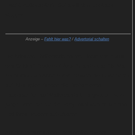
macht. Außenseiterin Sofía will den Übeltäter
stoppen.
Anzeige –
Fehlt hier was?
/
Advertorial schalten
Die britische Thrillerserie "White Lines" von "Haus
des Geldes"-Produzent Álex Pina steht ab 15. Mai
bei Netflix zum Abruf bereit. Obwohl die Geschichte
auf Ibiza spielt, fanden die Dreharbeiten
hauptsächlich auf Mallorca statt. Es geht um eine
junge Britin, die auf die Party-Insel kommt, um den
Tod ihres Bruders aufzuklären.
Auf der romantischen Romanreihe "Sweet