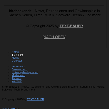
hitchecker.de
- News, Rezensionen und Gewinnspiele in
Sachen Serien, Filme, Musik, Software, Technik und mehr
© Copyright 2025 by
TEXT-BAUER
[NACH OBEN]
Home
TV + Film
Musik
Getestet
Impressum
Datenschutz
Nutzungsbedingungen
Mediadaten
Themen
Werbung
hitchecker.de
- News, Rezensionen und Gewinnspiele in Sachen Serien, Filme, Musik,
Software, Technik und mehr
© Copyright 2025 by
TEXT-BAUER
[NACH OBEN]