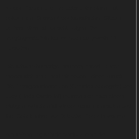
Kinder, Partner und ihre Jobs unter einen Hut
bekommen. Season 4 der kanadischen Sitcom
umfasst diesmal nur acht Folgen. Die
Vorgängerstaffeln kamen noch auf jeweils 13
Episoden.
Die schwarzhumorige Dramedy "Dead To Me"
meldet sich am 8. Mai mit neuen Folgen zurück.
Die Protagonistinnen Jen (Christina Applegate) und
Judy (Linda Cardellini) müssen sich nach einem
blutigen Zwischenfall wieder zusammenraufen und
ihre Geheimnisse vor Detective Perez bewahren.
Am selben Tag schickt Netflix zudem die