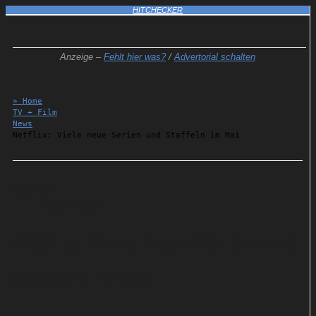
HITCHECKER
Anzeige –
Fehlt hier was?
/
Advertorial schalten
» Home
TV + Film
News
Netflix: Viele neue Serien und Staffeln im Mai
Details
23.04.2020
Netflix: Viele neue Serien und
Staffeln im Mai