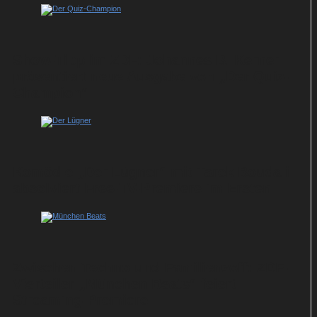
Show-Tipp im ZDF: Johannes B. Kerner
präsentiert neue Ausgabe von „Der Quiz-
Champion“
Komödie „Der Lügner“ mit Tarek Boudali
absolviert Free-TV-Premiere im Ersten
Zwischen Techno und Familienzoff: ZDF-
Vierteiler „München Beats“ feiert
Streaming-Premiere