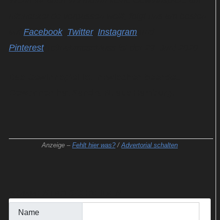
Wenn ihr auch in Zukunft keine Gewinnspiele auf
hitchecker.de verpassen wollt, folgt uns am besten
auf
Facebook
,
Twitter
,
Instagram
und
Pinterest
!Teilnahmeschluss ist der 29. Juni 2020.
Das Gewinnspiel ist inzwischen beendet.
Gewonnen hat Sandra N. aus Hamburg.
Anzeige –
Fehlt hier was?
/
Advertorial schalten
KOMMENTAR SCHREIBEN
Name