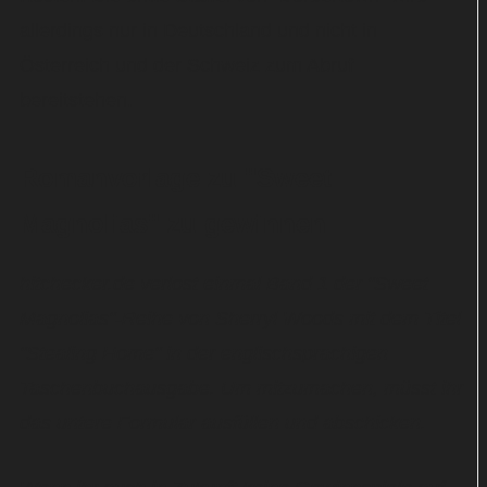
allerdings nur in Deutschland und nicht in
Österreich und der Schweiz zum Abruf
bereitstehen.
Romanvorlage zu "Sweet
Magnolias" zu gewinnen
hitchecker.de verlost einmal Band 1 der "Sweet
Magnolias"-Reihe von Sherryl Woods mit dem Titel
"Stealing Home" in der englischsprachigen
Taschenbuchausgabe. Um mitzumachen, müsst ihr
das untere Formular ausfüllen und abschicken.