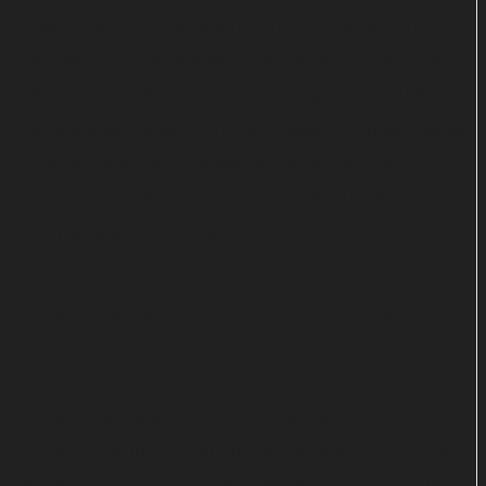
Magnolias" von US-Autorin Sheryl Woods beruht
die gleichnamige Netflix-Serie, die ab 19. Mai vor
allem das weibliche Publikum ansprechen dürfte.
Gleiches gilt für die Primetime-Soap "Dynasty" alias
"Der Denver-Clan": Netflix bringt Staffel 3 am 23.
Mai nach Deutschland. In den USA läuft die Serie
beim Network The CW.
Neue Serien mit Chris Evans und
Steve Carell
Für den dystopischen Thriller "Snowpiercer" mit
Chris Evans in der Hauptrolle zeichnet sich der US-