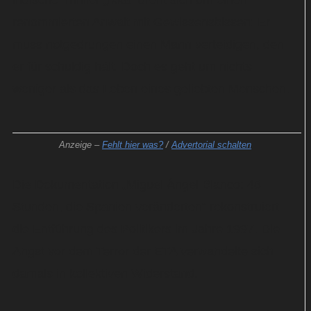
indische Thriller „Ikka“ dreht sich um einen
renommierten Anwalt mit Gewissensbissen: Er
muss notgedrungen einen Mann verteidigen, den
er für schuldig hält. Doch es geht um nichts
weniger als das Leben eines geliebten Menschen.
Anzeige –
Fehlt hier was?
/
Advertorial schalten
Die Dokumentation „Miguel Ángel Blanco: 48
Stunden, die Spanien veränderten“ rekonstruiert
die Entführung des Politikers im Jahre 1997. Die
Angst vor dem Terror der ETA verwandelte sich
damals in kollektiven Widerstand.