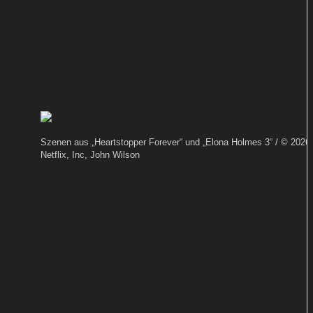
„Heartstopper Forever“ und
weitere Tipps
Von
TEXT-BAUER
Szenen aus „Heartstopper Forever“ und „Elona Holmes 3“ / © 2026
Netflix, Inc, John Wilson
Reichlich Filmnachschub bei Netflix: Stars
wie Millie Bobby Brown, Henry Cavill,
Kevin Hart, Kit Connor und Joe Locke
locken in den nächsten Wochen zum
Streaming-Dienst.
Sollte der Juli so heiß werden wie der Juni, dürften