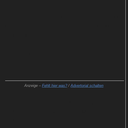
sich Hitzegeplagte wieder in ihre abgedunkelten
vier Wänden verkriechen. Klingt doch nach einem
perfekten Heimkino-Ambiente! Da fehlen nur noch
Ventilator, Kaltgetränk und ein unterhaltsamer Film
zum Glück. Im letzteren Fall hilft Netflix gerne aus:
Der Streaming-Dienst veröffentlicht etliche neue
Produktionen.
Anzeige –
Fehlt hier was?
/
Advertorial schalten
In „Enola Holmes 3“ (ab 1.7.) reist die jüngere
Schwester von Sherlock Holmes für ihre
Vermählung nach Malta. Doch die Hochzeitspläne