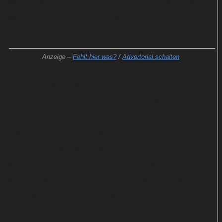
mitten in einem dreitägigen Junggesellenabschied
mit einer Gruppe Mittzwanziger wieder.
Anzeige –
Fehlt hier was?
/
Advertorial schalten
Neben den genannten Eigenproduktionen nimmt
Netflix im Juli auch wieder ein paar Lizenztitel in
seinen Katalog auf. Die Filme „Das Boot – The
Director’s Cut“ (ab 1.7.), „TESTO“ (ab 1.7.), „22
Bahnen“ (ab 5.7.), „Mortdecai – Der Teilzeitgauner“
(ab 7.7.), „RoboCop“ (ab 10.7.), „Tod auf dem Nil“
(ab 15.7.) und „Love You So Bad“ (ab 16.7.) haben
viele wohl schon einmal an anderer Stelle gesehen.