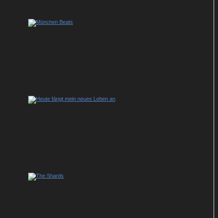
feiert Free-TV-Premiere im Ersten
Zwischen Techno und Familienzoff: ZDF-
Vierteiler „München Beats“ feiert
Streaming-Premiere
Heute fängt mein neues Leben an: Julia
Jäger spielt verzweifelte Kleptomanin in
ARD-Komödie
Neu bei Disney+: Thrillerserie „The