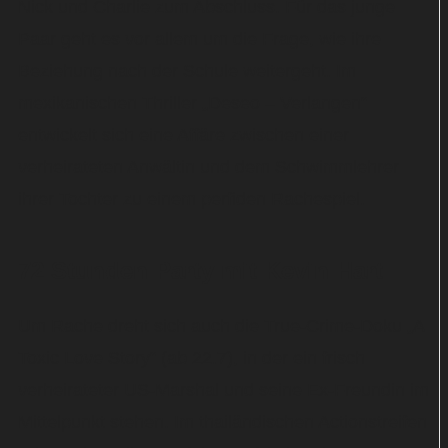
Nick und Charlie zum Abschluss. Für das junge
Paar geht es vor allem um die Frage, wie ihre
Beziehung nach der Schule weitergeht. Im
mexikanischen Thriller „Deseo – Verlangen“
entwickelt sich eine Affäre zwischen einer
verheirateten Anwältin und dem Schwimmlehrer
ihrer Tochter zu einem perfiden Rachespiel.
72 Stunden Party mit Kevin Hart
Um Rache dreht sich auch die True-Crime-Doku „A
Toxic Love Story“ (ab 22.7), in der ein frisch
verheirateter US-Marshal und seine Ex-Freundin im
Mittelpunkt stehen. Im thailändischen Actionstreifen