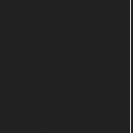
„The Debt Collector“ (ab 23.7.) kehrt ein
ehemaliger Schuldeneintreiber in die Unterwelt
zurück. Gezeichnet von alten Fehlern und einer
unheilbaren Krankheit ist er fest entschlossen, den
Opfern einer brutalen Organisation zu helfen.
Die beiden letzten neuen Netflix-Filme des Monats
sind ab 24. Juli verfügbar. Im spanischen Thriller
„Eine verworrene Wahrheit“ kehrt Ruth nach dem
plötzlichen Tod ihrer Mutter in ihr Elternhaus
zurück. Das merkwürdige Verhalten ihres Vaters
gibt ihr zu denken. In der turbulenten US-Komödie
„72 Hours“ mit Kevin Hart in der Hauptrolle findet
sich ein 40-jähriger Geschäftsmann unerwartet