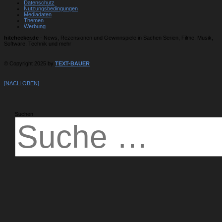
Datenschutz
Nutzungsbedingungen
Mediadaten
Themen
Werbung
hitchecker.de
- News, Rezensionen und Gewinnspiele in Sachen Serien, Filme, Musik,
Software, Technik und mehr
© Copyright 2025 by
TEXT-BAUER
[NACH OBEN]
Suchen