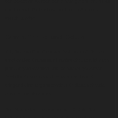
der Detektivin werden von einem gefährlichen Fall
durchkreuzt. Plötzlich ist auch noch Sherlock
verschwunden.
Drama, Thriller und Dokus
Mit „Bis zum Ende“ serviert Netflix am 8. Juli ein
emotionales Drama aus Frankreich: Jada ist nach
jahrelangem Wunsch endlich Mutter geworden.
Doch ihr Sohn erkrankt schwer und braucht
dringend eine Organspende. Für diese schreckt
Jada vor nichts zurück.
Drei Neuheiten erscheinen am 10. Juli: Der