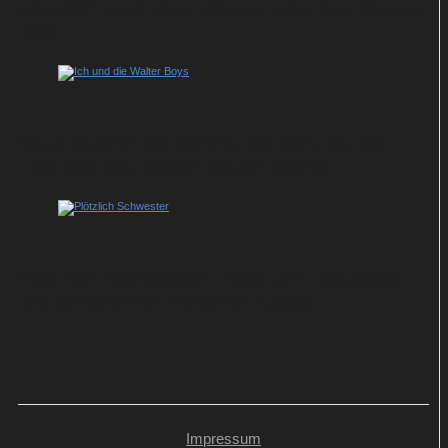
Shards“ nach dem Roman von Bret Easton
Ellis
Neue Staffel bei Netflix: So geht es bei
„Ich und die Walter Boys“ weiter
Plötzlich Schwester: Neue ZDF-Komödie
um turbulenten Familien-Clash
Impressum