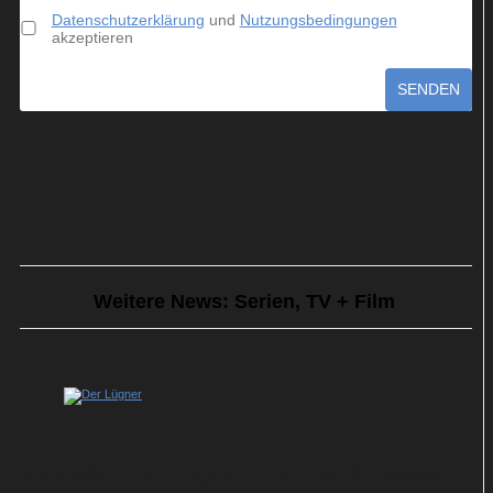
Datenschutzerklärung
und
Nutzungsbedingungen
akzeptieren
SENDEN
Weitere News: Serien, TV + Film
Komödie „Der Lügner“ mit Tarek Boudali