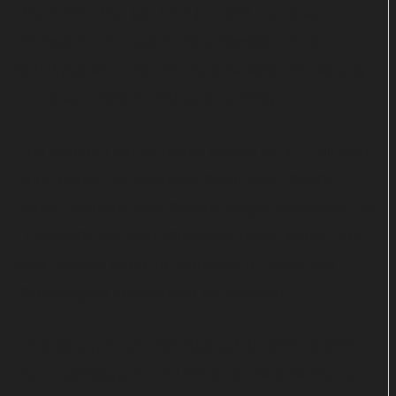
„Me Before Me“ (ab 16.7.) erzählt von einem
strebsamen Teenager, der anlässlich eines
Schulprojekts versucht, die schwierige Beziehung
zu seinem Vater in Ordnung zu bringen.
Drei weitere Filmneuheiten stehen ab 17. Juli zum
Abruf bereit: Die deutsche Produktion „23000
Leben“ begleitet eine Gruppe junger Menschen, die
Flüchtende auf dem Mittelmeer retten wollen. Auf
ihrer Mission gerät ihr Vertrauen in Recht und
Gerechtigkeit zunehmend ins Wanken.
„Heartstopper Forever“ folgt auf die dritte Staffel
von „Heartstopper“ und bringt die Geschichte von