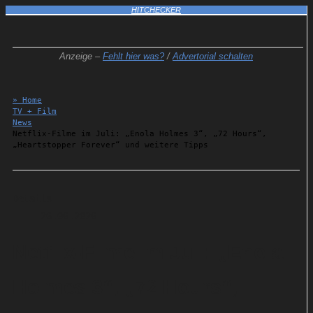
HITCHECKER
Anzeige –
Fehlt hier was?
/
Advertorial schalten
» Home
TV + Film
News
Netflix-Filme im Juli: „Enola Holmes 3“, „72 Hours“,
„Heartstopper Forever“ und weitere Tipps
Details
26.06.2026
Netflix-Filme im Juli: „Enola
Holmes 3“, „72 Hours“,