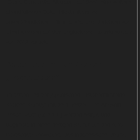
„Costa Concordia: Albtraum auf See“, eine weitere
abendfüllende Doku, blickt mit bisher
unveröffentlichtem Filmmaterial und Berichten von
Überlebenden auf das Unglück der Luxuskreuzfahrt
von 2012 zurück.
Abschlussfilm zum Serienhit
„Heartstopper“
Im dritten Teil der japanischen Historienfilmreihe
„Golden Kamuy“ mit dem Beititel „The Abashiri
Prison Raid“ (ab 13.7.) werden Asirpa und
Sugimoto in einen heftigen Kampf um den Ainu-
Goldschatz verwickelt. Das indonesische Drama