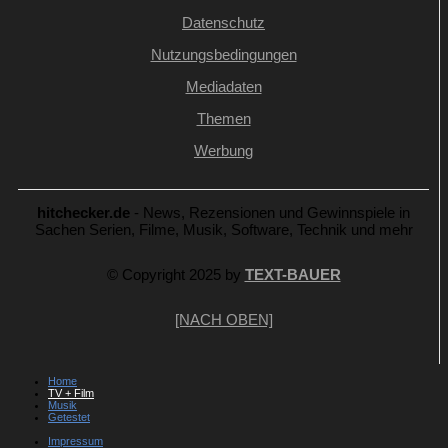
Datenschutz
Nutzungsbedingungen
Mediadaten
Themen
Werbung
hitchecker.de
- News, Rezensionen und Gewinnspiele in
Sachen Serien, Filme, Musik, Software, Technik und mehr
© Copyright 2025 by
TEXT-BAUER
[NACH OBEN]
Home
TV + Film
Musik
Getestet
Impressum