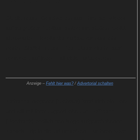
Georg zieht aus
Ob die neuen Geschichten aus Eisenach wieder
auf so großes Publikumsinteresse stoßen, bleibt
abzuwarten. Bereits der Auftakt zur nunmehr
vierten Staffel mit dem Titel „Übers Ziel hinaus“
verspricht auf jeden Fall viele Turbulenzen.
Anzeige –
Fehlt hier was?
/
Advertorial schalten
Katharina Wegener (Niehaus) fasst sich ein Herz
und will mit ihrer Jugendliebe Juri Hoffmann
(Borchardt) endlich den lange aufgeschobenen
Kanada-Trip in die Tat umsetzen. Für ihren Noch-