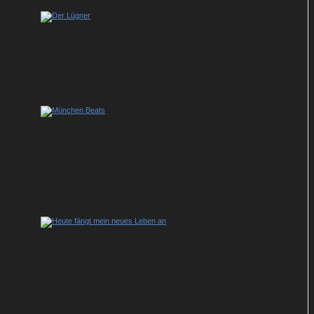
Komödie „Der Lügner“ mit Tarek Boudali
absolviert Free-TV-Premiere im Ersten
Zwischen Techno und Familienzoff: ZDF-
Vierteiler „München Beats“ feiert
Streaming-Premiere
Heute fängt mein neues Leben an: Julia
Jäger spielt verzweifelte Kleptomanin in
ARD-Komödie