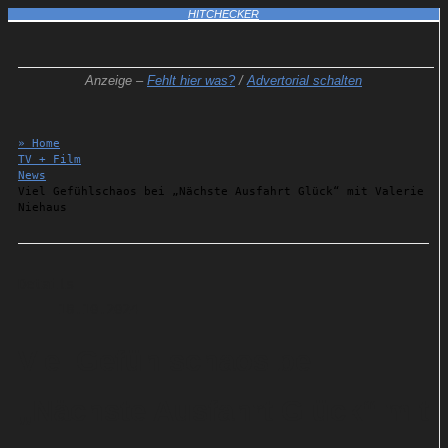
HITCHECKER
Anzeige –
Fehlt hier was?
/
Advertorial schalten
» Home
TV + Film
News
Viel Gefühlschaos bei „Nächste Ausfahrt Glück“ mit Valerie
Niehaus
Details
18.10.2024
Viel Gefühlschaos bei
„Nächste Ausfahrt Glück“ mit