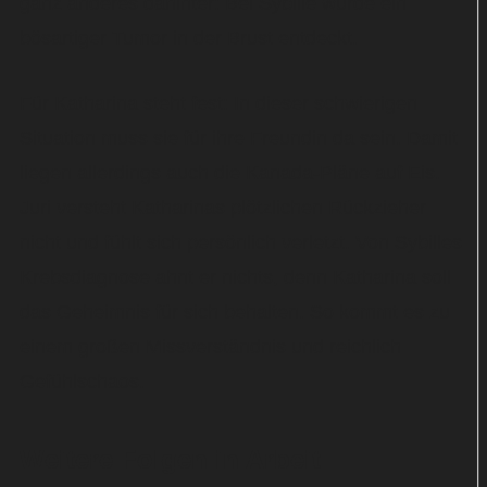
ganz anderes dahinter: Bei Sybille wurde ein
bösartiger Tumor in der Brust entdeckt.
Für Katharina steht fest: In dieser schwierigen
Situation muss sie für ihre Freundin da sein. Damit
liegen allerdings auch die Kanada-Pläne auf Eis.
Juri versteht Katharinas plötzlichen Rückzieher
nicht und fühlt sich persönlich verletzt. Von Sybilles
Krebsdiagnose ahnt er nichts, denn Katharina soll
das Geheimnis für sich behalten. So kommt es zu
einem großen Missverständnis und reichlich
Gefühlschaos.
Weitere Folgen in Arbeit