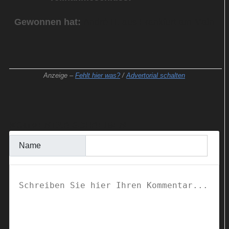
Gewonnen hat:
André H. aus Frankfurt am Main
Anzeige –
Fehlt hier was?
/
Advertorial schalten
KOMMENTAR SCHREIBEN
Name