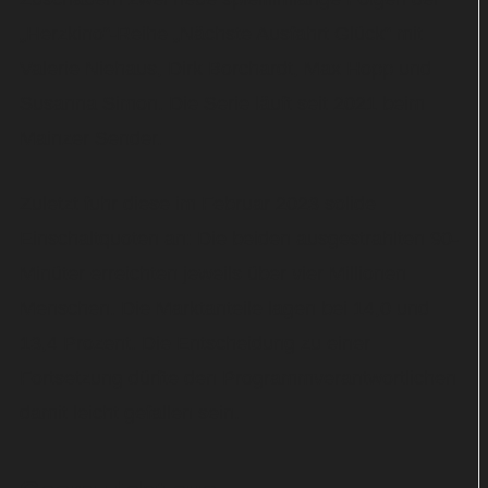
„Herzkino“-Reihe „Nächste Ausfahrt Glück“ mit
Valerie Niehaus, Dirk Borchardt, Max Hopp und
Susanna Simon. Die Serie läuft seit 2021 beim
Mainzer Sender.
Zuletzt fuhr diese im Februar 2023 solide
Einschaltquoten an: Die beiden ausgestrahlten 90-
Minüter erreichten jeweils über vier Millionen
Menschen. Die Marktanteile lagen bei 14,0 und
13,4 Prozent. Die Entscheidung zu einer
Fortsetzung dürfte den Programmverantwortlichen
damit leicht gefallen sein.