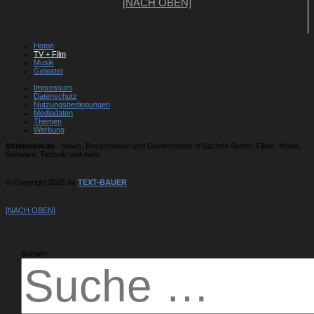
[NACH OBEN]
Home
TV + Film
Musik
Getestet
Impressum
Datenschutz
Nutzungsbedingungen
Mediadaten
Themen
Werbung
hitchecker.de
- News, Rezensionen und Gewinnspiele in Sachen Serien, Filme, Musik,
Software, Technik und mehr
© Copyright 2025 by
TEXT-BAUER
[NACH OBEN]
Suchen