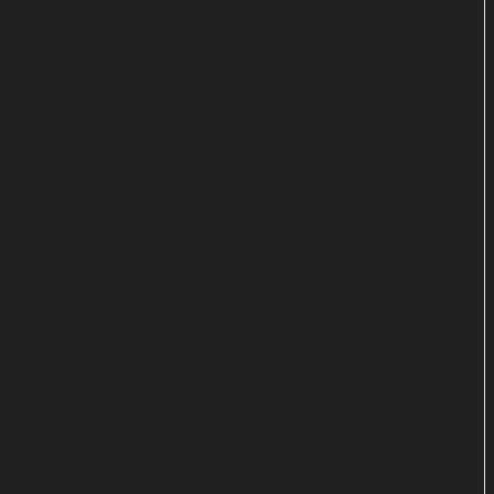
Ehemann Dr. Georg Wegener (Max Hopp)
bedeutet das der endgültige Schlussstrich unter
ihre Beziehung: Er zieht aus dem gemeinsamen
Familienhaus aus. Der Abschied fällt beiden nicht
so leicht wie gedacht.
Kanada-Reise muss warten
Auch Katharinas beste Freundin Sybille Stadler
(Simon) scheint etwas zu bedrücken. Sie will sogar
ihre Stellung beim Kindergartenträger aufgeben.
Etwa weil sie Katharina übel nimmt, ihr zunächst
nichts von ihren Gefühlen für Juri erzählt zu
haben? Wie sich herausstellt, steckt aber etwas