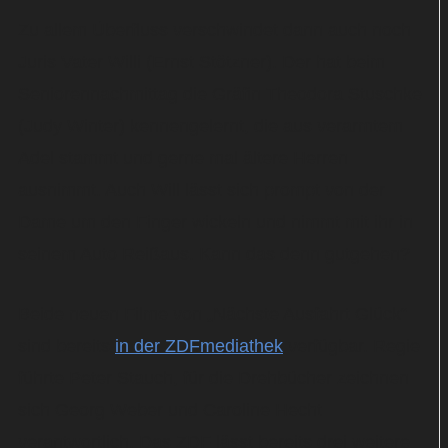
Zu allem Überfluss verschwindet dann auch noch
Juris Vater Willi (Ernst Stötzner). Der hat beim
Seniorennachmittag die Gräfin Theodora Stuschke
(Judy Winter) kennengelernt, die aus verarmtem
Adel stammt und gerne mal ältere Herren
ausnimmt. Auch Will lässt sich prompt von der
Dame um den Finger wickeln und nimmt mit ihr in
seinem Auto Reißaus. Kann das denn gutgehen?
Beide neuen Filme von „Nächste Ausfahrt Glück“
sind bereits
in der ZDFmediathek
verfügbar. Regie
führte Peter Stauch, für die Drehbücher zeichnen
sich Georg Weber und Caroline Hecht
verantwortlich. Das ZDF lässt bereits drei weitere