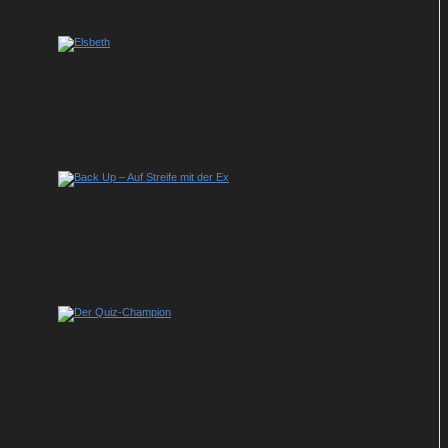
Sky serviert Staffel 3 des US-Krimihits
„Elsbeth“
Back Up – Auf Streife mit der Ex: So geht
es in der Krimi-Dramedy weiter
Show-Tipp im ZDF: Johannes B. Kerner
präsentiert neue Ausgabe von „Der Quiz-
Champion“