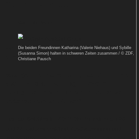
Valerie Niehaus
Von
TEXT-BAUER
Wer
Die beiden Freundinnen Katharina (Valerie Niehaus) und Sybille
(Susanna Simon) halten in schweren Zeiten zusammen / © ZDF,
eine
Christiane Pausch
soapige Alternative zum „Tatort“ im Ersten
sucht, wird am Sonntag im Zweiten
fündig: Dort startet die vierte Runde von
„Nächste Ausfahrt Glück“.
Lust auf Seichtes im ZDF? Die Primetime am 20.
und 27. Oktober beschert Zuschauerinnen und
Zuschauern zwei neue spielfilmlange Folgen der