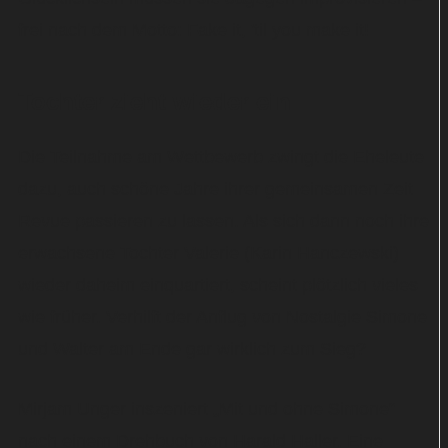
frei nach dem Motto: Fake it, 'til you make it!
Tochter zieht wieder ein
Die Teilnahme am Wettbewerb zwingt die Eheleute
dazu, auch schöne Jahre ihrer gemeinsamen Zeit
Revue passieren zu lassen. Als sich dann noch ihre
erwachsene Tochter Valerie (Karin Hanczewski)
wieder daheim einquartiert, scheint plötzlich vieles
wie früher. Verhilft der Anflug von Nostalgie Simone
und Walter am Ende gar wirklich zum Sieg?
Mirjam Unger inszeniert „Mit und ohne Simone“
nach einem Drehbuch von Harald Haller. Eine