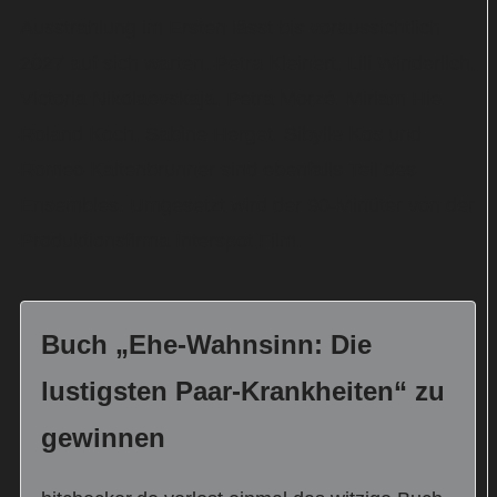
Ausstrahlung im Ersten lässt bis voraussichtlich
2027 auf sich warten. Petra Kleinert, Lili Winderlich,
Victoria Nikolaevskaja, Petra Morzé, Miriam Hie,
Roland Koch, Sabine Herget, Sibylle Kos und
Romeo Kaltenbrunner sind ebenfalls Teil des
Ensembles. Umgesetzt wird der 90-Minüter von der
Produktionsfirma Interspot Film.
Buch „Ehe-Wahnsinn: Die
lustigsten Paar-Krankheiten“ zu
gewinnen