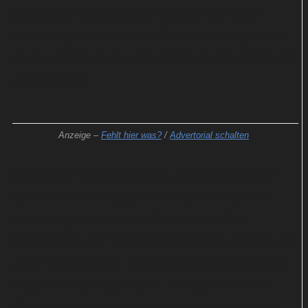
gerade zur Besserung der Situation bei. Eine
Scheidung könnte beide erlösen. Allerdings fehlen
eben auch die finanziellen Mittel, um eine Trennung
zu vollziehen.
Anzeige –
Fehlt hier was?
/
Advertorial schalten
Dann ergibt sich jedoch eine unerwartete Option
auf ein hohes Preisgeld. Bei einem Wettbewerb
wird das „glücklichste und liebevollste Paar,
reinsten Herzens“ gesucht, das bereits mehr als 40
Jahre verheiratet ist. Zumindest letzteres Kriterium
erfüllen Simone und Walter. Die Sache mit dem
Glücklichsein müssen sie dagegen improvisieren –