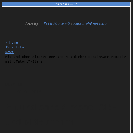
HITCHECKER
Anzeige –
Fehlt hier was?
/
Advertorial schalten
» Home
TV + Film
News
Mit und ohne Simone: ORF und MDR drehen gemeinsame Komödie
mit „Tatort“-Stars
Details
01.07.2025
Mit und ohne Simone: ORF
und MDR drehen