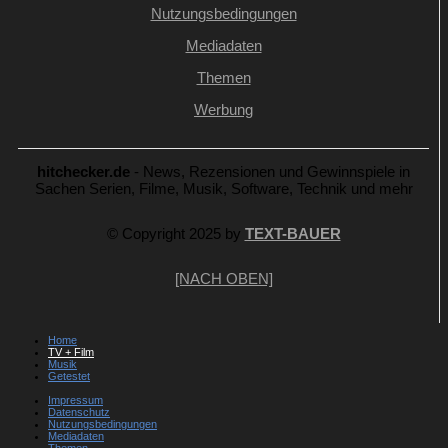
Nutzungsbedingungen
Mediadaten
Themen
Werbung
hitchecker.de
- News, Rezensionen und Gewinnspiele in
Sachen Serien, Filme, Musik, Software, Technik und mehr
© Copyright 2025 by
TEXT-BAUER
[NACH OBEN]
Home
TV + Film
Musik
Getestet
Impressum
Datenschutz
Nutzungsbedingungen
Mediadaten
Themen