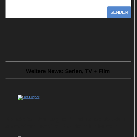
SENDEN
Weitere News: Serien, TV + Film
Komödie „Der Lügner“ mit Tarek Boudali
absolviert Free-TV-Premiere im Ersten