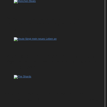
Zwischen Techno und Familienzoff: ZDF-
Vierteiler „München Beats“ feiert
Streaming-Premiere
Heute fängt mein neues Leben an: Julia
Jäger spielt verzweifelte Kleptomanin in
ARD-Komödie
Neu bei Disney+: Thrillerserie „The
Shards“ nach dem Roman von Bret Easton
Ellis