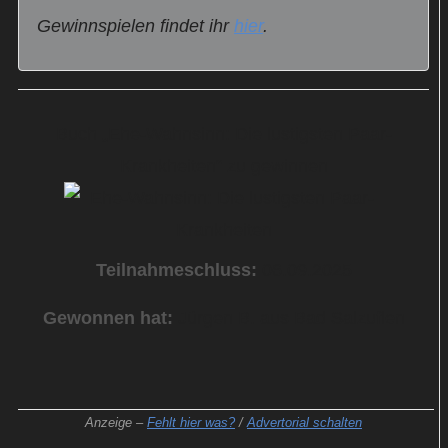
Gewinnspielen findet ihr
hier
.
Buch „Ehe-Wahnsinn: Die lustigsten Paar-
Krankheiten“ zu gewinnen
Teilnahmeschluss:
06.09.2025
Gewonnen hat:
Jürgen B. aus Bad Salzuflen
Anzeige –
Fehlt hier was?
/
Advertorial schalten