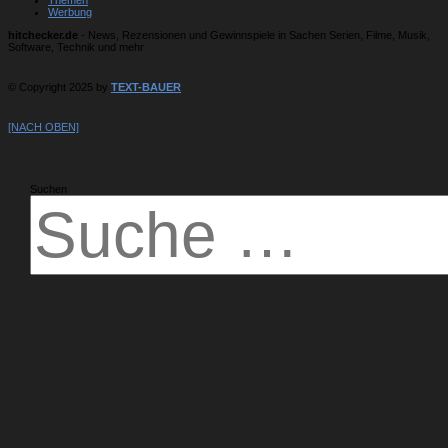
Werbung
hitchecker.de
- News, Rezensionen und Gewinnspiele in Sachen Serien, Filme, Musik,
Software, Technik und mehr
© Copyright 2025 by
TEXT-BAUER
[NACH OBEN]
Suchen