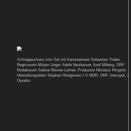
gemeinsame Komödie mit
„Tatort“-Stars
Von
TEXT-BAUER
Schnappschuss vom Set mit Kameramann Sebastian Thaler,
Regisseurin Mirjam Unger, Adele Neuhauser, Axel Milberg, ORF-
Redakteurin Sabine Renner-Lehner, Produzent Nikolaus Klingohr,
Herstellungsleiter Stephan Hönigmann / © MDR, ORF, Interspot, Z
Opratko
Adele Neuhauser, Axel Milberg, Karin
Hanczewski und Petra Kleinert stehen
aktuell für die Produktion „Mit und ohne
Simone“ vor der Kamera.