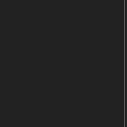
Seit 24. Juni wird in Wien, Krems und Dürnstein ein
TV-Film im Auftrag des ORF und MDR gedreht. Die
Komödie „Mit und ohne Simone“ handelt von einem
Ehepaar, das nur noch streitet und sich am liebsten
trennen würde. Doch dazu fehlt das Geld.
Eine Trennung ist zu teuer
Simone (Adele Neuhauser) und Walter (Axel
Milberg) sind schon so lange zusammen, dass sie
sich an ihre glücklichen Zeiten längst nicht mehr
erinnern können. Schon seit einer gefühlten
Ewigkeit liegen die beiden im Clinch. Ihr baufälliges
Haus und ihre chronische Geldsorgen tragen nicht