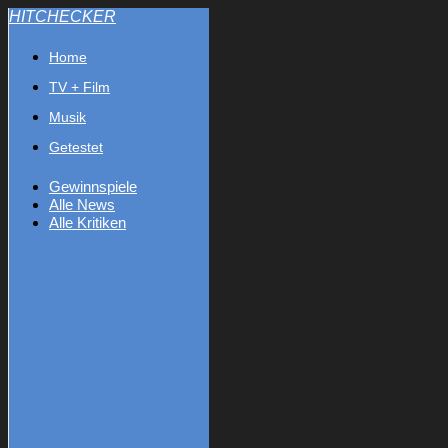
HITCHECKER
Home
TV + Film
Musik
Getestet
Gewinnspiele
Alle News
Alle Kritiken