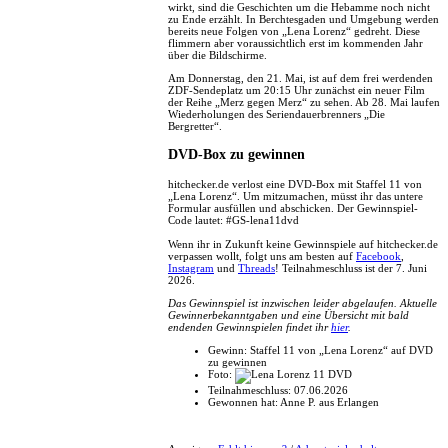
wirkt, sind die Geschichten um die Hebamme noch nicht
zu Ende erzählt. In Berchtesgaden und Umgebung werden
bereits neue Folgen von „Lena Lorenz“ gedreht. Diese
flimmern aber voraussichtlich erst im kommenden Jahr
über die Bildschirme.
Am Donnerstag, den 21. Mai, ist auf dem frei werdenden
ZDF-Sendeplatz um 20:15 Uhr zunächst ein neuer Film
der Reihe „Merz gegen Merz“ zu sehen. Ab 28. Mai laufen
Wiederholungen des Seriendauerbrenners „Die
Bergretter“.
DVD-Box zu gewinnen
hitchecker.de verlost eine DVD-Box mit Staffel 11 von
„Lena Lorenz“. Um mitzumachen, müsst ihr das untere
Formular ausfüllen und abschicken. Der Gewinnspiel-
Code lautet: #GS-lena11dvd
Wenn ihr in Zukunft keine Gewinnspiele auf hitchecker.de
verpassen wollt, folgt uns am besten auf
Facebook
,
Instagram
und
Threads
! Teilnahmeschluss ist der 7. Juni
2026.
Das Gewinnspiel ist inzwischen leider abgelaufen. Aktuelle
Gewinnerbekanntgaben und eine Übersicht mit bald
endenden Gewinnspielen findet ihr
hier
.
Gewinn:
Staffel 11 von „Lena Lorenz“ auf DVD
zu gewinnen
Foto:
Teilnahmeschluss:
07.06.2026
Gewonnen hat:
Anne P. aus Erlangen