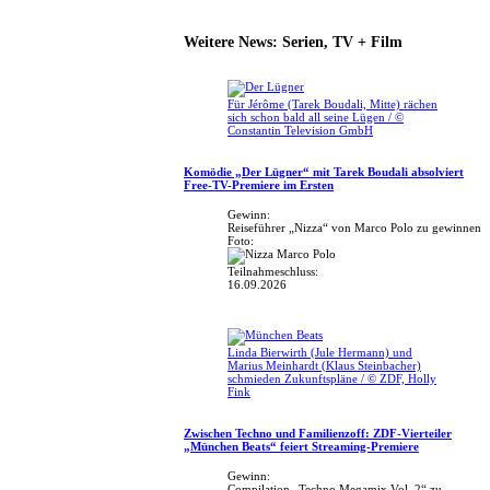
Weitere News: Serien, TV + Film
Für Jérôme (Tarek Boudali, Mitte) rächen
sich schon bald all seine Lügen / ©
Constantin Television GmbH
Komödie „Der Lügner“ mit Tarek Boudali absolviert
Free-TV-Premiere im Ersten
Gewinn:
Reiseführer „Nizza“ von Marco Polo zu gewinnen
Foto:
Teilnahmeschluss:
16.09.2026
Linda Bierwirth (Jule Hermann) und
Marius Meinhardt (Klaus Steinbacher)
schmieden Zukunftspläne / © ZDF, Holly
Fink
Zwischen Techno und Familienzoff: ZDF-Vierteiler
„München Beats“ feiert Streaming-Premiere
Gewinn:
Compilation „Techno Megamix Vol. 2“ zu