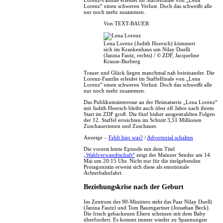
Lorenz-Familie erleidet im Staffelfinale von „Lena
Lorenz“ einen schweren Verlust. Doch das schweißt alle
nur noch mehr zusammen.
Von
TEXT-BAUER
Lena Lorenz (Judith Hoersch) kümmert
sich im Krankenhaus um Nilay Duelli
(Janina Fautz, rechts) / © ZDF, Jacqueline
Krause-Burberg
Trauer und Glück liegen manchmal nah beieinander. Die
Lorenz-Familie erleidet im Staffelfinale von „Lena
Lorenz“ einen schweren Verlust. Doch das schweißt alle
nur noch mehr zusammen.
Das Publikumsinteresse an der Heimatserie „Lena Lorenz“
mit Judith Hoersch bleibt auch über elf Jahre nach ihrem
Start im ZDF groß: Die fünf bisher ausgestrahlten Folgen
der 12. Staffel erreichten im Schnitt 3,51 Millionen
Zuschauerinnen und Zuschauer.
Anzeige –
Fehlt hier was?
/
Advertorial schalten
Die vorerst letzte Episode mit dem Titel
„Wahlverwandtschaft“
zeigt der Mainzer Sender am 14.
Mai um 20:15 Uhr. Nicht nur für die titelgebenden
Protagonistin erweist sich diese als emotionale
Achterbahnfahrt.
Beziehungskrise nach der Geburt
Im Zentrum des 90-Minüters steht das Paar Nilay Duelli
(Janina Fautz) und Tom Baumgartner (Jonathan Beck).
Die frisch gebackenen Eltern scheinen mit dem Baby
überfordert. Es kommt immer wieder zu Spannungen