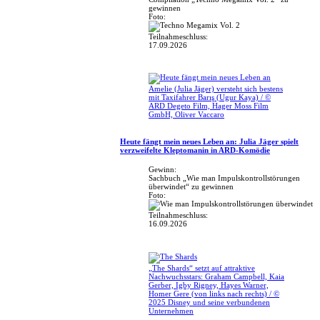
gewinnen
Foto:
Teilnahmeschluss:
17.09.2026
Amelie (Julia Jäger) versteht sich bestens
mit Taxifahrer Barış (Ugur Kaya) / ©
ARD Degeto Film, Hager Moss Film
GmbH, Oliver Vaccaro
Heute fängt mein neues Leben an: Julia Jäger spielt
verzweifelte Kleptomanin in ARD-Komödie
Gewinn:
Sachbuch „Wie man Impulskontrollstörungen
überwindet“ zu gewinnen
Foto:
Teilnahmeschluss:
16.09.2026
„The Shards“ setzt auf attraktive
Nachwuchsstars: Graham Campbell, Kaia
Gerber, Igby Rigney, Hayes Warner,
Homer Gere (von links nach rechts) / ©
2025 Disney und seine verbundenen
Unternehmen