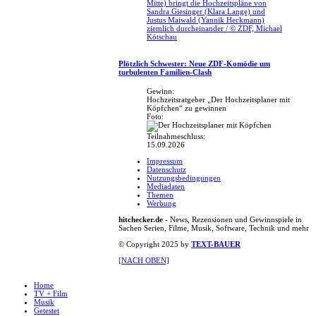
Mitte) bringt die Hochzeitspläne von
Sandra Giesinger (Klara Lange) und
Justus Maiwald (Yannik Heckmann)
ziemlich durcheinander / © ZDF, Michael
Kötschau
Plötzlich Schwester: Neue ZDF-Komödie um
turbulenten Familien-Clash
Gewinn:
Hochzeitsratgeber „Der Hochzeitsplaner mit
Köpfchen“ zu gewinnen
Foto:
Teilnahmeschluss:
15.09.2026
Impressum
Datenschutz
Nutzungsbedingungen
Mediadaten
Themen
Werbung
hitchecker.de
- News, Rezensionen und Gewinnspiele in
Sachen Serien, Filme, Musik, Software, Technik und mehr
© Copyright 2025 by
TEXT-BAUER
[NACH OBEN]
Home
TV + Film
Musik
Getestet