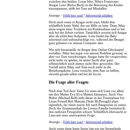
zwischen den beiden. Lenas Idee, Nilays Ersatzvater
Ansgar Lenz (Rufus Beck) in die Betreuung des Kindes
einzuspannen, stößt bei Tom auf Missfallen.
Anzeige –
Fehlt hier was?
/
Advertorial schalten
Doch auch wenn er Ansgar nicht traut, bleibt ihm
schließlich keine Wahl, ihn um Hilfe zu bitte. Denn Nilay
muss wegen einer Trombose ins Krankenhaus und er hat
sich bei der Arbeit verletzt. Tatsächlich erweist sich Ansgar
aber als schlechter Aufpasser. Lena findet das Baby
schreiend und unbeaufsichtigt vor, während der Besagte
ganz gebannt vor seinem Computer sitzt.
Wie sich herausstellt, ist Ansgar dem Online-Glücksspiel
verfallen. Nilay hat sogar von seinem Problem gewusst, es
aber vor Tom verschwiegen. Ansgar hatte ihr versprochen,
nicht mehr zu spielen, ist seiner Sucht aber ganz
offensichtlich noch immer nicht Herr geworden. Der
Vorfall stürzt Nilay und Tom noch mehr in die
Beziehungskrise. Lena versucht, dem Paar zu helfen,
obwohl gerade selbst viel bei ihr los ist.
Die Frage aller Fragen
Nach dem Tod ihrer Tante Liz muss sich Lena vor allem
um ihre Mutter Eva (Eva Mattes) kümmern. Auch Vinz
Huber (Michael Roll) steht dieser in der Trauerphase bei.
Lenas Freund Rob Manzini (Seán McDonagh) plant
eigentlich, für einen neuen Job nach Patagonien zu reisen.
Doch der Zusammenhalt der Lorenz-Familie beeindruckt
den rastlosen Fotografen schwer. Schließlich überrascht er
Lena mit einer unerwarteten Frage.
Anzeige –
Fehlt hier was?
/
Advertorial schalten
Auch wenn diese letzte Szene fast wie ein Serienfinale