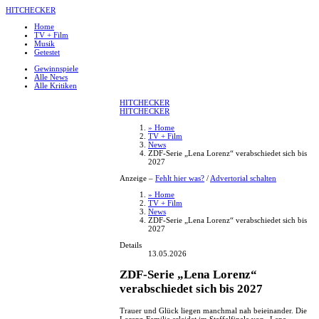
HITCHECKER
Home
TV + Film
Musik
Getestet
Gewinnspiele
Alle News
Alle Kritiken
HITCHECKER
HITCHECKER
» Home
TV + Film
News
ZDF-Serie „Lena Lorenz“ verabschiedet sich bis
2027
Anzeige –
Fehlt hier was?
/
Advertorial schalten
» Home
TV + Film
News
ZDF-Serie „Lena Lorenz“ verabschiedet sich bis
2027
Details
13.05.2026
ZDF-Serie „Lena Lorenz“
verabschiedet sich bis 2027
Trauer und Glück liegen manchmal nah beieinander. Die