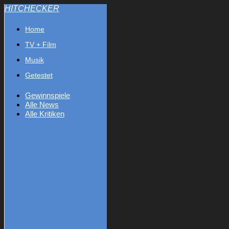
HITCHECKER
Home
TV + Film
Musik
Getestet
Gewinnspiele
Alle News
Alle Kritiken