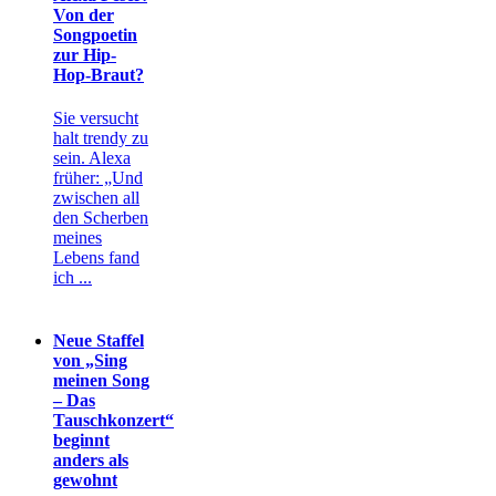
Von der
Songpoetin
zur Hip-
Hop-Braut?
Sie versucht
halt trendy zu
sein. Alexa
früher: „Und
zwischen all
den Scherben
meines
Lebens fand
ich ...
Neue Staffel
von „Sing
meinen Song
– Das
Tauschkonzert“
beginnt
anders als
gewohnt