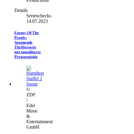
Productions
Details
Serienchecks
14.07.2023
Enemy Of The
People:
Spannende
Thrillerserie
mit unnahbarer
Protagonistin
©
ZDF
/
Edel
Music
&
Entertainment
GmbH