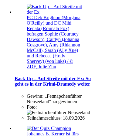
PC Deb Brighton (Morgana
O'Reilly) und DC Mihi
Renata (Roimata Fox)
befragen Sophie (Courtney
Dawson), Caitlyn (Johanna
Cosgrove), Amy (Rhiannon
McCall), Sarah (Ally Xue)
und Rebecca (Holly
Shervey) (von links) / ©
ZDF, Julie Zhu
Back Up – Auf Streife mit der Ex: So
geht es in der Krimi-Dramedy weiter
Gewinn:
„Fettnäpchenführer
Neuseeland“ zu gewinnen
Foto:
Teilnahmeschluss:
18.09.2026
Johannes B. Kerner ist fürs