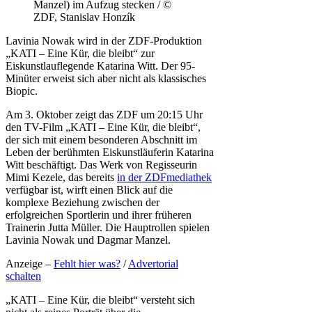
Manzel) im Aufzug stecken / ©
ZDF, Stanislav Honzík
Lavinia Nowak wird in der ZDF-Produktion
„KATI – Eine Kür, die bleibt“ zur
Eiskunstlauflegende Katarina Witt. Der 95-
Minüter erweist sich aber nicht als klassisches
Biopic.
Am 3. Oktober zeigt das ZDF um 20:15 Uhr
den TV-Film „KATI – Eine Kür, die bleibt“,
der sich mit einem besonderen Abschnitt im
Leben der berühmten Eiskunstläuferin Katarina
Witt beschäftigt. Das Werk von Regisseurin
Mimi Kezele, das bereits
in der ZDFmediathek
verfügbar ist, wirft einen Blick auf die
komplexe Beziehung zwischen der
erfolgreichen Sportlerin und ihrer früheren
Trainerin Jutta Müller. Die Hauptrollen spielen
Lavinia Nowak und Dagmar Manzel.
Anzeige –
Fehlt hier was?
/
Advertorial
schalten
„KATI – Eine Kür, die bleibt“ versteht sich