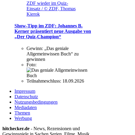
ZDF wieder im Quiz-
Einsatz / © ZDF, Thomas
Kierok
Show-Tipp im ZDF: Johannes B.
Kerner präsentiert neue Ausgabe von
„Der Quiz-Champion“
Gewinn:
„Das geniale
Allgemeinwissen Buch“ zu
gewinnen
Foto:
Teilnahmeschluss:
18.09.2026
Impressum
Datenschutz
Nutzungsbedingungen
Mediadaten
Themen
Werbung
hitchecker.de
- News, Rezensionen und
Gewinnspiele in Sachen Serien, Filme, Musik,