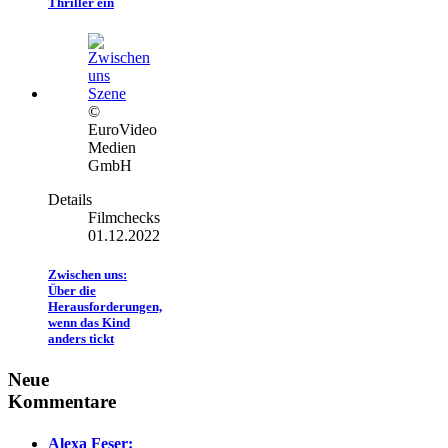
Thriller ein
©
EuroVideo
Medien
GmbH
Details
Filmchecks
01.12.2022
Zwischen uns:
Über die
Herausforderungen,
wenn das Kind
anders tickt
Neue
Kommentare
Alexa Feser: