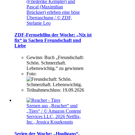
(Friederike Kempter) und
Pascal (Maximilian
Brückner) erleben eine böse
Überraschung / © ZDF,
Stefanie Leo
ZDF-Fernsehfilm der Woche: „Nix ist
fix“ in Sachen Freundschaft und
Liebe
Gewinn:
Buch „Freundschaft:
Schön. Schmerzhaft.
Lebenswichtig.“ zu gewinnen
Foto:
Teilnahmeschluss:
19.09.2026
Szenen aus „Reacher“ und
„Tires“ / © Amazon Content
Services LLC, 2026 Netflix,
Inc., Jessica Kourkounis
Serien der Woche: „Hooligans“,