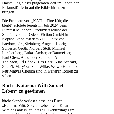
Darstellung dieser prägenden Zeit im Leben der
Eiskunstläuferin auf die Bildschirme zu
bringen.
Die Premiere von „KATI – Eine Kür, die
bleibt“ erfolgte bereits im Juli 2024 beim
Filmfest München. Produziert wurde der
Streifen von der Odeon Fiction GmbH in
Koproduktion mit dem ZDF. Felix von
Bredow, Jörg Steinberg, Angela Hobrig,
Sylvester Groth, Norbert Stöß, Michael
Lerchenberg, Lukas Amberger Baumeister,
Paul Cless, Alexander Schubert, Anna
Thalbach, Jiří Bábek, Tim Herz, Nina Schmid,
Zdeněk Maryška, Sina Wilke, Wowo Habdank,
Petr Matyáš Cibulka sind in weiteren Rollen zu
sehen.
Buch „Katarina Witt: So viel
Leben“ zu gewinnen
hitchecker.de verlost einmal das Buch
„Katarina Witt: So viel Leben“ von Katarina
Witt, das anlässlich ihres 50. Geburtstages im