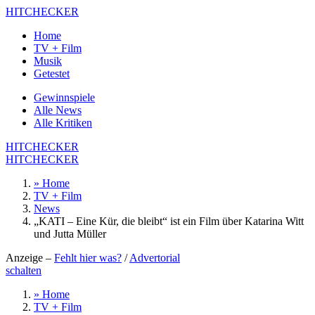
HITCHECKER
Home
TV + Film
Musik
Getestet
Gewinnspiele
Alle News
Alle Kritiken
HITCHECKER
HITCHECKER
» Home
TV + Film
News
„KATI – Eine Kür, die bleibt“ ist ein Film über Katarina Witt
und Jutta Müller
Anzeige –
Fehlt hier was?
/
Advertorial
schalten
» Home
TV + Film