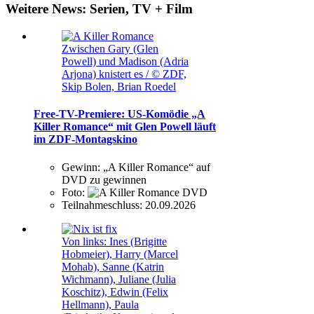
Weitere News: Serien, TV + Film
Zwischen Gary (Glen
Powell) und Madison (Adria
Arjona) knistert es / © ZDF,
Skip Bolen, Brian Roedel
Free-TV-Premiere: US-Komödie „A
Killer Romance“ mit Glen Powell läuft
im ZDF-Montagskino
Gewinn:
„A Killer Romance“ auf
DVD zu gewinnen
Foto:
Teilnahmeschluss:
20.09.2026
Von links: Ines (Brigitte
Hobmeier), Harry (Marcel
Mohab), Sanne (Katrin
Wichmann), Juliane (Julia
Koschitz), Edwin (Felix
Hellmann), Paula