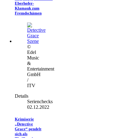
Eberhofer-
Klamauk zum
Fremdschämen
©
Edel
Music
&
Entertainment
GmbH
/
ITV
Details
Serienchecks
02.12.2022
Krimiserie
„Detective
Grace“ pendelt
sich als