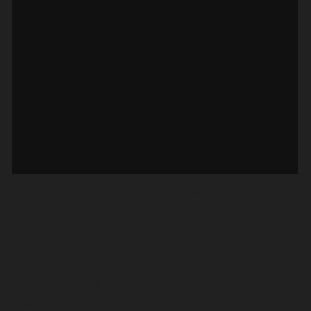
Quelle:
YouTube / Prime Video DE
Worum geht's in Staffel 2?
Diesmal verfolgt Jack Ryan eine illegale
Waffenlieferung in den Dschungel von Venezuela.