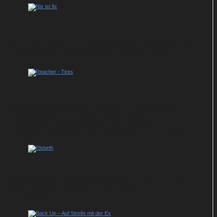
ZDF-Fernsehfilm der Woche: „Nix ist fix“
in Sachen Freundschaft und Liebe
Serien der Woche: „Sheriff Country“,
„Reacher“, „Tires“, „Zatima“,
„Doppelhaushälfte“ und weitere Tipps
Sky serviert Staffel 3 des US-Krimihits
„Elsbeth“