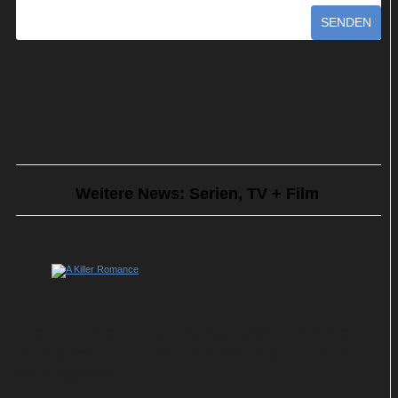
SENDEN
Weitere News: Serien, TV + Film
Free-TV-Premiere: US-Komödie „A Killer
Romance“ mit Glen Powell läuft im ZDF-
Montagskino