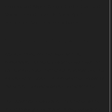
Krasinski und Allyson Seeger. Carlton Cuse und
Graham Roland haben die "Jack Ryan"-
Romanreihe fürs Fernsehen adaptiert.
Staffel 1 auf DVD zu gewinnen
Wer kein Prime-Abo hat, kann sich die
Auftaktstaffel der Serie inzwischen auch auf DVD
ins Heimkino holen. hitchecker.de verlost eine Box
mit allen acht Folgen. Um mitzumachen, müsst ihr
das untere Formular ausfüllen und abschicken.
Den gesuchten Gewinnspiel-Code haben wir bei
den Verlinkungen zu diesem Beitrag auf unseren