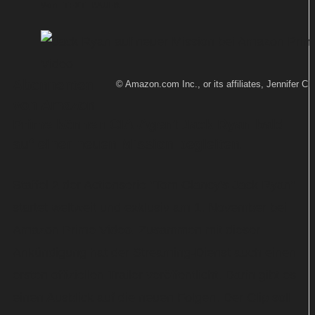
Von
TEXT-BAUER
Abonnenten
© Amazon.com Inc., or its affiliates, Jennifer Cl
von Amazon
Prime können CIA-Agent Jack Ryan bald
auf einer neuen Mission begleiten.
Staffel 2 der Actionserie "Tom Clancy's Jack Ryan"
startet weltweit und exklusiv am 1. November bei
Amazon Prime Video. Zusammen mit dieser
Ankündigung hat der Streaming-Dienst auch einen
ersten offiziellen Trailer veröffentlicht. Darin gibt es
einen Ausblick auf die neuen Folgen. Der Clip soll