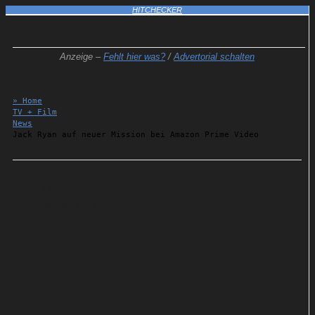
HITCHECKER
Anzeige –
Fehlt hier was?
/
Advertorial schalten
» Home
TV + Film
News
Jack Ryan auf neuer Mission bei Amazon Prime Video
Details
06.09.2019
Jack Ryan auf neuer Mission
bei Amazon Prime Video