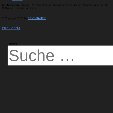
hitchecker.de
- News, Rezensionen und Gewinnspiele in Sachen Serien, Filme, Musik,
Software, Technik und mehr
© Copyright 2025 by
TEXT-BAUER
[NACH OBEN]
Suchen