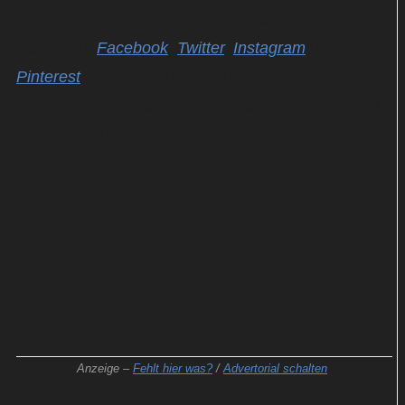
Social-Media-Profilen versteckt. Folgt uns am
besten auf
Facebook
,
Twitter
,
Instagram
und
Pinterest
, damit ihr auch in Zukunft kein
Gewinnspiel verpasst! Teilnahmeschluss ist der 13.
Oktober 2019.
Das Gewinnspiel ist beendet. Gewonnen hat
Björn R. aus Trier.
Anzeige –
Fehlt hier was?
/
Advertorial schalten