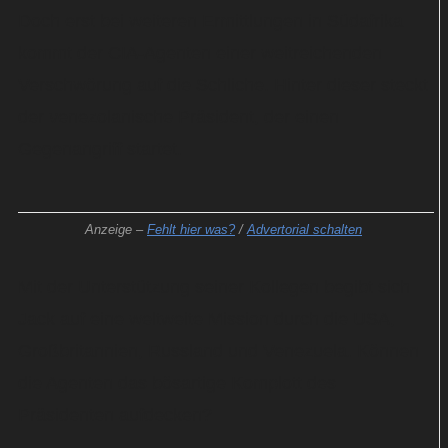
Doch erst bei weiteren Ermittlungen in Südafrika
kommt der CIA-Agenten einer weitreichenden
Verschwörung auf die Schliche. Hinter dieser steckt
der venezolanische Präsident, der einen
Gegenangriff startet.
Anzeige –
Fehlt hier was?
/
Advertorial schalten
Mit der Unterstützung seiner Kollegen begibt sich
Jack auf eine weltweite Mission durch die USA,
Großbritannien, Russland und Venezuela. Können
die Agenten das bösartige Komplott des
Präsidenten aufdecken?