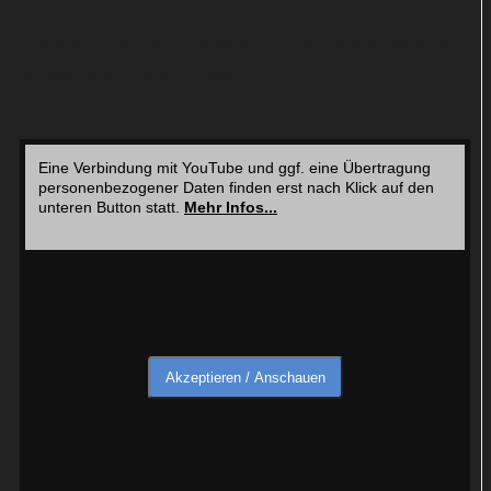
auch während des NFL Season Openers beim US-
Network NBC gezeigt werden. Viel Aufmerksamkeit
ist der Serie damit gewiss.
Eine Verbindung mit YouTube und ggf. eine Übertragung
personenbezogener Daten finden erst nach Klick auf den
unteren Button statt.
Mehr Infos...