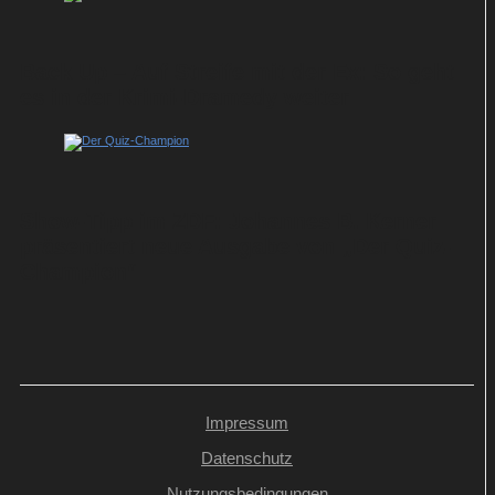
Back Up – Auf Streife mit der Ex: So geht
es in der Krimi-Dramedy weiter
Show-Tipp im ZDF: Johannes B. Kerner
präsentiert neue Ausgabe von „Der Quiz-
Champion“
Impressum
Datenschutz
Nutzungsbedingungen