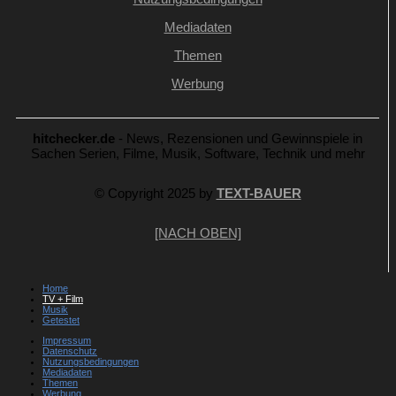
Mediadaten
Themen
Werbung
hitchecker.de
- News, Rezensionen und Gewinnspiele in
Sachen Serien, Filme, Musik, Software, Technik und mehr
© Copyright 2025 by
TEXT-BAUER
[NACH OBEN]
Home
TV + Film
Musik
Getestet
Impressum
Datenschutz
Nutzungsbedingungen
Mediadaten
Themen
Werbung