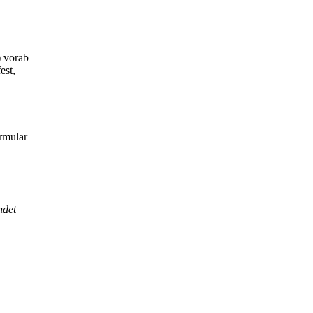
) vorab
est,
rmular
ndet