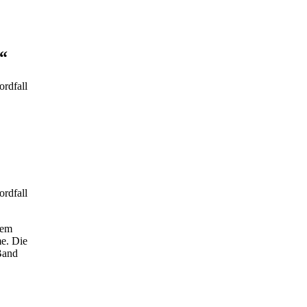
s“
ordfall
ordfall
Dem
me. Die
Band