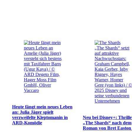
„The Shards“ setzt
Amelie (Julia Jäger)
auf attraktive
versteht sich bestens
Nachwuchsstars:
mit Taxifahrer Barış
Graham Campbell,
(Ugur Kaya) / ©
Kaia Gerber, Igby
ARD Degeto Film,
Rigney, Hayes
Hager Moss Film
Warner, Homer
GmbH, Oliver
Gere (von links) / 
Vaccaro
2025 Disney und
seine verbundenen
Unternehmen
Heute fängt mein neues Leben
an: Julia Jäger spielt
verzweifelte Kleptomanin in
Neu bei Disney+: Thrille
ARD-Komödie
„The Shards“ nach dem
Roman von Bret Easton 