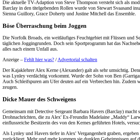
Die aktuelle TV-Adaption von Steve Thompson versteht sich als moder
Barclay in den titelgebenden Rollen wurde von Stewart Svaasand insz
Sienna Guillory, Grace Doherty und Justine Mitchell das Ensemble.
Böse Überraschung beim Joggen
Die Norfolk Broads, ein weitläufiges Feuchtgebiet mit Flüssen und See
täglichen Joggingrunden. Doch sein Sportprogramm hat das Nachsehen,
alles nach einem Unfall aus.
Anzeige –
Fehlt hier was?
/
Advertorial schalten
Der Kajaklehrer Alex Kerne (Alexander) galt als sehr umsichtig. Den
was Lynley verdächtig vorkommt. Wurde der Sohn von Ben (Garrigan)
Auch Schleifspuren am Ufer deuten auf ein Verbrechen hin. Zudem w
zeugen.
Dicke Mauer des Schweigens
Gemeinsam mit Detective Sergeant Barbara Havers (Barclay) macht si
Drohnachrichten, die zu Alex' Ex-Freundin Madelaine „Maddy“ Larw
einflussreiche Besitzerin des von den Kernes geführten Hotels, versuc
Als Lynley und Havers tiefer in Alex' Vergangenheit graben, ergeben 
zurückliegt. Mehr und mehr kommen sie dunklen Geheimnissen auf die