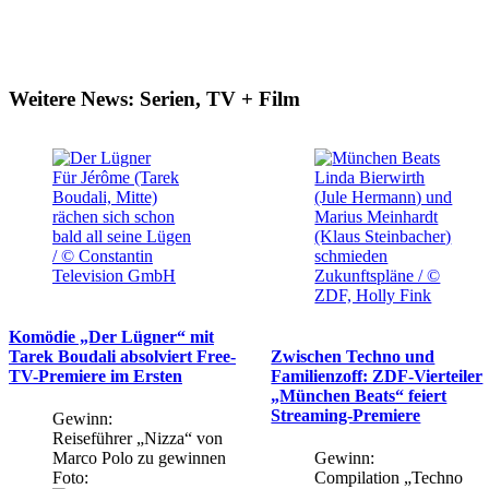
Weitere News: Serien, TV + Film
Für Jérôme (Tarek
Linda Bierwirth
Boudali, Mitte)
(Jule Hermann) und
rächen sich schon
Marius Meinhardt
bald all seine Lügen
(Klaus Steinbacher)
/ © Constantin
schmieden
Television GmbH
Zukunftspläne / ©
ZDF, Holly Fink
Komödie „Der Lügner“ mit
Tarek Boudali absolviert Free-
Zwischen Techno und
TV-Premiere im Ersten
Familienzoff: ZDF-Vierteiler
„München Beats“ feiert
Streaming-Premiere
Gewinn:
Reiseführer „Nizza“ von
Marco Polo zu gewinnen
Gewinn:
Foto:
Compilation „Techno