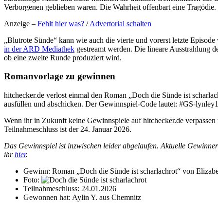
Verborgenen geblieben waren. Die Wahrheit offenbart eine Tragödie.
Anzeige –
Fehlt hier was?
/
Advertorial schalten
„Blutrote Sünde“ kann wie auch die vierte und vorerst letzte Episode
in der ARD Mediathek
gestreamt werden. Die lineare Ausstrahlung des 
ob eine zweite Runde produziert wird.
Romanvorlage zu gewinnen
hitchecker.de verlost einmal den Roman „Doch die Sünde ist scharla
ausfüllen und abschicken. Der Gewinnspiel-Code lautet: #GS-lynley
Wenn ihr in Zukunft keine Gewinnspiele auf hitchecker.de verpassen 
Teilnahmeschluss ist der 24. Januar 2026.
Das Gewinnspiel ist inzwischen leider abgelaufen. Aktuelle Gewinne
ihr
hier
.
Gewinn:
Roman „Doch die Sünde ist scharlachrot“ von Elizab
Foto:
Teilnahmeschluss:
24.01.2026
Gewonnen hat:
Aylin Y. aus Chemnitz