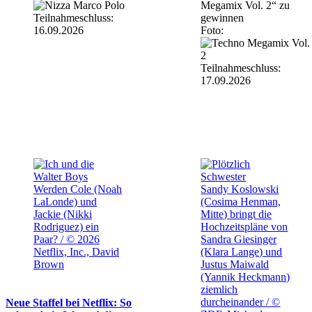
Megamix Vol. 2“ zu
Teilnahmeschluss:
gewinnen
16.09.2026
Foto:
Teilnahmeschluss:
17.09.2026
Werden Cole (Noah
Sandy Koslowski
LaLonde) und
(Cosima Henman,
Jackie (Nikki
Mitte) bringt die
Rodriguez) ein
Hochzeitspläne von
Paar? / © 2026
Sandra Giesinger
Netflix, Inc., David
(Klara Lange) und
Brown
Justus Maiwald
(Yannik Heckmann)
ziemlich
durcheinander / ©
Neue Staffel bei Netflix: So