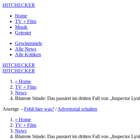
HITCHECKER
Home
TV + Film
Musik
Getestet
Gewinnspiele
Alle News
Alle Kritiken
HITCHECKER
HITCHECKER
» Home
TV + Film
News
Blutrote Sünde: Das passiert im dritten Fall von „Inspector Ly
Anzeige –
Fehlt hier was?
/
Advertorial schalten
» Home
TV + Film
News
Blutrote Sünde: Das passiert im dritten Fall von „Inspector Ly