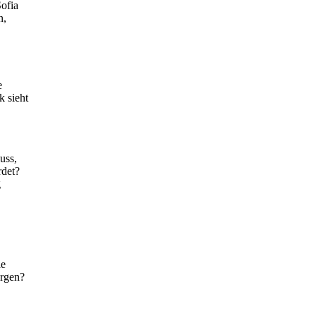
ofia
n,
e
k sieht
uss,
rdet?
g
ie
ergen?