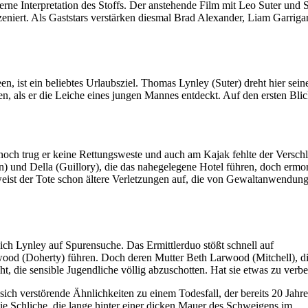
ne Interpretation des Stoffs. Der anstehende Film mit Leo Suter und S
eniert. Als Gaststars verstärken diesmal Brad Alexander, Liam Garriga
n, ist ein beliebtes Urlaubsziel. Thomas Lynley (Suter) dreht hier sein
 als er die Leiche eines jungen Mannes entdeckt. Auf den ersten Blic
noch trug er keine Rettungsweste und auch am Kajak fehlte der Verschl
 und Della (Guillory), die das nahegelegene Hotel führen, doch ermo
eist der Tote schon ältere Verletzungen auf, die von Gewaltanwendun
ch Lynley auf Spurensuche. Das Ermittlerduo stößt schnell auf
ood (Doherty) führen. Doch deren Mutter Beth Larwood (Mitchell), d
ht, die sensible Jugendliche völlig abzuschotten. Hat sie etwas zu verb
sich verstörende Ähnlichkeiten zu einem Todesfall, der bereits 20 Jahre
 Schliche, die lange hinter einer dicken Mauer des Schweigens im