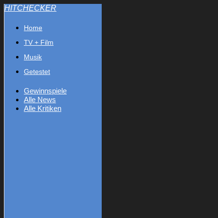
HITCHECKER
Home
TV + Film
Musik
Getestet
Gewinnspiele
Alle News
Alle Kritiken