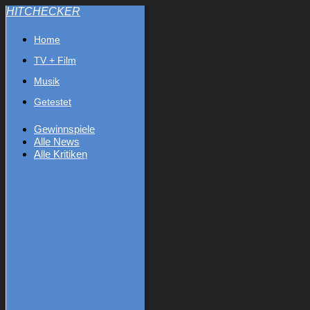
HITCHECKER
Home
TV + Film
Musik
Getestet
Gewinnspiele
Alle News
Alle Kritiken