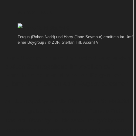
Von
TEXT-BAUER
Fergus (Rohan Nedd) und Harry (Jane Seymour) ermitteln im Umfel
einer Boygroup / © ZDF, Steffan Hill, AcornTV
Jane Seymour mischt ab sofort wieder den
späten Sonntagabend im Zweiten auf:
Krimifans können alle neuen Folgen von
„Harry Wild“ schon ab 9. August streamen.
Am 11. August gehen die Olympischen Spiele 2024
mit einer großen Abschlussfeier in Paris zu Ende.
Das ZDF überträgt live bis 23:45 Uhr, gefolgt von
kompakten Nachrichten in Form einer Ausgabe von