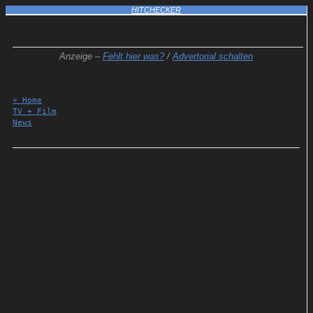
HITCHECKER
Anzeige –
Fehlt hier was?
/
Advertorial schalten
» Home
TV + Film
News
Details
08.08.2024
„Harry Wild – Mörderjagd in
Dublin“ meldet sich mit
Staffel 3 im ZDF zurück