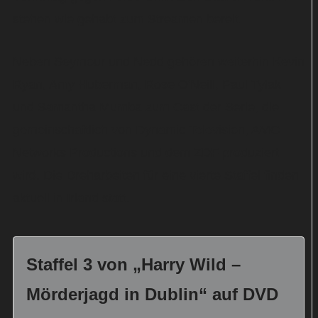
stehen wie gehabt zum Streamen bereit.
Neben Seymour und Nedd gehören weiterhin Kevin
Ryan, Amy Huberman, Rose O'Neill, Paul Tylak
und Samantha Mumba zum Cast der Serie, die
gemeinschaftlich von Dynamic Television, AMC
Networks Productions und dem ZDF produziert
wird. Die Dreharbeiten für eine vierte Staffel finden
aktuell in Irland statt.
Staffel 3 von „Harry Wild –
Mörderjagd in Dublin“ auf DVD