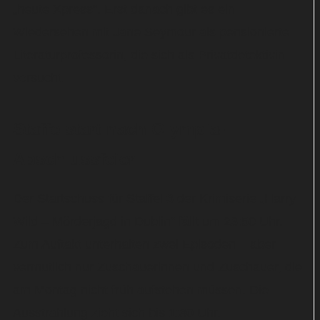
„heute Xpress“. Erst danach gibt es ein
Wiedersehen mit Jane Seymour als pensionierte
Literaturprofessorin, die sich als Privatdetektivin
versucht.
Staffelstart nach Olympia-
Abschlussfeier
Der Startschuss für Staffel 3 der Krimiserie „Harry
Wild – Mörderjagd in Dublin“ fällt um 23:50 Uhr.
Zum Auftakt unterhalten zwei Episoden – aber
vermutlich nur Zuschauerinnen und Zuschauer, die
am Montag nicht früh aufstehen müssen. Die
Ausstrahlung zieht sich bis 1:30 Uhr.