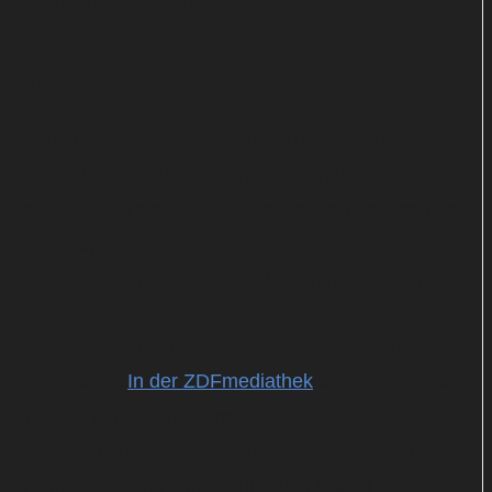
Freundin aufgetischt.
Vierte Runde wird schon gedreht
Ohne Olympia im Vorprogramm darf Harry Wild am
18. und 25. August immerhin schon um 22:15 Uhr
ran. Auch an diesen Sonntagabenden serviert das
ZDF Doppelfolgen, die dann immerhin nur bis um
kurz vor Mitternacht an die Bildschirme fesseln.
Die bessere Alternative für alle, die lieber früh ins
Bett wollen:
In der ZDFmediathek
sind alle sechs
neuen Folgen von „Harry Wild“ bereits ab 9. August
verfügbar. Zur Veröffentlichung kommt es am
Vormittag gegen 10:00 Uhr. Auch Staffel 1 und 2