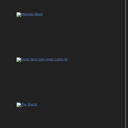
absolviert Free-TV-Premiere im Ersten
Zwischen Techno und Familienzoff: ZDF-
Vierteiler „München Beats“ feiert
Streaming-Premiere
Heute fängt mein neues Leben an: Julia
Jäger spielt verzweifelte Kleptomanin in
ARD-Komödie
Neu bei Disney+: Thrillerserie „The