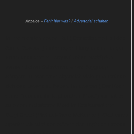
Anzeige –
Fehlt hier was?
/
Advertorial schalten
In ihrem ersten neuen Fall („Der seltsame Fall des
Jamie Dawson“) hinterfragen Harry und ihr junger
Ermittlungspartner Fergus (Rohan Nedd) den
vermeintlichen Selbstmord eines Boygroup-
Sängers. Dieser hatte eigentlich viele gute Gründe,
sich des Lebens zu freuen. Im zweiten („Der Koch,
seine Freundin, ihr Kopf und ein Mord“) kommt es
zu einem makaberen Mord im Restaurant von
Daryl Creed (Michael-David McKernan): Statt eines
Spanferkels wird den Gästen der Kopf von Creeds