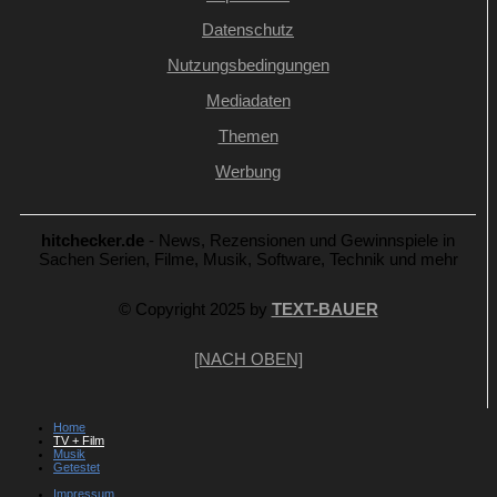
Datenschutz
Nutzungsbedingungen
Mediadaten
Themen
Werbung
hitchecker.de
- News, Rezensionen und Gewinnspiele in
Sachen Serien, Filme, Musik, Software, Technik und mehr
© Copyright 2025 by
TEXT-BAUER
[NACH OBEN]
Home
TV + Film
Musik
Getestet
Impressum