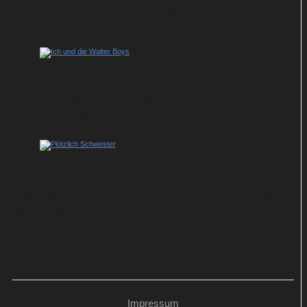
Shards“ nach dem Roman von Bret Easton
Ellis
Neue Staffel bei Netflix: So geht es bei
„Ich und die Walter Boys“ weiter
Plötzlich Schwester: Neue ZDF-Komödie
um turbulenten Familien-Clash
Impressum