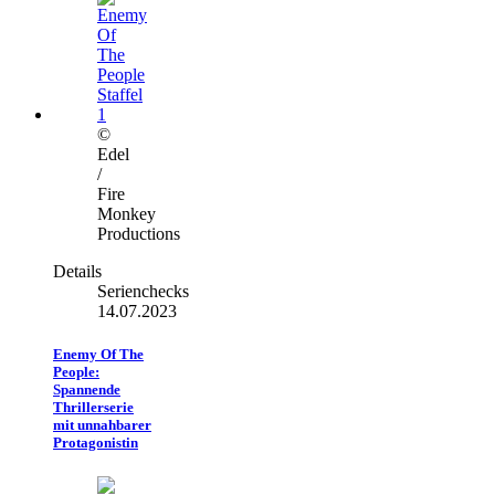
©
Edel
/
Fire
Monkey
Productions
Details
Serienchecks
14.07.2023
Enemy Of The
People:
Spannende
Thrillerserie
mit unnahbarer
Protagonistin