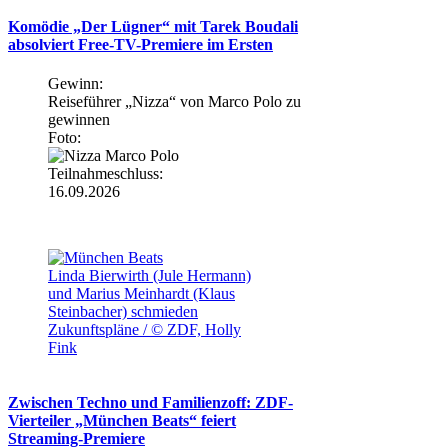
Komödie „Der Lügner“ mit Tarek Boudali
absolviert Free-TV-Premiere im Ersten
Gewinn:
Reiseführer „Nizza“ von Marco Polo zu
gewinnen
Foto:
Teilnahmeschluss:
16.09.2026
Linda Bierwirth (Jule Hermann)
und Marius Meinhardt (Klaus
Steinbacher) schmieden
Zukunftspläne / © ZDF, Holly
Fink
Zwischen Techno und Familienzoff: ZDF-
Vierteiler „München Beats“ feiert
Streaming-Premiere