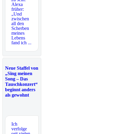
Alexa
früher:
„Und
zwischen
all den
Scherben
meines
Lebens
fand ich ...
Neue Staffel von
„Sing meinen
Song – Das
Tauschkonzert“
beginnt anders
als gewohnt
Ich
verfolge
seit vielen