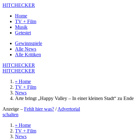
HITCHECKER
Home
TV + Film
Musik
Getestet
Gewinnspiele
Alle News
Alle Kritiken
HITCHECKER
HITCHECKER
» Home
TV + Film
News
Arte bringt „Happy Valley – In einer kleinen Stadt“ zu Ende
Anzeige –
Fehlt hier was?
/
Advertorial
schalten
» Home
TV + Film
News