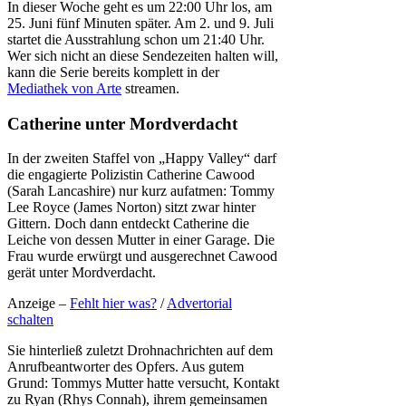
In dieser Woche geht es um 22:00 Uhr los, am
25. Juni fünf Minuten später. Am 2. und 9. Juli
startet die Ausstrahlung schon um 21:40 Uhr.
Wer sich nicht an diese Sendezeiten halten will,
kann die Serie bereits komplett in der
Mediathek von Arte
streamen.
Catherine unter Mordverdacht
In der zweiten Staffel von „Happy Valley“ darf
die engagierte Polizistin Catherine Cawood
(Sarah Lancashire) nur kurz aufatmen: Tommy
Lee Royce (James Norton) sitzt zwar hinter
Gittern. Doch dann entdeckt Catherine die
Leiche von dessen Mutter in einer Garage. Die
Frau wurde erwürgt und ausgerechnet Cawood
gerät unter Mordverdacht.
Anzeige –
Fehlt hier was?
/
Advertorial
schalten
Sie hinterließ zuletzt Drohnachrichten auf dem
Anrufbeantworter des Opfers. Aus gutem
Grund: Tommys Mutter hatte versucht, Kontakt
zu Ryan (Rhys Connah), ihrem gemeinsamen