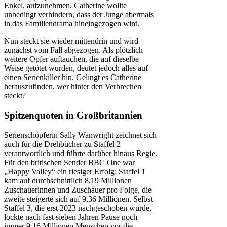
Enkel, aufzunehmen. Catherine wollte
unbedingt verhindern, dass der Junge abermals
in das Familiendrama hineingezogen wird.
Nun steckt sie wieder mittendrin und wird
zunächst vom Fall abgezogen. Als plötzlich
weitere Opfer auftauchen, die auf dieselbe
Weise getötet wurden, deutet jedoch alles auf
einen Serienkiller hin. Gelingt es Catherine
herauszufinden, wer hinter den Verbrechen
steckt?
Spitzenquoten in Großbritannien
Serienschöpferin Sally Wanwright zeichnet sich
auch für die Drehbücher zu Staffel 2
verantwortlich und führte darüber hinaus Regie.
Für den britischen Sender BBC One war
„Happy Valley“ ein riesiger Erfolg: Staffel 1
kam auf durchschnittlich 8,19 Millionen
Zuschauerinnen und Zuschauer pro Folge, die
zweite steigerte sich auf 9,36 Millionen. Selbst
Staffel 3, die erst 2023 nachgeschoben wurde,
lockte nach fast sieben Jahren Pause noch
immer 9,16 Millionen Menschen vor die