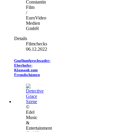
Constantin
Film
/
EuroVideo
Medien
GmbH
Details
Filmchecks
06.12.2022
Guglhupfgeschwader:
Eberhofer-
Klamauk zum
Fremdschämen
©
Edel
Music
&
Entertainment