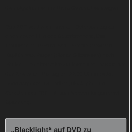
die notgedrungen ins Mafia-Geschäft einsteigen.
Das ZDF setzt wie immer am Ostersonntag auf
einen neuen Film des Dauerbrenners „Das
Traumschiff“. Diesmal schippert die Crew von
Kapitän Max Parger (Florian Silbereisen) nach
Phuket. Eine Alternative zur kitschigen TV-Kost hat
das Zweite am Montag um 22:00 Uhr in petto:
Dann sorgt der US-Thriller „Blacklight – Im
Schatten des FBI“ mit Liam Neeson für ganz viel
Spannung.
„Blacklight“ auf DVD zu