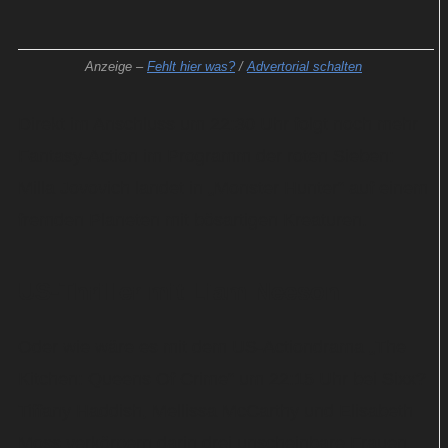
Anzeige –
Fehlt hier was?
/
Advertorial schalten
Direkt im Anschluss um 22:30 Uhr folgt noch mehr
Fantasy-Action im Programm der roten Sieben:
Milla Jovovich landet in „Monster Hunter“ auf einem
fremden Planeten mit bösartigen Kreaturen.
US-Thriller mit Liam Neeson
Oder wie wäre es mit dem US-Actiondrama „The
Kitchen: Queens Of Crime“ um 22:15 Uhr bei Sixx?
Tiffany Haddish, Mellissa McCarthy und Elisabeth
Moss verkörpern darin drei unscheinbare Frauen,