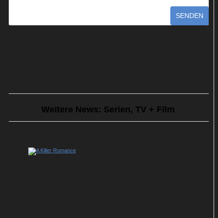
SENDEN
Weitere News: Serien, TV + Film
Free-TV-Premiere: US-Komödie „A Killer
Romance“ mit Glen Powell läuft im ZDF-
Montagskino