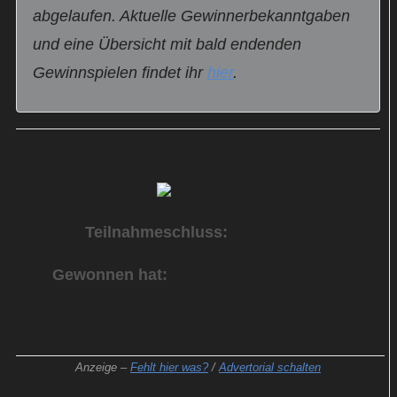
abgelaufen. Aktuelle Gewinnerbekanntgaben
und eine Übersicht mit bald endenden
Gewinnspielen findet ihr
hier
.
„Blacklight“ auf DVD zu gewinnen
Teilnahmeschluss:
04.06.2024
Gewonnen hat:
Kathrin Z. aus Hannover
Anzeige –
Fehlt hier was?
/
Advertorial schalten