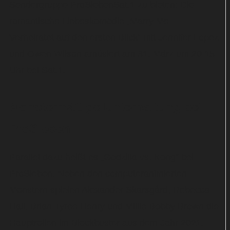
Sendergruppe ProSiebenSat.1 zu bieten: Die
romantische Liebeskomödie „Marry Me –
Verheiratet auf den ersten Blick“ mit Jennifer Lopez
und Owen Wilson amüsiert am 31. März um 20:15
Uhr bei Sat.1.
Monstermäßige Unterhaltung bei
ProSieben
Parallel dazu heißt es „Godzilla vs. Kong“ bei
ProSieben. Neben den computeranimierten
Monstern spielen Alexander Skarsgård, Rebecca
Hall, Brian Tyree Henry und Millie Bobby Brown die
Hauptrollen im Blockbuster aus dem Jahr 2021.