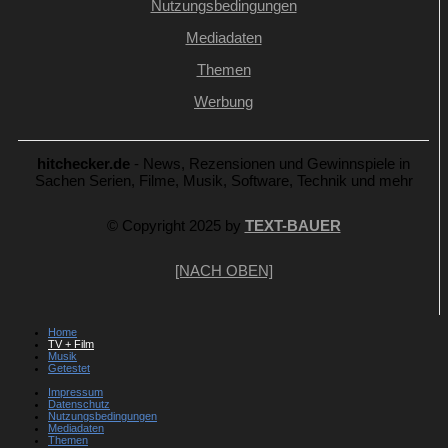
Nutzungsbedingungen
Mediadaten
Themen
Werbung
hitchecker.de
- News, Rezensionen und Gewinnspiele in
Sachen Serien, Filme, Musik, Software, Technik und mehr
© Copyright 2025 by
TEXT-BAUER
[NACH OBEN]
Home
TV + Film
Musik
Getestet
Impressum
Datenschutz
Nutzungsbedingungen
Mediadaten
Themen