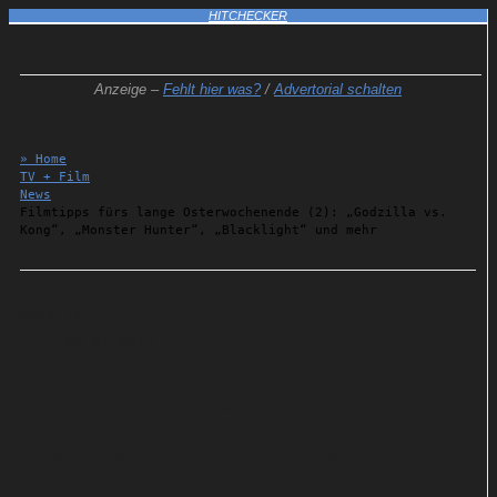
HITCHECKER
Anzeige –
Fehlt hier was?
/
Advertorial schalten
» Home
TV + Film
News
Filmtipps fürs lange Osterwochenende (2): „Godzilla vs.
Kong“, „Monster Hunter“, „Blacklight“ und mehr
Details
29.03.2024
Filmtipps fürs lange
Osterwochenende (2):