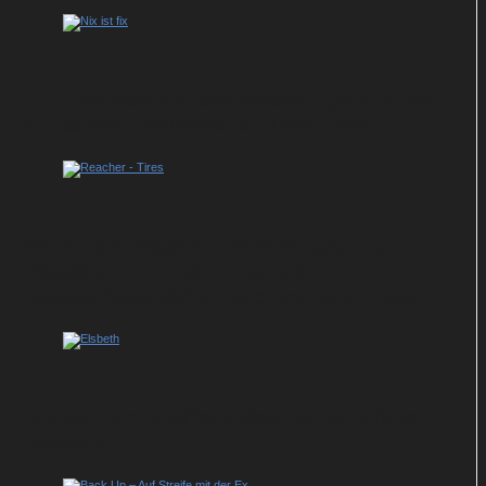
ZDF-Fernsehfilm der Woche: „Nix ist fix“
in Sachen Freundschaft und Liebe
Serien der Woche: „Sheriff Country“,
„Reacher“, „Tires“, „Zatima“,
„Doppelhaushälfte“ und weitere Tipps
Sky serviert Staffel 3 des US-Krimihits
„Elsbeth“