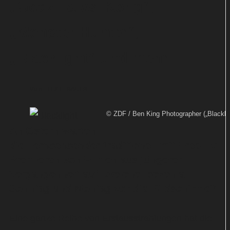
„Godzilla vs. Kong“,
„Monster Hunter“,
„Blacklight“ und mehr
Von
TEXT-BAUER
© ZDF / Ben King Photographer („Blacklig
An Ostern warten
die Fernsehsender traditionell mit Free-TV-
Premieren von Filmen aus jüngerer
Vergangenheit auf. Welche locken am
Sonntag und Montag vor die Bildschirme?
Eine ganze Reihe von Erstausstrahlungen hat die