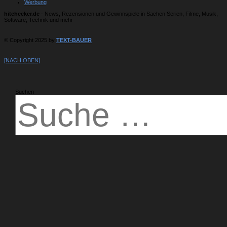
Werbung
hitchecker.de
- News, Rezensionen und Gewinnspiele in Sachen Serien, Filme, Musik,
Software, Technik und mehr
© Copyright 2025 by
TEXT-BAUER
[NACH OBEN]
Suchen