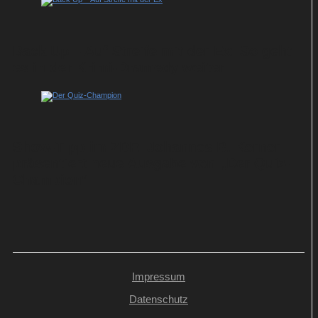
Back Up – Auf Streife mit der Ex: So geht
es in der Krimi-Dramedy weiter
Show-Tipp im ZDF: Johannes B. Kerner
präsentiert neue Ausgabe von „Der Quiz-
Champion“
Impressum
Datenschutz