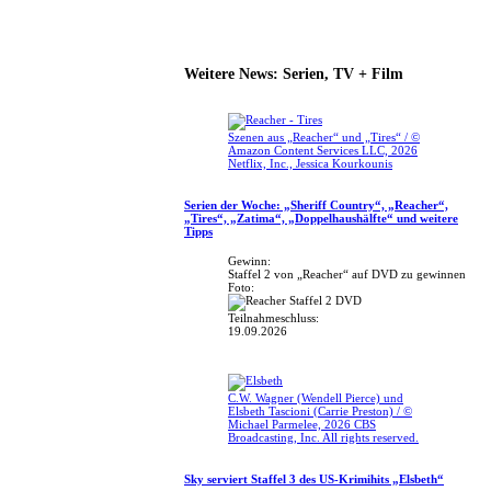
Weitere News: Serien, TV + Film
Szenen aus „Reacher“ und „Tires“ / ©
Amazon Content Services LLC, 2026
Netflix, Inc., Jessica Kourkounis
Serien der Woche: „Sheriff Country“, „Reacher“,
„Tires“, „Zatima“, „Doppelhaushälfte“ und weitere
Tipps
Gewinn:
Staffel 2 von „Reacher“ auf DVD zu gewinnen
Foto:
Teilnahmeschluss:
19.09.2026
C.W. Wagner (Wendell Pierce) und
Elsbeth Tascioni (Carrie Preston) / ©
Michael Parmelee, 2026 CBS
Broadcasting, Inc. All rights reserved.
Sky serviert Staffel 3 des US-Krimihits „Elsbeth“