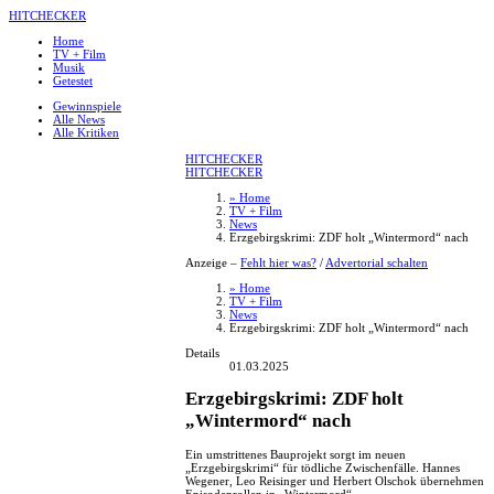
HITCHECKER
Home
TV + Film
Musik
Getestet
Gewinnspiele
Alle News
Alle Kritiken
HITCHECKER
HITCHECKER
» Home
TV + Film
News
Erzgebirgskrimi: ZDF holt „Wintermord“ nach
Anzeige –
Fehlt hier was?
/
Advertorial schalten
» Home
TV + Film
News
Erzgebirgskrimi: ZDF holt „Wintermord“ nach
Details
01.03.2025
Erzgebirgskrimi: ZDF holt
„Wintermord“ nach
Ein umstrittenes Bauprojekt sorgt im neuen
„Erzgebirgskrimi“ für tödliche Zwischenfälle. Hannes
Wegener, Leo Reisinger und Herbert Olschok übernehmen