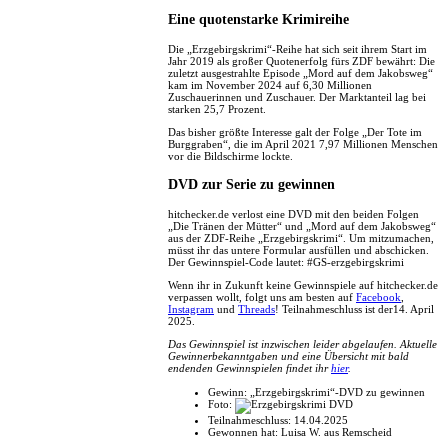
Eine quotenstarke Krimireihe
Die „Erzgebirgskrimi“-Reihe hat sich seit ihrem Start im
Jahr 2019 als großer Quotenerfolg fürs ZDF bewährt: Die
zuletzt ausgestrahlte Episode „Mord auf dem Jakobsweg“
kam im November 2024 auf 6,30 Millionen
Zuschauerinnen und Zuschauer. Der Marktanteil lag bei
starken 25,7 Prozent.
Das bisher größte Interesse galt der Folge „Der Tote im
Burggraben“, die im April 2021 7,97 Millionen Menschen
vor die Bildschirme lockte.
DVD zur Serie zu gewinnen
hitchecker.de verlost eine DVD mit den beiden Folgen
„Die Tränen der Mütter“ und „Mord auf dem Jakobsweg“
aus der ZDF-Reihe „Erzgebirgskrimi“. Um mitzumachen,
müsst ihr das untere Formular ausfüllen und abschicken.
Der Gewinnspiel-Code lautet: #GS-erzgebirgskrimi
Wenn ihr in Zukunft keine Gewinnspiele auf hitchecker.de
verpassen wollt, folgt uns am besten auf
Facebook
,
Instagram
und
Threads
! Teilnahmeschluss ist der14. April
2025.
Das Gewinnspiel ist inzwischen leider abgelaufen. Aktuelle
Gewinnerbekanntgaben und eine Übersicht mit bald
endenden Gewinnspielen findet ihr
hier
.
Gewinn:
„Erzgebirgskrimi“-DVD zu gewinnen
Foto:
Teilnahmeschluss:
14.04.2025
Gewonnen hat:
Luisa W. aus Remscheid