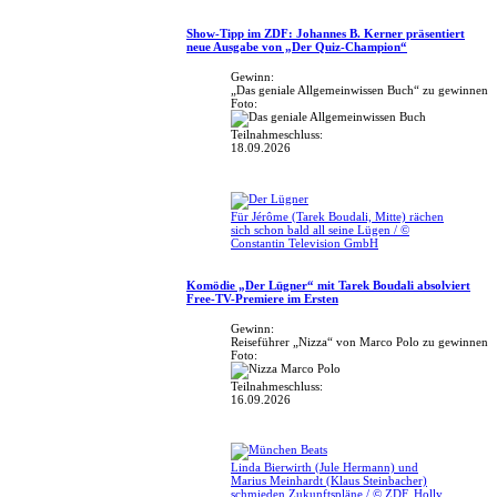
Show-Tipp im ZDF: Johannes B. Kerner präsentiert
neue Ausgabe von „Der Quiz-Champion“
Gewinn:
„Das geniale Allgemeinwissen Buch“ zu gewinnen
Foto:
Teilnahmeschluss:
18.09.2026
Für Jérôme (Tarek Boudali, Mitte) rächen
sich schon bald all seine Lügen / ©
Constantin Television GmbH
Komödie „Der Lügner“ mit Tarek Boudali absolviert
Free-TV-Premiere im Ersten
Gewinn:
Reiseführer „Nizza“ von Marco Polo zu gewinnen
Foto:
Teilnahmeschluss:
16.09.2026
Linda Bierwirth (Jule Hermann) und
Marius Meinhardt (Klaus Steinbacher)
schmieden Zukunftspläne / © ZDF, Holly