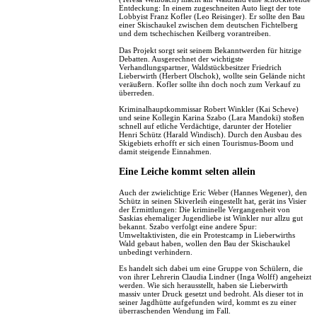
Entdeckung: In einem zugeschneiten Auto liegt der tote
Lobbyist Franz Kofler (Leo Reisinger). Er sollte den Bau
einer Skischaukel zwischen dem deutschen Fichtelberg
und dem tschechischen Keilberg vorantreiben.
Das Projekt sorgt seit seinem Bekanntwerden für hitzige
Debatten. Ausgerechnet der wichtigste
Verhandlungspartner, Waldstückbesitzer Friedrich
Lieberwirth (Herbert Olschok), wollte sein Gelände nicht
veräußern. Kofler sollte ihn doch noch zum Verkauf zu
überreden.
Kriminalhauptkommissar Robert Winkler (Kai Scheve)
und seine Kollegin Karina Szabo (Lara Mandoki) stoßen
schnell auf etliche Verdächtige, darunter der Hotelier
Henri Schütz (Harald Windisch). Durch den Ausbau des
Skigebiets erhofft er sich einen Tourismus-Boom und
damit steigende Einnahmen.
Eine Leiche kommt selten allein
Auch der zwielichtige Eric Weber (Hannes Wegener), den
Schütz in seinen Skiverleih eingestellt hat, gerät ins Visier
der Ermittlungen: Die kriminelle Vergangenheit von
Saskias ehemaliger Jugendliebe ist Winkler nur allzu gut
bekannt. Szabo verfolgt eine andere Spur:
Umweltaktivisten, die ein Protestcamp in Lieberwirths
Wald gebaut haben, wollen den Bau der Skischaukel
unbedingt verhindern.
Es handelt sich dabei um eine Gruppe von Schülern, die
von ihrer Lehrerin Claudia Lindner (Inga Wolff) angeheizt
werden. Wie sich herausstellt, haben sie Lieberwirth
massiv unter Druck gesetzt und bedroht. Als dieser tot in
seiner Jagdhütte aufgefunden wird, kommt es zu einer
überraschenden Wendung im Fall.