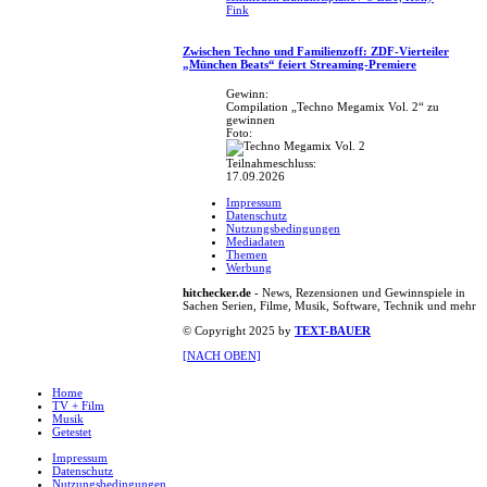
Fink
Zwischen Techno und Familienzoff: ZDF-Vierteiler
„München Beats“ feiert Streaming-Premiere
Gewinn:
Compilation „Techno Megamix Vol. 2“ zu
gewinnen
Foto:
Teilnahmeschluss:
17.09.2026
Impressum
Datenschutz
Nutzungsbedingungen
Mediadaten
Themen
Werbung
hitchecker.de
- News, Rezensionen und Gewinnspiele in
Sachen Serien, Filme, Musik, Software, Technik und mehr
© Copyright 2025 by
TEXT-BAUER
[NACH OBEN]
Home
TV + Film
Musik
Getestet
Impressum
Datenschutz
Nutzungsbedingungen