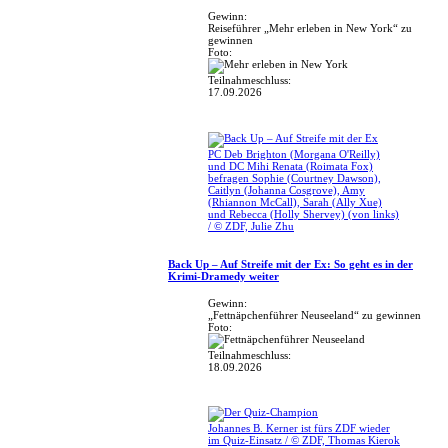
Gewinn:
Reiseführer „Mehr erleben in New York“ zu
gewinnen
Foto:
Teilnahmeschluss:
17.09.2026
PC Deb Brighton (Morgana O'Reilly)
und DC Mihi Renata (Roimata Fox)
befragen Sophie (Courtney Dawson),
Caitlyn (Johanna Cosgrove), Amy
(Rhiannon McCall), Sarah (Ally Xue)
und Rebecca (Holly Shervey) (von links)
/ © ZDF, Julie Zhu
Back Up – Auf Streife mit der Ex: So geht es in der
Krimi-Dramedy weiter
Gewinn:
„Fettnäpchenführer Neuseeland“ zu gewinnen
Foto:
Teilnahmeschluss:
18.09.2026
Johannes B. Kerner ist fürs ZDF wieder
im Quiz-Einsatz / © ZDF, Thomas Kierok