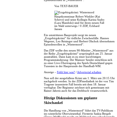
Episodenrollen in „Wintermord“.
Von
TEXT-BAUER
Hauptkommissar Robert Winkler (Kai
Scheve) und seine Kollegin Karina Szabo
(Lara Mandoki) sind für ihren neuen Fall
im Wald unterwegs / © ZDF, Eckhard
Jansen
Ein umstrittenes Bauprojekt sorgt im neuen
„Erzgebirgskrimi“ für tödliche Zwischenfälle. Hannes
Wegener, Leo Reisinger und Herbert Olschok übernehmen
Episodenrollen in „Wintermord“.
Das ZDF wollte den neuen 90-Minüter „Wintermord“ aus
der Reihe „Erzgebirgskrimi“ ursprünglich am 25. Januar
ausstrahlen. Dann kam es zu einer kurzfristigen
Programmänderung: Der Mainzer Sender entschloss sich
zu einer Live-Übertragung des Spiels Deutschland gegen
Tunesien in der Hauptrunde der Handball-WM.
Anzeige –
Fehlt hier was?
/
Advertorial schalten
Nun soll der ausgefallene Krimi am 1. März um 20:15 Uhr
nachgeholt werden. In der ZDFmediathek ist der von Tim
Trageser inszenierte Fall bereits seit dem 18. Januar
verfügbar. Der Regisseur zeichnet sich gemeinsam mit
Rainer Jahreis auch für das Drehbuch verantwortlich.
Hitzige Diskussionen um geplante
Skischaukel
Die Handlung von „Wintermord“ führt das TV-Publikum
ins winterliche Oberwiesenthal. Försterin Saskia Bergelt
(Teresa Weißbach) macht am Waldrand eine schockierende