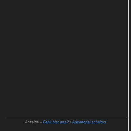
Ein teuflischer Plan
Ein neuer Fall erweist sich schnell als
Herausforderung: Die reiche Penelope Vardakis
(Shailene Woodley) hat ihn damit beauftragt, den
Tod ihres Schwagers Leo (Richard Madden) zu
untersuchen. Offiziell kam dieser bei einem
Kletterunfall ums Leben. Doch Penelope glaubt,
dass nachgeholfen wurde. Ihre Familie weiß nichts
von Nicks Nachforschungen, weshalb dieser
möglichst diskret vorgehen soll.
Anzeige –
Fehlt hier was?
/
Advertorial schalten