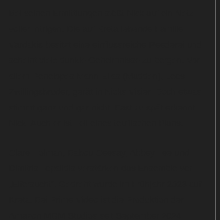
Bei seinen Ermittlungen stößt Nick auf ein Netz
voller Intrigen. Die auf Kreta lebende Familie
Vardakis besitzt eine einflussreiche Reederei und
scheint viele dunkle Geheimnisse zu bergen. Vor
allem Penelopes Mann Elias (Madden), Leos
Zwillingsbruder, gerät in Nicks Visier. Doch etwas
stimmt ganz und gar nicht. Fast zu spät erkennt
Nick: Auch er ist Teil eines teuflischen Plans.
Clare Holman, Babou Ceesay, Abbey Lee und
Dimitris Topalidis verstärken das Ensemble von
„Eifersucht“. Gedreht wurde im Frühjahr 2023 auf
Kreta. Bei Prime Video ist die Produktion der
Amazon MGM Studios seit September 2024