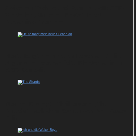
Zwischen Techno und Familienzoff: ZDF-
Vierteiler „München Beats“ feiert
Streaming-Premiere
Heute fängt mein neues Leben an: Julia
Jäger spielt verzweifelte Kleptomanin in
ARD-Komödie
Neu bei Disney+: Thrillerserie „The
Shards“ nach dem Roman von Bret Easton
Ellis