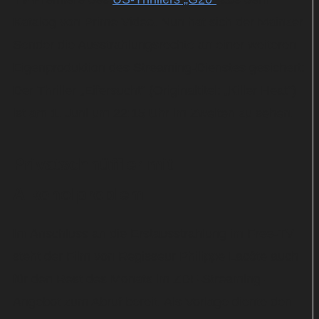
Katalog von Prime Video. Nun hat sich der Mainzer
Sender die Ausstrahlungsrechte an einer weiteren
Eigenproduktion des Streaming-Dienstes gesichert:
Der Thriller „Eifersucht“ (Originaltitel: „Killer Heat“)
ist am 1. Juni um 22:15 Uhr im Zweiten zu sehen.
Privatschnüffler mit
Alkoholproblem
Im Anschluss an die Erstausstrahlung im Free-TV
steht der Film von Regisseur Philippe Lacôte auch
für den Rest des Monats im ZDF-Streaming-
Angebot zum Abruf bereit. Als Vorlage diente den