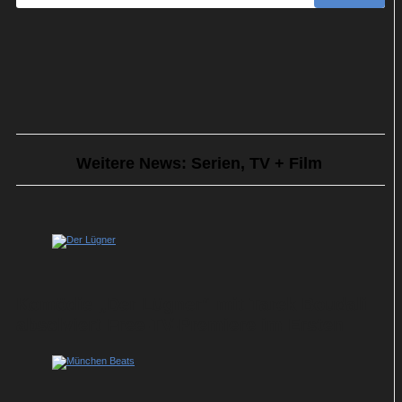
Weitere News: Serien, TV + Film
Komödie „Der Lügner“ mit Tarek Boudali
absolviert Free-TV-Premiere im Ersten