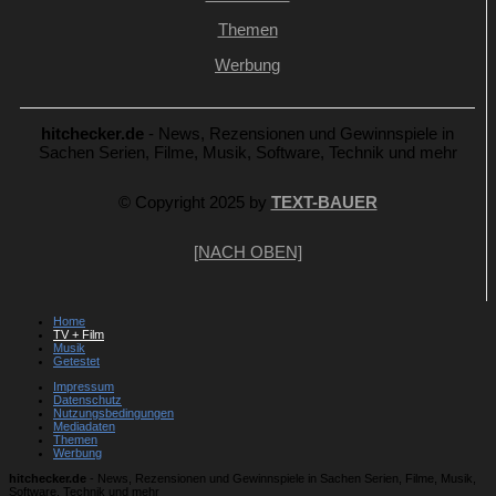
Themen
Werbung
hitchecker.de
- News, Rezensionen und Gewinnspiele in
Sachen Serien, Filme, Musik, Software, Technik und mehr
© Copyright 2025 by
TEXT-BAUER
[NACH OBEN]
Home
TV + Film
Musik
Getestet
Impressum
Datenschutz
Nutzungsbedingungen
Mediadaten
Themen
Werbung
hitchecker.de
- News, Rezensionen und Gewinnspiele in Sachen Serien, Filme, Musik,
Software, Technik und mehr