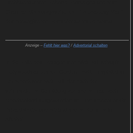
Drehbuchautoren Roberto Bentivegna und Matt
Charman die Kurzgeschichte „The Jealousy Man“
des norwegischen Bestsellerautors Jo Nesbø.
Anzeige –
Fehlt hier was?
/
Advertorial schalten
In die Rolle des Protagonisten Nick Bali schlüpft
Hollywoodstar Joseph Gordon-Levitt. Er spielt den
US-Amerikaner Nick Bali, der nach der
schmerzlichen Scheidung von seiner Frau nach
Griechenland ausgewandert ist. Dort arbeitet er als
Privatdetektiv und ertränkt seinen Kummer in
Alkohol.