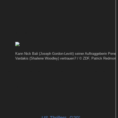
Spannung im ZDF-
Montagskino
Von
TEXT-BAUER
Kann Nick Bali (Joseph Gordon-Levitt) seiner Auftraggeberin Penel
Vardakis (Shailene Woodley) vertrauen? / © ZDF, Patrick Redmond
Joseph Gordon-Levitt schlüpft in die Rolle
eines trinkenden Privatdetektivs, der auf
Kreta in einem vermeintlichen Mordfall
ermittelt.
Erst im vergangenen April übernahm das ZDF die
TV-Premiere des
US-Thrillers „G20“
aus dem