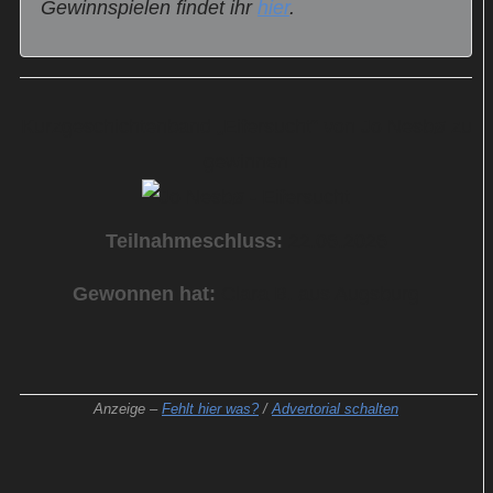
Gewinnspielen findet ihr
hier
.
Kurzgeschichtenband „Eifersucht“ von Jo Nesbø zu
gewinnen
Teilnahmeschluss:
22.06.2026
Gewonnen hat:
Clara B. aus Augsburg
Anzeige –
Fehlt hier was?
/
Advertorial schalten