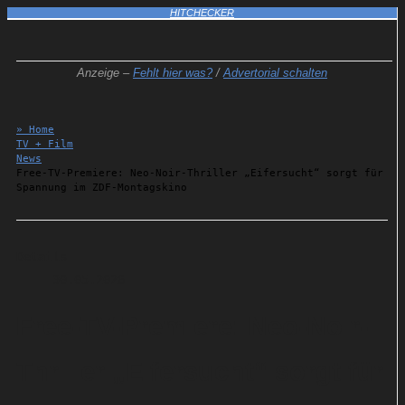
HITCHECKER
Anzeige –
Fehlt hier was?
/
Advertorial schalten
» Home
TV + Film
News
Free-TV-Premiere: Neo-Noir-Thriller „Eifersucht“ sorgt für
Spannung im ZDF-Montagskino
Details
30.05.2026
Free-TV-Premiere: Neo-Noir-
Thriller „Eifersucht“ sorgt für