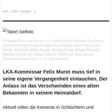
Von
TEXT-BAUER
Schnappschuss vom Set (v.l.n.r.): André Zoch (Produzent Dog Haus),
Jörg Himstedt (hr), Bibiana Beglau (Eva Färber), Ulrich Tukur (Felix
Murot), Sebastian Marka (Regie), Barbara Philipp (Magda Wächter),
Nathalie Mischel (hr), Rafael Starman (DOP) und Tanja Marzen
(Produzentin Dog Haus) / © hr, Judy Berthold
LKA-Kommissar Felix Murot muss tief in
seine eigene Vergangenheit eintauchen. Der
Anlass ist das Verschwinden eines alten
Bekannten in seinem Heimatdorf.
Aktuell rollen die Kameras in Schlüchtern und