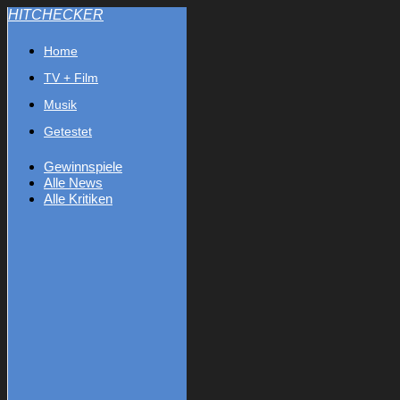
HITCHECKER
Home
TV + Film
Musik
Getestet
Gewinnspiele
Alle News
Alle Kritiken