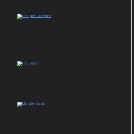
es in der Krimi-Dramedy weiter
Show-Tipp im ZDF: Johannes B. Kerner
präsentiert neue Ausgabe von „Der Quiz-
Champion“
Komödie „Der Lügner“ mit Tarek Boudali
absolviert Free-TV-Premiere im Ersten
Zwischen Techno und Familienzoff: ZDF-
Vierteiler „München Beats“ feiert