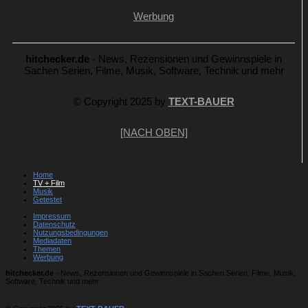
Werbung
hitchecker.de
- News, Rezensionen und Gewinnspiele in
Sachen Serien, Filme, Musik, Software, Technik und mehr
© Copyright 2025 by
TEXT-BAUER
[NACH OBEN]
Home
TV + Film
Musik
Getestet
Impressum
Datenschutz
Nutzungsbedingungen
Mediadaten
Themen
Werbung
hitchecker.de
- News, Rezensionen und Gewinnspiele in Sachen Serien, Filme, Musik,
Software, Technik und mehr