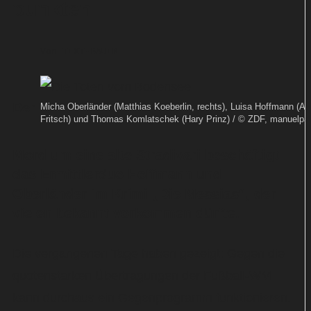
punkten
Von
TEXT-BAUER
Der
Micha Oberländer (Matthias Koeberlin, rechts), Luisa Hoffmann (Al
Fritsch) und Thomas Komlatschek (Hary Prinz) / © ZDF, manuelpa
Mord um eine alte Stradivari beschäftigt
das Ermittlerduo Hoffmann und
Oberländer im Krimi „Die Messias“, der
vielen bekannt vorkommen dürfte.
Die vergangenen Tage haben gezeigt: Gegen die
quotenstarken Übertragungen der Fußball-WM
kann durchaus ein Gegenprogramm funktionieren.