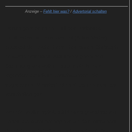
Anzeige –
Fehlt hier was?
/
Advertorial schalten
Darum geht es im 19. Fall des Bodensee-
Ermittlerteams: Jana Wenzel (Adina Vetter)
entdeckt die Leiche ihres Ehemannes Christoph –
er wurde erdrosselt. Aus seiner geheimen
Sammlung wertvoller Instrumente ist eine
legendäre Stradivari verschwunden: die
sogenannte „Messias“, die seit Jahrzehnten als
verschollen galt.
Wer die Violine spielt, stirbt eines gewaltsamen
Todes. So lautet der Mythos um das Instrument,
der sich bewahrheitet zu haben scheint. Doch