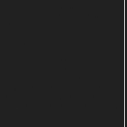
15. Juni, Belgien und Ägypten im Ersten
aufeinandertreffen, setzt das ZDF auf einen Re-
Run aus der Reihe „Die Toten vom Bodensee“.
Der Fluch der Violine
Um 20:15 Uhr schickt der Mainzer Sender die
spielfilmlange Folge „Die Messias“ ins
Quotenrennen, die erstmals am 4. März 2024
ausgestrahlt wurde. Damals schalteten 6,93
Millionen Menschen ein (26,2 Prozent Marktanteil).
Wie wird sich der 90-Minüter in der Wiederholung
schlagen?