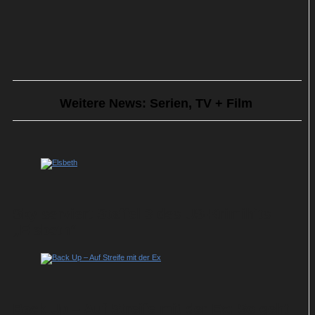
Weitere News: Serien, TV + Film
Sky serviert Staffel 3 des US-Krimihits
„Elsbeth“
Back Up – Auf Streife mit der Ex: So geht