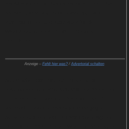
Als Alternative zum Sportspektakel in den USA,
Kanada und Mexiko entscheiden sich viele
Zuschauerinnen und Zuschauer für die
Wiederholung eines Krimis im Öffentlich-
Rechtlichen.
Anzeige –
Fehlt hier was?
/
Advertorial schalten
So erreichte das Erste zur Primetime am
vergangenen Samstag 3,85 Millionen Menschen
mit einer alten Folge von „Der Zürich-Krimi“,
während im Zweiten das Spiel Katar gegen
Schweiz zu sehen war. Der Marktanteil lag bei
ordentlichen 19,6 Prozent. Wenn am Montag, den