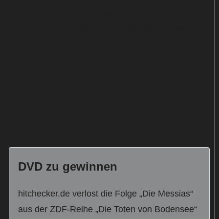
Vertrauensbeziehung zwischen ihr und ihrem
Kollegen Micha Oberländer (Matthias Koeberlin)
auf eine harte Probe gestellt.
Wann es mit neuen Folgen von „Die Toten vom
Bodensee“ weitergeht, hat das ZDF noch nicht
kommuniziert. Allerdings sind bereits fünf weitere
Filme der Serie im Kasten.
DVD zu gewinnen
hitchecker.de verlost die Folge „Die Messias“
aus der ZDF-Reihe „Die Toten von Bodensee“