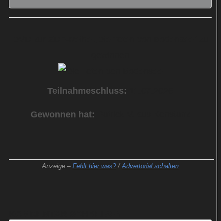
DVD zur ZDF-Reihe „Die Toten von Bodensee“ zu
gewinnen
Teilnahmeschluss:
11.07.2026
Gewonnen hat:
Patrick V. aus Konstanz
Anzeige –
Fehlt hier was?
/
Advertorial schalten
KOMMENTAR SCHREIBEN