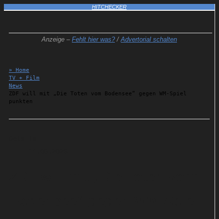
HITCHECKER
Anzeige –
Fehlt hier was?
/
Advertorial schalten
» Home
TV + Film
News
ZDF will mit „Die Toten vom Bodensee“ gegen WM-Spiel
punkten
Details
14.06.2026
ZDF will mit „Die Toten vom
Bodensee“ gegen WM-Spiel