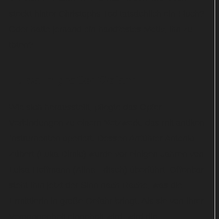
steckt hinter Christophs Tod tatsächlich ein Fluch?
Oder hatte jemand ein handfestes Motiv, ihn zu
töten?
Luisa in großer Gefahr
Wie sich herausstellt, pflegte das Opfer
Verbindungen zu einem Netzwerk, das mit antiken
Instrumenten operiert. Dessen Anführer Antonio
Zübert (Luka Dimic) wurde vor einigen Jahren von
Luisa Hoffmann (Alina Fritsch) überführt. Offenbar
steht ihm jetzt der Sinn nach Rache, was die
Ermittlerin in große Gefahr bringt. Als sie von ihrer
Vergangenheit eingeholt wird, wird die