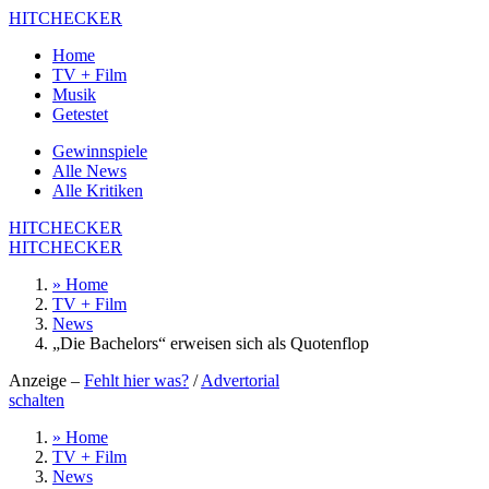
HITCHECKER
Home
TV + Film
Musik
Getestet
Gewinnspiele
Alle News
Alle Kritiken
HITCHECKER
HITCHECKER
» Home
TV + Film
News
„Die Bachelors“ erweisen sich als Quotenflop
Anzeige –
Fehlt hier was?
/
Advertorial
schalten
» Home
TV + Film
News