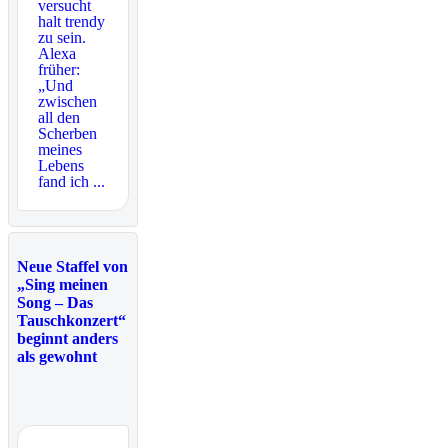
versucht
halt trendy
zu sein.
Alexa
früher:
„Und
zwischen
all den
Scherben
meines
Lebens
fand ich ...
Neue Staffel von
„Sing meinen
Song – Das
Tauschkonzert“
beginnt anders
als gewohnt