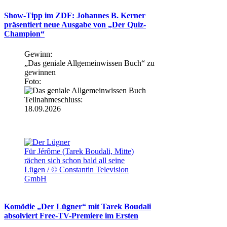
Show-Tipp im ZDF: Johannes B. Kerner
präsentiert neue Ausgabe von „Der Quiz-
Champion“
Gewinn:
„Das geniale Allgemeinwissen Buch“ zu
gewinnen
Foto:
Teilnahmeschluss:
18.09.2026
Für Jérôme (Tarek Boudali, Mitte)
rächen sich schon bald all seine
Lügen / © Constantin Television
GmbH
Komödie „Der Lügner“ mit Tarek Boudali
absolviert Free-TV-Premiere im Ersten