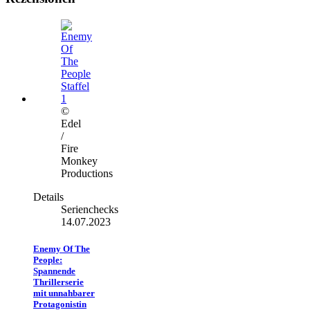
©
Edel
/
Fire
Monkey
Productions
Details
Serienchecks
14.07.2023
Enemy Of The
People:
Spannende
Thrillerserie
mit unnahbarer
Protagonistin