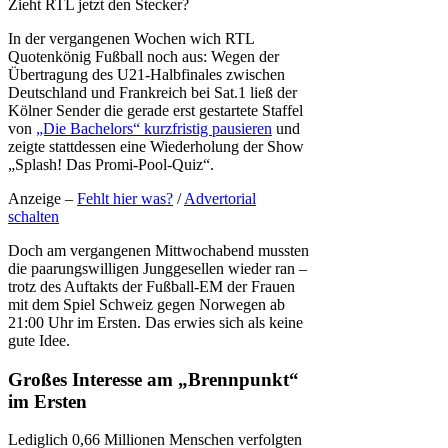
Zieht RTL jetzt den Stecker?
In der vergangenen Wochen wich RTL
Quotenkönig Fußball noch aus: Wegen der
Übertragung des U21-Halbfinales zwischen
Deutschland und Frankreich bei Sat.1 ließ der
Kölner Sender die gerade erst gestartete Staffel
von
„Die Bachelors“ kurzfristig pausieren
und
zeigte stattdessen eine Wiederholung der Show
„Splash! Das Promi-Pool-Quiz“.
Anzeige –
Fehlt hier was?
/
Advertorial
schalten
Doch am vergangenen Mittwochabend mussten
die paarungswilligen Junggesellen wieder ran –
trotz des Auftakts der Fußball-EM der Frauen
mit dem Spiel Schweiz gegen Norwegen ab
21:00 Uhr im Ersten. Das erwies sich als keine
gute Idee.
Großes Interesse am „Brennpunkt“
im Ersten
Lediglich 0,66 Millionen Menschen verfolgten