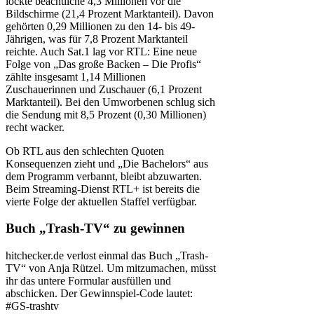
lockte beachtliche 4,3 Millionen vor die
Bildschirme (21,4 Prozent Marktanteil). Davon
gehörten 0,29 Millionen zu den 14- bis 49-
Jährigen, was für 7,8 Prozent Marktanteil
reichte. Auch Sat.1 lag vor RTL: Eine neue
Folge von „Das große Backen – Die Profis“
zählte insgesamt 1,14 Millionen
Zuschauerinnen und Zuschauer (6,1 Prozent
Marktanteil). Bei den Umworbenen schlug sich
die Sendung mit 8,5 Prozent (0,30 Millionen)
recht wacker.
Ob RTL aus den schlechten Quoten
Konsequenzen zieht und „Die Bachelors“ aus
dem Programm verbannt, bleibt abzuwarten.
Beim Streaming-Dienst RTL+ ist bereits die
vierte Folge der aktuellen Staffel verfügbar.
Buch „Trash-TV“ zu gewinnen
hitchecker.de verlost einmal das Buch „Trash-
TV“ von Anja Rützel. Um mitzumachen, müsst
ihr das untere Formular ausfüllen und
abschicken. Der Gewinnspiel-Code lautet:
#GS-trashtv