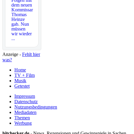
Folgen mit
dem neuen
Kommissar
Thomas
Heinze
gab. Nun
müssen
wir wieder
...
Anzeige -
Fehlt hier
was?
Home
TV + Film
Musik
Getestet
Impressum
Datenschutz
Nutzungsbedingungen
Mediadaten
Themen
Werbung
hitchecker.de
- News, Rezensionen und Gewinnspiele in Sachen