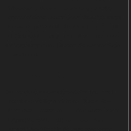
Resurection“), die neue Fortsetzung zur kultigen
Serienkiller-Serie „Dexter“ (2006 bis 2013), startet
hierzulande parallel zur US-Premiere am 11. Juli
bei Paramount+. Los geht es mit den ersten zwei
von insgesamt zehn Episoden, die weiteren folgen
im Wochentakt.
Dexter erwacht aus dem Koma
Die Handlung setzt wenige Wochen nach dem
Ende der zehnteiligen Miniserie „Dexter: New
Blood“ (2021 – 2022) an. Im Finale wurde Dexter
Morgan (Michael C. Hall) von seinem Sohn
Harrison (Jack Alcott) in die Brust geschossen.