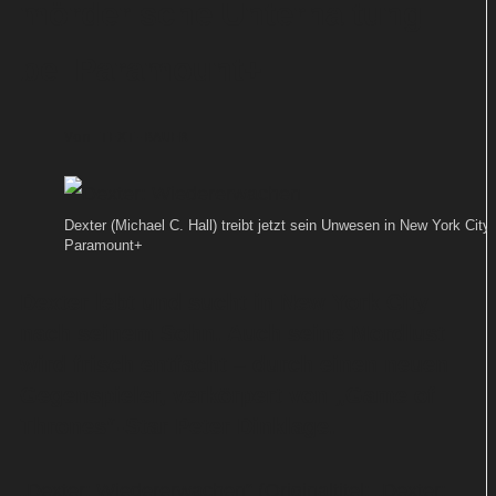
mörderische Unterhaltung
bei Paramount+
Von
TEXT-BAUER
Dexter (Michael C. Hall) treibt jetzt sein Unwesen in New York City 
Paramount+
Dexter lebt und sucht in New York City
nach seinem Sohn. Auch seine Mordlust
wird frisch entfacht – durch einen neuen
Gegenspieler, verkörpert von „Game of
Thrones“-Star Peter Dinklage.
„Dexter: Wiedererwachen“ (Originaltitel: „Dexter: