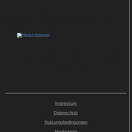
Neue Staffel bei Netflix: So geht es bei
„Ich und die Walter Boys“ weiter
Plötzlich Schwester: Neue ZDF-Komödie
um turbulenten Familien-Clash
Impressum
Datenschutz
Nutzungsbedingungen
Mediadaten