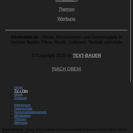
Themen
Werbung
hitchecker.de
- News, Rezensionen und Gewinnspiele in
Sachen Serien, Filme, Musik, Software, Technik und mehr
© Copyright 2025 by
TEXT-BAUER
[NACH OBEN]
Home
TV + Film
Musik
Getestet
Impressum
Datenschutz
Nutzungsbedingungen
Mediadaten
Themen
Werbung
hitchecker.de
- News, Rezensionen und Gewinnspiele in Sachen Serien, Filme, Musik,
Software, Technik und mehr