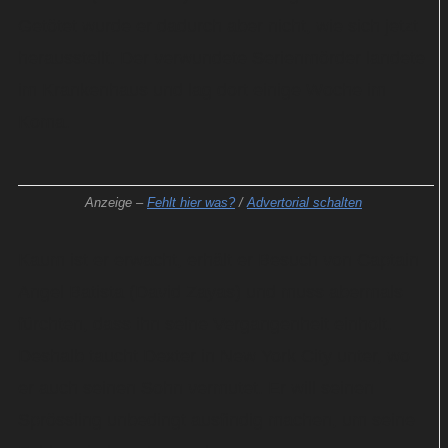
Getötet wurde er dadurch aber nicht, wie sich jetzt
herausstellt. Der verwundete Serienmörder landete
im Krankenhaus und lag dort einige Woche im
Koma.
Anzeige –
Fehlt hier was?
/
Advertorial schalten
Kaum ist er erwacht, erhält er Besuch von Captain
Angel Batista (David Zayas) und muss abermals
fürchten, dass ihn seine Vergangenheit einholt.
Deshalb taucht Dexter in New York City unter, wo
er auch seinen Sohn vermutet. Er will seinen
Sprössling unbedingt ausfindig machen, um seine