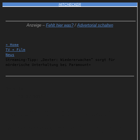
HITCHECKER
Anzeige –
Fehlt hier was?
/
Advertorial schalten
» Home
TV + Film
News
Streaming-Tipp: „Dexter: Wiedererwachen“ sorgt für
mörderische Unterhaltung bei Paramount+
Details
10.07.2025
Streaming-Tipp: „Dexter:
Wiedererwachen“ sorgt für