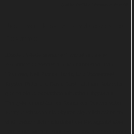
Quelle:
YouTube / Paramount Plus DE
Prominent besetzt – inklusive alter
Bekannter
„Dexter: Wiedererwachen“ wartet mit vielen
bekannten Gaststars auf. Mit dabei sind Uma
Thurman, Neil Patrick Harris, Eric Stonestreet,
Krysten Ritter und David Dastmalchian. Außerdem
gibt es ein Wiedersehen mit John Lithgow als
Trinity-Killer und James Remar als Dexters Vater
Harry, auch wenn die Figuren eigentlich schon tot
sind. Bekanntlich halluziniert der Protagonist aber
immer mal wieder. Zum festen Cast gehören neben