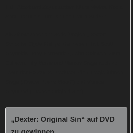
Hall, Alcott und Zayas zudem Ntare Mwine, Kadia
Saraf, Dominic Fumusa und Emilia Suárez.
Als Showrunner der Serie fungiert „Dexter“-
Schöpfer Clyde Phillips, der neben Hall, Scott
Reynolds, Tony Hernandez, John Goldwyn, Sara
Colleton, Lilly Burns und Marcos Siega auch zum
Team der Executive Producer zählt. Regie führten
Siega („Dexter: News Blood“) und Monica
Raymund („Dexter: Original Sin“).
„Dexter: Original Sin“ auf DVD
zu gewinnen