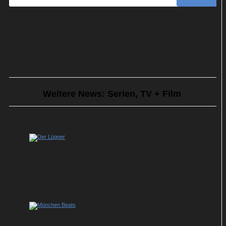
Weitere News: Serien, TV + Film
Komödie „Der Lügner“ mit Tarek Boudali
absolviert Free-TV-Premiere im Ersten