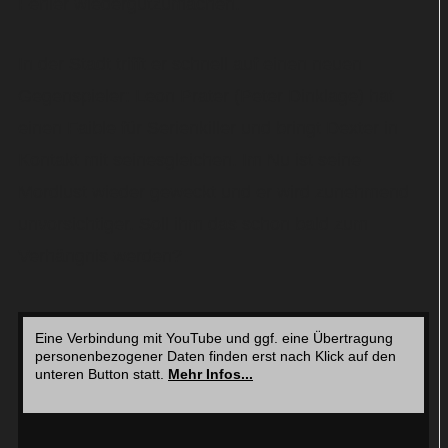
Fehler wiedergutzumachen.
In der Stadt trifft er schnell auf einen neuen
Gegenspieler: Leon Prater (Peter Dinklage) hat
einen Faible für Serienkiller und bringt Dexter in
Kontakt mit seinesgleichen. Im Nu ist seine
Mordlust wieder geweckt und er wird zunehmend
unvorsichtiger. Soll ihm das schon bald zum
Verhängnis werden?
Eine Verbindung mit YouTube und ggf. eine Übertragung
personenbezogener Daten finden erst nach Klick auf den
unteren Button statt.
Mehr Infos...