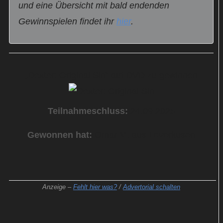
und eine Übersicht mit bald endenden
Gewinnspielen findet ihr
hier
.
„Dexter: Original Sin“ auf DVD zu gewinnen
Teilnahmeschluss:
24.09.2025
Gewonnen hat:
Omar M. aus Leverkusen
Anzeige –
Fehlt hier was?
/
Advertorial schalten