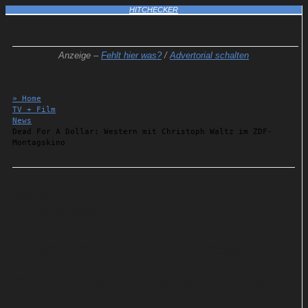
HITCHECKER
Anzeige –
Fehlt hier was?
/
Advertorial schalten
» Home
TV + Film
News
Dead For A Dollar: Western mit Christoph Waltz im ZDF-
Montagskino
Details
30.06.2025
Dead For A Dollar: Western
mit Christoph Waltz im ZDF-