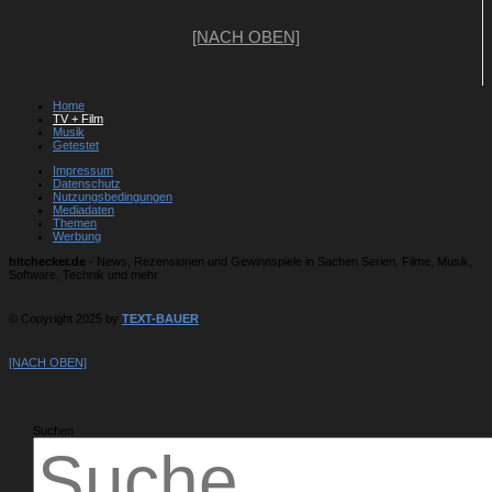
[NACH OBEN]
Home
TV + Film
Musik
Getestet
Impressum
Datenschutz
Nutzungsbedingungen
Mediadaten
Themen
Werbung
hitchecker.de
- News, Rezensionen und Gewinnspiele in Sachen Serien, Filme, Musik,
Software, Technik und mehr
© Copyright 2025 by
TEXT-BAUER
[NACH OBEN]
Suchen