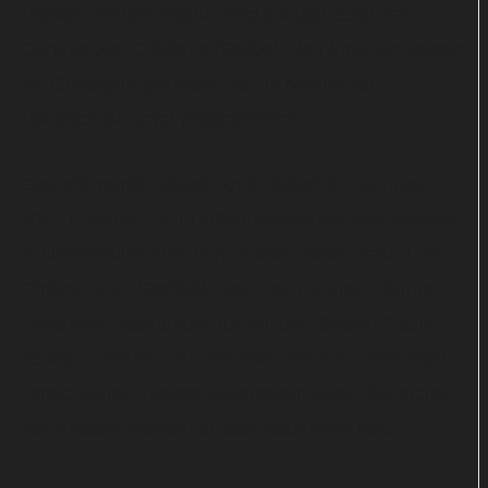
Mission: Neben Martin Kidd schlägt auch der
Ganove Joe Cribbens (Dafoe), den Max vor Jahren
ins Gefängnis gebracht hat, in Mexiko auf.
Natürlich ist Ärger programmiert.
Gedreht wurde „Dead For A Dollar“ im Sommer
2021 in Santa Fe im US-Bundesstaat New Mexico.
In Nebenrollen sind Guy Burnet, Scott Peat, Luis
Chávez, J.D. Garfield, Ivan Lee Holmes, Herman
Johansen, Jackamoe Buzzell und Shawn-Caulin
Young zu sehen. Hill widmete den Film dem 2001
verstorbenen Western-Regisseur Budd Boetticher,
von dessen Werken er sich inspirieren ließ.