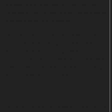
angeblich von dem Schwarzen Deserteur Elijah
Jones (Scott) nach Mexiko entführt. Borlund soll sie
ausfindig machen und zurückholen.
Als er die beiden aufspürt, erlebt er jedoch eine
unerwartete Überraschung: Rachel ist aus freien
Stücken mit Elijah vor ihrem gewalttätigen
Ehemann geflohen. Die beiden sind ein Paar. Nun
muss sich Max entscheiden, ob er seinen Auftrag
dennoch erfüllt oder Rachel hilft.
Ein Auftrag mit vielen Hindernissen
Es kommt zu weiteren Komplikationen auf Borlunds