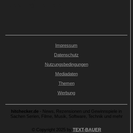
Streaming-Premiere
Impressum
Datenschutz
Nutzungsbedingungen
Mediadaten
Themen
Werbung
hitchecker.de
- News, Rezensionen und Gewinnspiele in
Sachen Serien, Filme, Musik, Software, Technik und mehr
© Copyright 2025 by
TEXT-BAUER