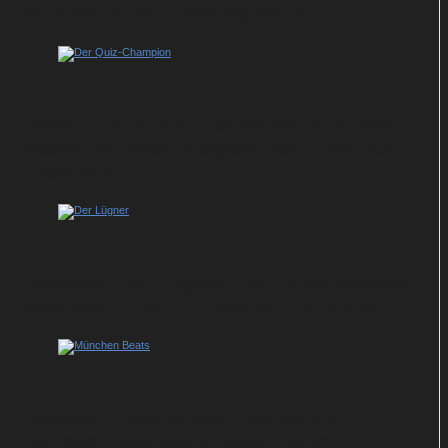
es in der Krimi-Dramedy weiter
Show-Tipp im ZDF: Johannes B. Kerner
präsentiert neue Ausgabe von „Der Quiz-
Champion“
Komödie „Der Lügner“ mit Tarek Boudali
absolviert Free-TV-Premiere im Ersten
Zwischen Techno und Familienzoff: ZDF-
Vierteiler „München Beats“ feiert