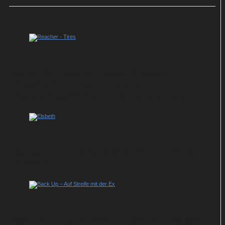
Serien der Woche: „Sheriff Country“,
„Reacher“, „Tires“, „Zatima“,
„Doppelhaushälfte“ und weitere Tipps
Sky serviert Staffel 3 des US-Krimihits
„Elsbeth“
Back Up – Auf Streife mit der Ex: So geht