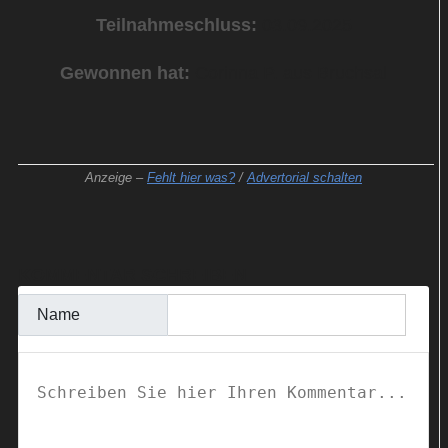
Teilnahmeschluss:
03.09.2025
Gewonnen hat:
Corinna P. aus Bruchsal
Anzeige –
Fehlt hier was?
/
Advertorial schalten
KOMMENTAR SCHREIBEN
Name