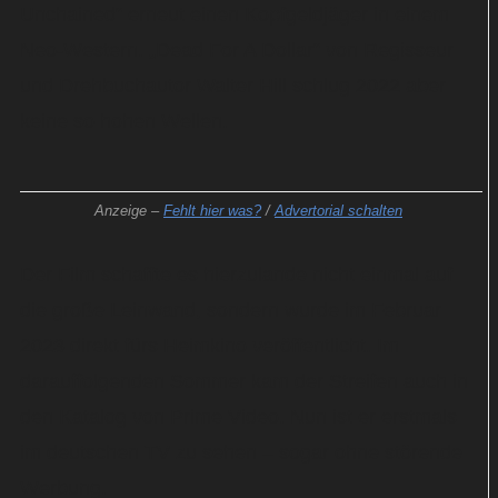
Unchained“ erneut einen Kopfgeldjäger in einem
Neo-Western. „Dead For A Dollar“ von Regisseur
und Drehbuchautor Walter Hill schlug 2022 aber
keine so hohen Wellen.
Anzeige –
Fehlt hier was?
/
Advertorial schalten
Der Film schaffte es hierzulande nicht einmal auf
die große Leinwand, sondern wurde im Februar
2023 direkt fürs Heimkino veröffentlicht. Im
darauffolgenden Sommer kam der Streifen auch in
den Katalog von Prime Video. Nun ist er erstmals
im deutschen TV zu sehen – sogar ohne störende
Werbung.