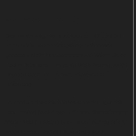
Von wegen Entführung
Das Zweite zeigt die Produktion am 30. Juni um
22:15 Uhr im ZDF-Montagskino. Neben Waltz
gehören weitere bekannte Stars wie Willem Dafoe,
Rachel Brosnahan, Benjamin Bratt, Warren Burke,
Brandon Scott und Hamish Linklater zur
Besetzung.
Im Zentrum des Geschehens steht die Figur des
Max Borlund (Waltz), die 1897 von Geschäftsmann
Martin Kidd (Linklater) einen neuen Auftrag erhält.
Kidds Ehefrau Rachel (Brosnahan) wurde