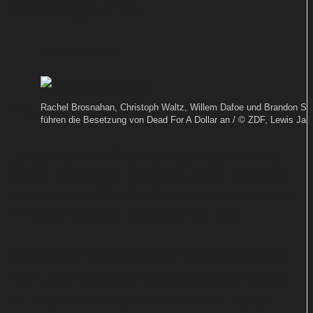
Montagskino
Von
TEXT-BAUER
Mit
Rachel Brosnahan, Christoph Waltz, Willem Dafoe und Brandon Sc
führen die Besetzung von Dead For A Dollar an / © ZDF, Lewis Jac
„Dead For A Dollar“ verlockt das ZDF zu
einem späten Filmabend am Montag. Der
starbesetzte Streifen feiert seine deutsche
TV-Premiere beim Mainzer Sender.
Schauspieler Christoph Waltz verkörperte genau
zehn Jahre nach seiner oscarprämierten Rolle als
Dr. King Schultz in Quentin Tarantinos „Django