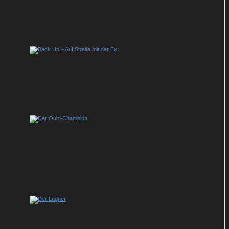
Sky serviert Staffel 3 des US-Krimihits
„Elsbeth“
Back Up – Auf Streife mit der Ex: So geht
es in der Krimi-Dramedy weiter
Show-Tipp im ZDF: Johannes B. Kerner
präsentiert neue Ausgabe von „Der Quiz-
Champion“