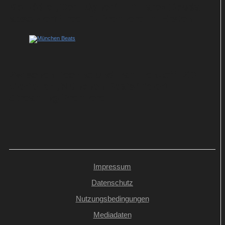
Komödie „Der Lügner“ mit Tarek Boudali
absolviert Free-TV-Premiere im Ersten
Zwischen Techno und Familienzoff: ZDF-
Vierteiler „München Beats“ feiert
Streaming-Premiere
Impressum
Datenschutz
Nutzungsbedingungen
Mediadaten