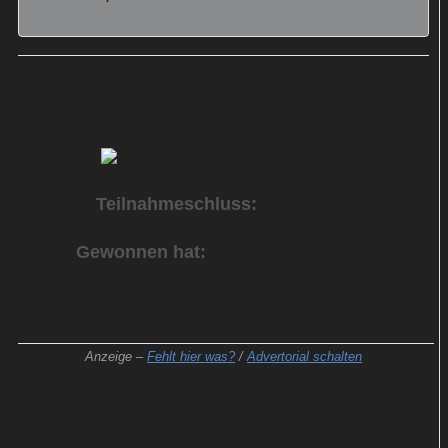
Buch „Knossi – König des Internets“ von Jens
Knossalla zu gewinnen
Teilnahmeschluss:
02.02.2024
Gewonnen hat:
Heike D. aus Goslar
Anzeige –
Fehlt hier was?
/
Advertorial schalten