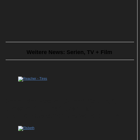
Weitere News: Serien, TV + Film
Serien der Woche: „Sheriff Country“,
„Reacher“, „Tires“, „Zatima“,
„Doppelhaushälfte“ und weitere Tipps