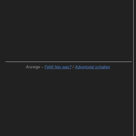
von Daniel Hartwich. Nun bekommt sie allerdings
einen neuen Partner: Entertainer Jens „Knossi“
Knossalla, der zuletzt als Kandidat bei „Let's
Dance“ auf Swarovski traf, wird neben der 30-
Jährigen am Mikro stehen.
Anzeige –
Fehlt hier was?
/
Advertorial schalten
Ab 7. Dezember finden im Kölner Coloneum die
Aufzeichnungen für die den einstigen Quotenerfolg
statt. Vielleicht weil das Format zuletzt deutlich
weniger Menschen vor die Bildschirme lockte, plant
RTL mit lediglich vier Folgen. Eine Live-Sendung
wird es diesmal nicht geben. Alle Shows werden