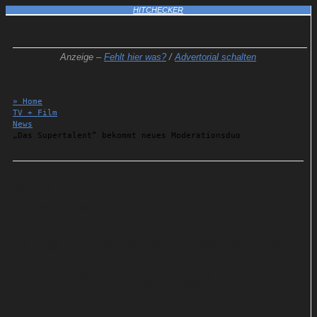
HITCHECKER
Anzeige –
Fehlt hier was?
/
Advertorial schalten
» Home
TV + Film
News
„Das Supertalent“ bekommt neues Moderationsduo
Details
07.12.2023
„Das Supertalent“ bekommt
neues Moderationsduo