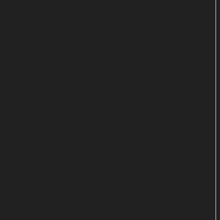
Die Jury-Besetzung hatte der Kölner Sender
bereits vor Längerem kommuniziert. Nun wurde
auch verraten, wer die 16. Staffel moderieren wird.
Es sind nicht Lola Weippert und Chris Tall, die
erstmals in Runde 15 durch die Show-Abende
führten.
Wiedersehen mit Victoria
Swarovski
Stattdessen kehrt Victoria Swarovski zurück, die
bereits 2020 als Co-Moderatorin bei „Das
Supertalent“ fungierte – damals noch an der Seite