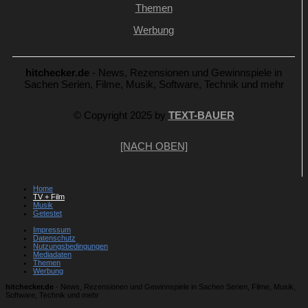
Themen
Werbung
hitchecker.de
- News, Rezensionen und Gewinnspiele in
Sachen Serien, Filme, Musik, Software, Technik und mehr
© Copyright 2025 by
TEXT-BAUER
[NACH OBEN]
Home
TV + Film
Musik
Getestet
Impressum
Datenschutz
Nutzungsbedingungen
Mediadaten
Themen
Werbung
hitchecker.de
- News, Rezensionen und Gewinnspiele in Sachen Serien, Filme, Musik,
Software, Technik und mehr