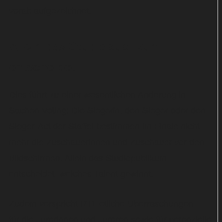
vorab aufgezeichnet.
Allein das Studiopublikum
entscheidet
Dies führt zu einer wesentlichen Änderung in
Sachen Voting: Die Siegerin, den Sieger oder den
Sieger-Act der Staffel bestimmen im Finale nicht
mehr die Zuschauerinnen und Zuschauer vor den
Bildschirmen. Allein das Studiopublikum
entscheidet, welches Talent gewinnt.
Zudem verspricht RTL etliche Überraschungen –
für die Jurorinnen und Juroren sowie für potenzielle