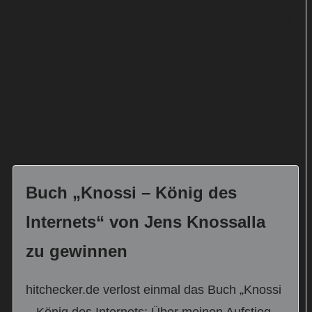
„Supertalente“, die erst in der Show erfahren, dass
sie ihr Können auf der großen Bühne unter Beweis
stellen dürfen.
„Das Supertalent“ wird von UFA Show & Factual
produziert. Sendetermine stehen bislang nicht fest.
Buch „Knossi – König des
Internets“ von Jens Knossalla
zu gewinnen
hitchecker.de verlost einmal das Buch „Knossi