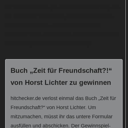
vor die Bildschirme (16,0 Prozent Marktanteil). Am
24. Dezember brachte es „Der Bares-für-Rares-
Weihnachtsabend – mit Horst Lichter und
Freunden“ auf 1,53 Millionen Zuschauerinnen und
Zuschauer (10,2 Prozent Marktanteil).
Buch „Zeit für Freundschaft?!“
von Horst Lichter zu gewinnen
hitchecker.de verlost einmal das Buch „Zeit für
Freundschaft?“ von Horst Lichter. Um
mitzumachen, müsst ihr das untere Formular
ausfüllen und abschicken. Der Gewinnspiel-