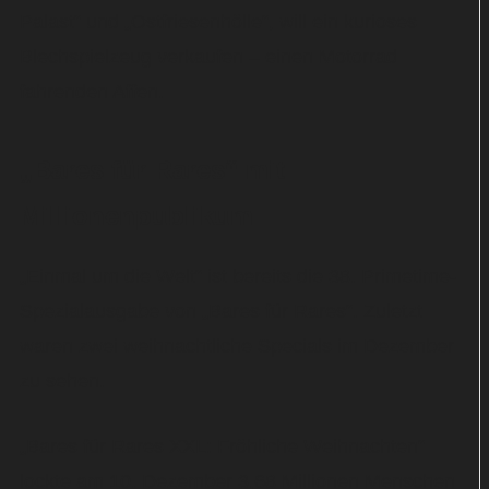
Palast“ und „Ostfriesenhölle“, will ein kurioses
Blechspielzeug verkaufen – einen Motorrad
fahrenden Affen.
„Bares für Rares“ mit
Millionenpublikum
„Einmal um die Welt“ ist bereits die 38. Primetime-
Spezialausgabe von „Bares für Rares“. Zuletzt
waren zwei weihnachtliche Specials im Dezember
zu sehen.
„Bares für Rares XXL: Fröhliche Weihnachten“
lockte am 10. Dezember 3,68 Millionen Menschen