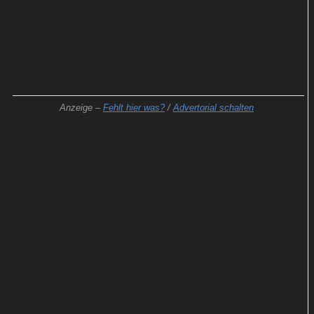
präsentiert am 1. April um 20:15 Uhr eine weitere
Ausgabe der Trödelshow „Bares für Rares XXL“,
die unter dem Motto „Einmal um die Welt“ steht.
Anzeige –
Fehlt hier was?
/
Advertorial schalten
Gedreht wurde die Sendung aber nicht etwa im
Ausland. Erneut dient das wunderschöne Schloss
Drachenburg in Königswinter als Kulisse. Das
Thema der Folge bezieht sich vielmehr auf die
Raritäten, die zum Verkauf angeboten werden.
Die Fundstücke stammen aus aller Welt. Mit dabei
sind etwa ein chinesischer Schnaps, französischer