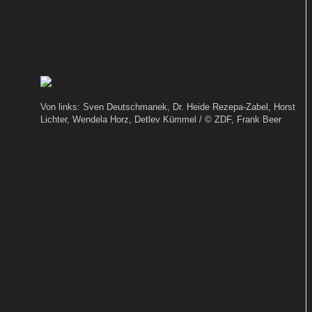
Fundstücke aus aller Welt
Von
TEXT-BAUER
Als
Von links: Sven Deutschmanek, Dr. Heide Rezepa-Zabel, Horst
Lichter, Wendela Horz, Detlev Kümmel / © ZDF, Frank Beer
prominenter Gast gesellt sich diesmal
Benjamin Sadler in den Kreis der
Verkaufswilligen. Was hat der
Schauspieler den Händlerinnen und
Händlern mitgebracht?
Den ersten Abend im neuen Monat überlässt das
ZDF Horst Lichter. Der TV-Koch und Moderator