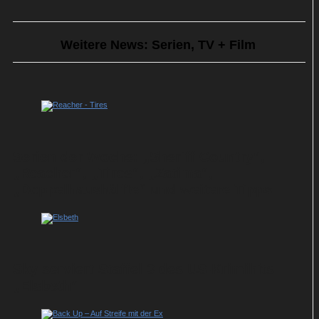
Weitere News: Serien, TV + Film
Serien der Woche: „Sheriff Country“,
„Reacher“, „Tires“, „Zatima“,
„Doppelhaushälfte“ und weitere Tipps
Sky serviert Staffel 3 des US-Krimihits
„Elsbeth“