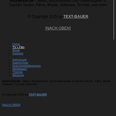
hitchecker.de
- News, Rezensionen und Gewinnspiele in
Sachen Serien, Filme, Musik, Software, Technik und mehr
© Copyright 2025 by
TEXT-BAUER
[NACH OBEN]
Home
TV + Film
Musik
Getestet
Impressum
Datenschutz
Nutzungsbedingungen
Mediadaten
Themen
Werbung
hitchecker.de
- News, Rezensionen und Gewinnspiele in Sachen Serien, Filme, Musik,
Software, Technik und mehr
© Copyright 2025 by
TEXT-BAUER
[NACH OBEN]