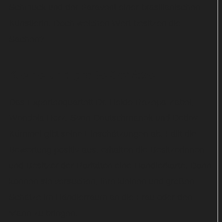
Schmuck und der Paravent einer brasilianischen
Künstlerin. Doch welchen Wert besitzen die
Sachen?
Kleine und große Schätze
Das Expertenquartett Dr. Heide Rezepa-Zabel,
Wendela Horz, Sven Deutschmanek und Detlev
Kümmel gibt seine Einschätzungen ab. Fällt die
Bewertung positiv aus, erhalten die Besitzerinnen
und Besitzer der Raritäten eine Händlerkarte. Dann
können sie versuchen, ihre kleinen und großen
Schätze im Händlerraum an die Frau oder den
Mann zu bringen.