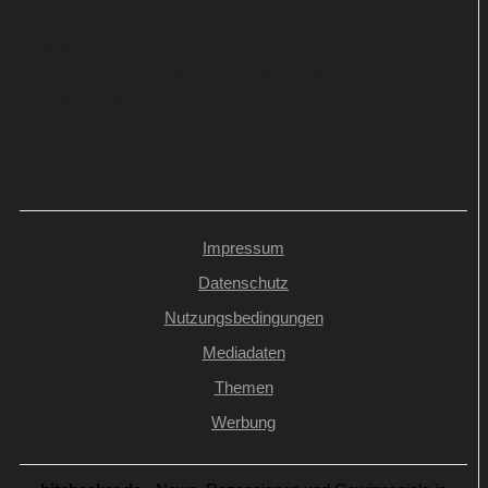
Zwischen Techno und Familienzoff: ZDF-
Vierteiler „München Beats“ feiert
Streaming-Premiere
Impressum
Datenschutz
Nutzungsbedingungen
Mediadaten
Themen
Werbung