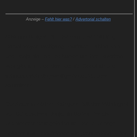
Anzeige –
Fehlt hier was?
/
Advertorial schalten
Susanne Steiger, Dr. Elisabeth „Lisa“ Nüdling,
Daniel Meyer, Wolfgang Pauritsch, Fabian Kahl
und Benjamin Leo Leo buhlen um ihre Favoriten.
Wer gibt am Ende das höchste Gebot ab und
schnappt sich die jeweilige Antiquität oder
Skurrilität?
Durchaus in letztere Kategorie fällt das Mitbringsel
von Schauspieler Benjamin Sadler, der als
prominenter Gast geladen ist. Der 55-Jährige,
bekannt aus Produktionen wie „Verschollen“, „Der