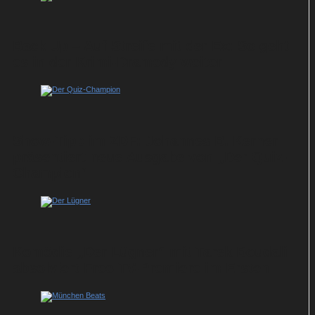
Back Up – Auf Streife mit der Ex: So geht
es in der Krimi-Dramedy weiter
Show-Tipp im ZDF: Johannes B. Kerner
präsentiert neue Ausgabe von „Der Quiz-
Champion“
Komödie „Der Lügner“ mit Tarek Boudali
absolviert Free-TV-Premiere im Ersten