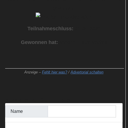
gewinnen
Teilnahmeschluss:
01.05.2026
Gewonnen hat:
Miriam T. aus Vechta
Anzeige –
Fehlt hier was?
/
Advertorial schalten
KOMMENTAR SCHREIBEN
Name