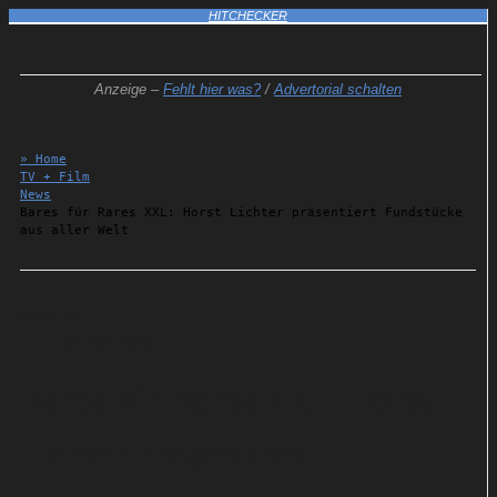
HITCHECKER
Anzeige –
Fehlt hier was?
/
Advertorial schalten
» Home
TV + Film
News
Bares für Rares XXL: Horst Lichter präsentiert Fundstücke
aus aller Welt
Details
31.03.2026
Bares für Rares XXL: Horst
Lichter präsentiert