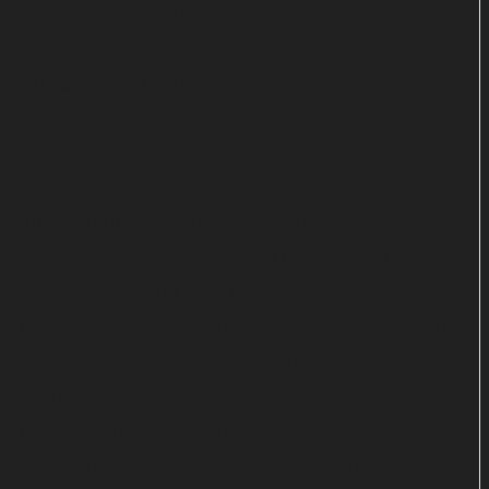
Mutterserie „Bosch“ ins Streaming-Rennen. Die
zehnteilige Auftaktstaffel steht ab 9. Juli in einem
Rutsch zum Abruf bereit.
Harry schaut auch vorbei
Im Zentrum des Spin-offs steht Detective Renée
Ballard, gespielt von Maggie Q, die bei der Polizei
in Los Angeles zur Leiterin der neu geschaffenen
Cold-Case-Abteilung aufsteigt. Doch die Sache hat
einen entscheidenden Haken: Dieser stehen kaum
finanzielle Mittel zur Verfügung, obwohl es
unzählige zu bearbeitende Fälle gibt. Ballard steht
daher unter großem Druck, geht ihre Arbeit aber