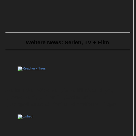
Weitere News: Serien, TV + Film
Serien der Woche: „Sheriff Country“,
„Reacher“, „Tires“, „Zatima“,
„Doppelhaushälfte“ und weitere Tipps