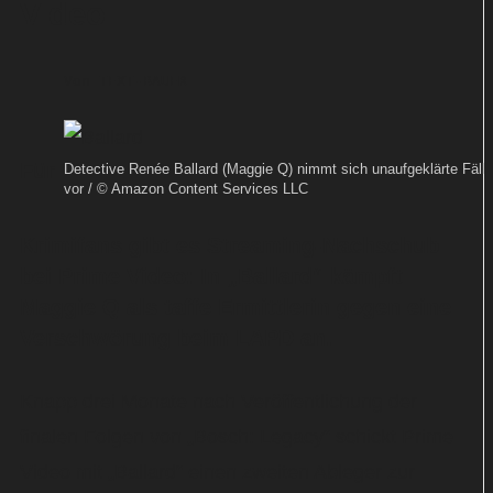
Video
Von
TEXT-BAUER
Für
Detective Renée Ballard (Maggie Q) nimmt sich unaufgeklärte Fälle
vor / © Amazon Content Services LLC
Krimifans gibt es Streaming-Nachschub
bei Prime Video: In „Ballard“ kämpft
Maggie Q als taffe Ermittlerin gegen eine
Verschwörung beim LAPD an.
Knapp drei Monate nach Veröffentlichung der
finalen Folgen von „Bosch: Legacy“ schickt Prime
Video mit „Ballard“ einen zweiten Ableger zur