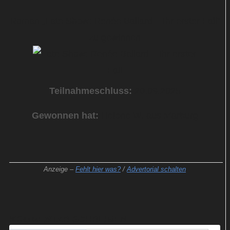
Roman „Late Show: Renée Ballard – Ihr erster Fall“
zu gewinnen
Teilnahmeschluss:
20.09.2025
Gewonnen hat:
Helene W. aus Marburg
Anzeige –
Fehlt hier was?
/
Advertorial schalten
KOMMENTAR SCHREIBEN