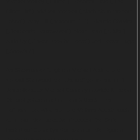
Michael Mosley („Castle“), Rebecca Field („The
Client List“), Victoria Moroles („Noch nie in meinem
Leben“), Amy Hill („Magnum P.I.“), Ricardo Chavira
(„Desperate Housewives“), Noah Bean („Nikita“),
Alain Uy („Power Book IV: Force“) und Hector Hugo
(„Snowfall“).
Als Showrunner fungieren Michael Alaimo und
Kendall Sherwood, die „Ballard“ gemeinsam mit
Bestsellerautor Michael Connelly entwickelt haben.
Die drei gehören neben Henrik Bastin, Trish
Hofmann, Jet Wilkinson und Melissa Aouate auch
zum Team der Executive Producer. Die Serie
basiert auf Connellys Romanen um die Figuren