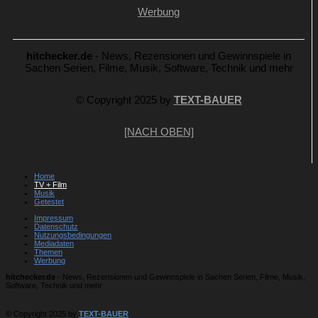
Werbung
hitchecker.de
- News, Rezensionen und Gewinnspiele in
Sachen Serien, Filme, Musik, Software, Technik und mehr
© Copyright 2025 by
TEXT-BAUER
[NACH OBEN]
Home
TV + Film
Musik
Getestet
Impressum
Datenschutz
Nutzungsbedingungen
Mediadaten
Themen
Werbung
hitchecker.de
- News, Rezensionen und Gewinnspiele in Sachen Serien, Filme, Musik,
Software, Technik und mehr
© Copyright 2025 by
TEXT-BAUER