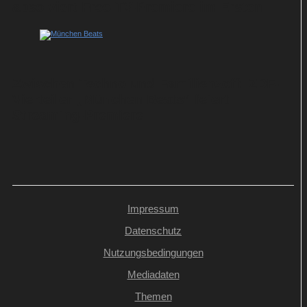
absolviert Free-TV-Premiere im Ersten
Zwischen Techno und Familienzoff: ZDF-
Vierteiler „München Beats“ feiert
Streaming-Premiere
Impressum
Datenschutz
Nutzungsbedingungen
Mediadaten
Themen