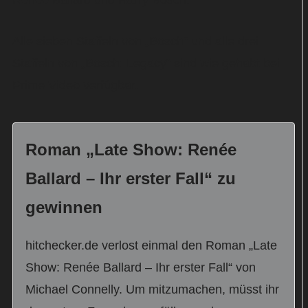
Renée Ballard und Harry Bosch.
Alle sieben Staffeln von „Bosch“ und alle drei
Staffeln von „Bosch: Legacy“ sind wie gehabt bei
Prime Video verfügbar.
Roman „Late Show: Renée
Ballard – Ihr erster Fall“ zu
gewinnen
hitchecker.de verlost einmal den Roman „Late
Show: Renée Ballard – Ihr erster Fall“ von
Michael Connelly. Um mitzumachen, müsst ihr