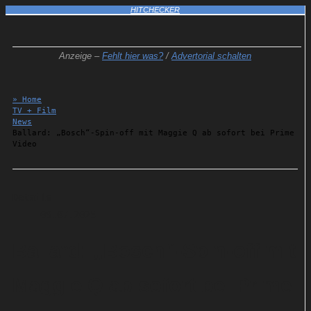
HITCHECKER
Anzeige –
Fehlt hier was?
/
Advertorial schalten
» Home
TV + Film
News
Ballard: „Bosch“-Spin-off mit Maggie Q ab sofort bei Prime
Video
Details
09.07.2025
Ballard: „Bosch“-Spin-off mit
Maggie Q ab sofort bei Prime