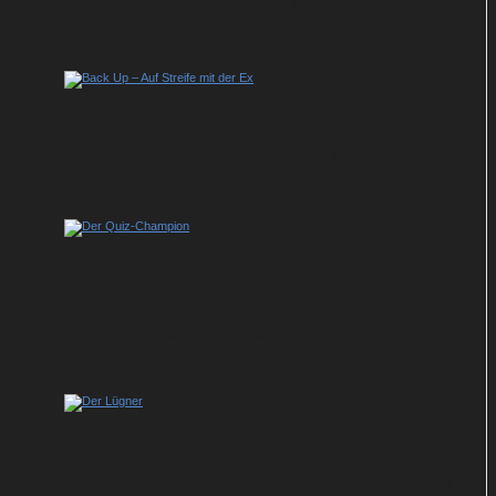
Sky serviert Staffel 3 des US-Krimihits
„Elsbeth“
Back Up – Auf Streife mit der Ex: So geht
es in der Krimi-Dramedy weiter
Show-Tipp im ZDF: Johannes B. Kerner
präsentiert neue Ausgabe von „Der Quiz-
Champion“
Komödie „Der Lügner“ mit Tarek Boudali