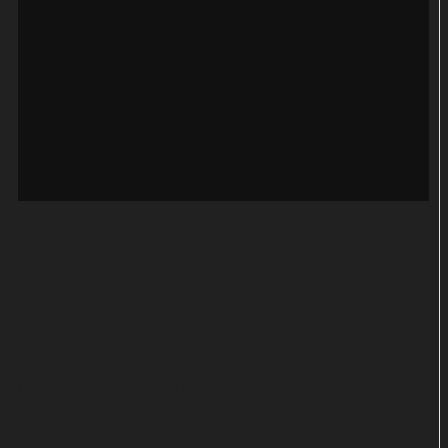
Quelle:
YouTube / Prime Video
Viele bekannte TV-Gesichter
Das Ensemble wird verstärkt von bekannten TV-
Gesichtern wie Courtney Taylor („Abbott
Elmentary“), John Carroll Lynch („Big Sky“),