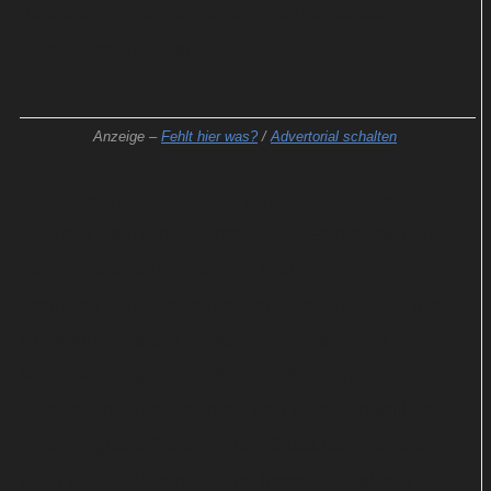
dennoch mit viel Empathie und unerbittlicher
Entschlossenheit an.
Anzeige –
Fehlt hier was?
/
Advertorial schalten
Auf sie warten komplexe Verbrechen, die sich zum
Teil über Jahrzehnte erstrecken. Es gilt etwa, die
Taten eines Serienmörders und den Tod eines
Fremden ohne Namen aufzuklären. Im Zuge ihrer
Ermittlungen stößt sie auf eine gefährliche
Verschwörung innerhalb des LAPD. Ihre
Entdeckungen bringen sie und ihr ehrenamtliches
Team in große Gefahr. Zum Glück kann sie sich
auch auf die Unterstützung ihres ehemaligen