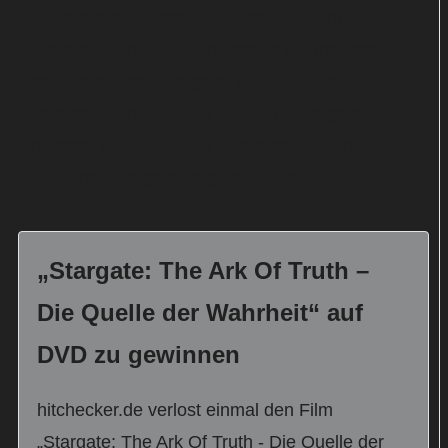
entwickelte sich über die Jahre zu einem
umfangreichen Sci-Fi-Universum mit mehreren
Serien, darunter „Stargate“ (1997 – 2009),
„Stargate Atlantis“ (2004 – 2008), „Stargate
Universe“ (2009 – 2011), „Stargate: Infinity“ (2002 –
2003) und „Stargate Origins“ (2018).
„Stargate: The Ark Of Truth –
Die Quelle der Wahrheit“ auf
DVD zu gewinnen
hitchecker.de verlost einmal den Film
„Stargate: The Ark Of Truth - Die Quelle der