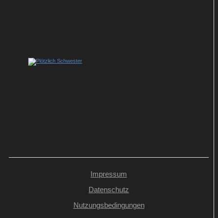
Neue Staffel bei Netflix: So geht es bei
„Ich und die Walter Boys“ weiter
Plötzlich Schwester: Neue ZDF-Komödie
um turbulenten Familien-Clash
Impressum
Datenschutz
Nutzungsbedingungen