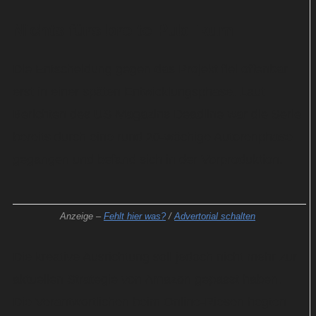
Nichts fürs breite Publikum
Die Entscheidung gegen das Projekt fiel offenbar
erst in einer späten Entwicklungsphase. Laut
Berichten des US-Magazins Deadline war die Serie
bereits durch eine rund 20-wöchige Autorenphase
gegangen und befand sich in der Vorproduktion.
Anzeige –
Fehlt hier was?
/
Advertorial schalten
Die kreative Ausrichtung soll jedoch nicht mehr zur
aktuellen Strategie von Amazon gepasst haben.
Die Verantwortlichen beim Online-Riesen hegten