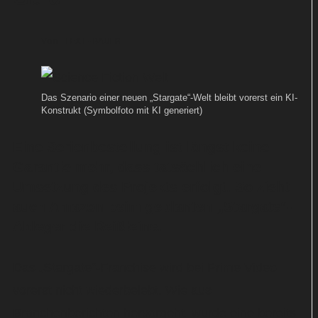
Von
TEXT-BAUER
Das Szenario einer neuen „Stargate“-Welt bleibt vorerst ein KI-
Konstrukt (Symbolfoto mit KI generiert)
Eine Serienbestellung ist längst keine
Garantie mehr, dass tatsächlich eine
Umsetzung des Projekts erfolgt. So zieht
auch Amazon beim geplanten „Stargate“-
Ableger die Reißleine.
Das „Stargate“-Franchise wird bei Prime Video
vorerst nicht wiederbelebt. Wie aus
Branchenberichten hervorgeht, wurde eine bereits