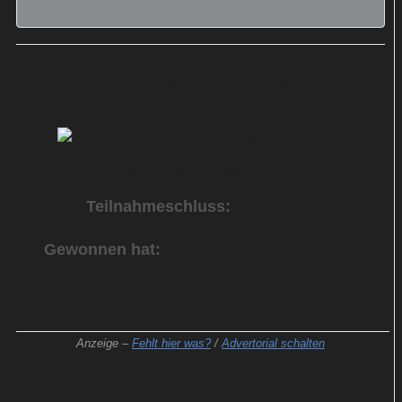
„Stargate: The Ark Of Truth – Die Quelle der
Wahrheit“ auf DVD zu gewinnen
Teilnahmeschluss:
28.06.2026
Gewonnen hat:
Philipp G. aus Regensburg
Anzeige –
Fehlt hier was?
/
Advertorial schalten