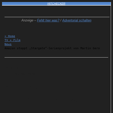
HITCHECKER
Anzeige –
Fehlt hier was?
/
Advertorial schalten
» Home
TV + Film
News
Amazon stoppt „Stargate“-Serienprojekt von Martin Gero
Details
03.06.2026
Amazon stoppt „Stargate“-
Serienprojekt von Martin
Gero