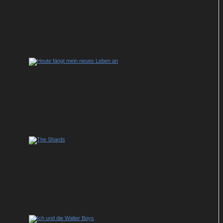
Zwischen Techno und Familienzoff: ZDF-
Vierteiler „München Beats“ feiert
Streaming-Premiere
Heute fängt mein neues Leben an: Julia
Jäger spielt verzweifelte Kleptomanin in
ARD-Komödie
Neu bei Disney+: Thrillerserie „The
Shards“ nach dem Roman von Bret Easton
Ellis