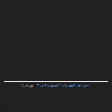
Trotz des Rückschlags bleibt das „Stargate“-
Franchise für Amazon weiterhin von Interesse.
Schon seit der Übernahme von MGM im Jahr 2022
gilt die bekannte Marke als vielversprechende
Option für neue Serien und Filme. Ein neuer Anlauf
mit einem anderen kreativen Team dürfte daher nur
eine Frage der Zeit sein. Gero steht weiterhin bei
den Amazon MGM Studios unter Vertrag und soll
sich dort nun anderen Projekten zuwenden.
Anzeige –
Fehlt hier was?
/
Advertorial schalten
Die „Stargate“-Reihe begann 1994 mit dem
gleichnamigen Kinofilm von Roland Emmerich und