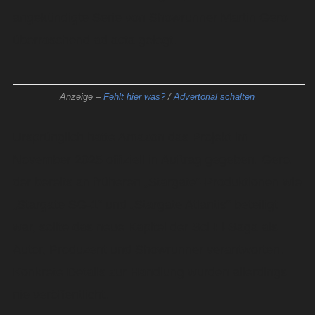
angekündigte Serie von Showrunner Martin Gero
überraschend ad acta gelegt.
Anzeige –
Fehlt hier was?
/
Advertorial schalten
Ursprünglich hatte Amazon das Projekt im
November 2025 offiziell in Auftrag gegeben. Gero,
der bereits an früheren „Stargate“-Produktionen wie
„Stargate SG-1“ und „Stargate Atlantis“ beteiligt
war, sollte das neue Kapitel der Sci-Fi-Saga als
Autor, Produzent und Showrunner verantworten.
Konkrete Details zur Handlung wurden allerdings
nie veröffentlicht.