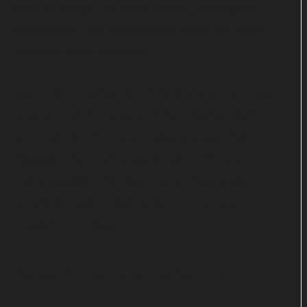
wohl die Sorge, die Serie könnte vorwiegend
bestehende Fans ansprechen, aber das breite
Publikum nicht erreichen.
Auch etliche personelle Veränderungen im Hause
Amazon und der Amazon MGM Studios dürften
eine Rolle bei der Entscheidung gegen das
„Stargate“-Spin-off gespielt haben. Mehrere
Führungskräfte, die das Projekt ursprünglich
unterstützt hatten, haben die Unternehmen
inzwischen verlassen.
Neuer Anlauf wahrscheinlich