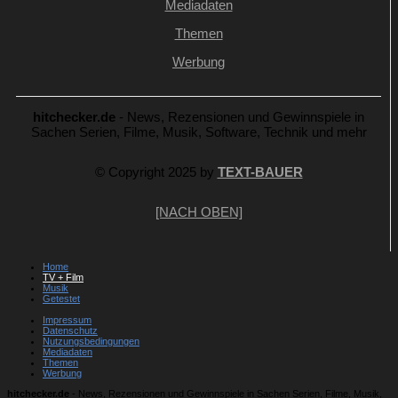
Mediadaten
Themen
Werbung
hitchecker.de
- News, Rezensionen und Gewinnspiele in
Sachen Serien, Filme, Musik, Software, Technik und mehr
© Copyright 2025 by
TEXT-BAUER
[NACH OBEN]
Home
TV + Film
Musik
Getestet
Impressum
Datenschutz
Nutzungsbedingungen
Mediadaten
Themen
Werbung
hitchecker.de
- News, Rezensionen und Gewinnspiele in Sachen Serien, Filme, Musik,