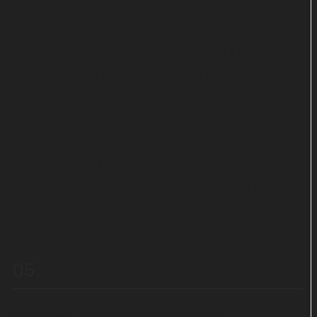
Überraschend ist Survival-Experte Fritz Meinecke
nicht mehr Teil von „7 vs. Wild“, obwohl er die
Show erfunden und entscheidend geprägt hat.
Auch seine Mitstreiter Maximilian Kovacs und
Johannes Hovekamp haben sich aus der
Produktion verabschiedet. Wie Meinecke über sein
Instagram-Profil bekannt gab, sei es aber zu
keinem Streit gekommen. Es handele sich um eine
gut überlegte Entscheidung.
05
Was läuft hinter den Kulissen?