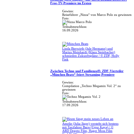
Free-TV-Premiere im Ersten
Gewinn:
Reiseführer „Nizza“ von Marco Polo zu gewinnen
Foto:
Teilnahmeschluss:
16.09.2026
Linda Bierwirth (Jule Hermann) und
Marius Meinhardt (Klaus Steinbacher)
schmieden Zukunftspläne / © ZDF, Holly
Fink
Zwischen Techno und Familienzoff: ZDF-Vierteiler
„München Beats“ feiert Streaming-Premiere
Gewinn:
Compilation „Techno Megamix Vol. 2“ zu
gewinnen
Foto:
Teilnahmeschluss:
17.09.2026
Amelie (Julia Jäger) versteht sich bestens
mit Taxifahrer Barış (Ugur Kaya) / ©
ARD Degeto Film, Hager Moss Film