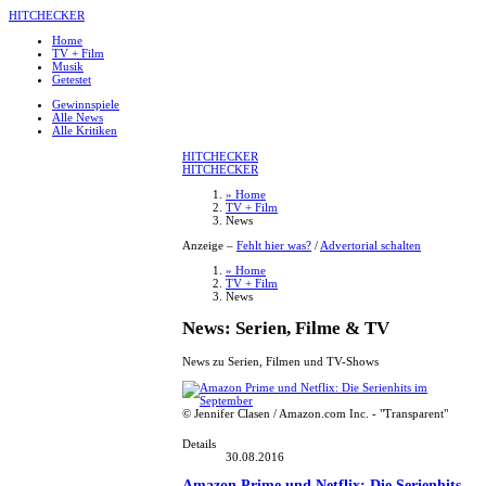
HITCHECKER
Home
TV + Film
Musik
Getestet
Gewinnspiele
Alle News
Alle Kritiken
HITCHECKER
HITCHECKER
» Home
TV + Film
News
Anzeige –
Fehlt hier was?
/
Advertorial schalten
» Home
TV + Film
News
News: Serien, Filme & TV
News zu Serien, Filmen und TV-Shows
© Jennifer Clasen / Amazon.com Inc. - "Transparent"
Details
30.08.2016
Amazon Prime und Netflix: Die Serienhits