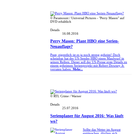
© Paramount / Universal Pictures - "Perry Mason" auf
DVD erhältlich
Details
16.08.2016
Perry Mason: Plant HBO eine Serien-
Neuauflage?
Pssst, eigentlich ist es ja noch streng geheim! Doch
scheinbar hat der US-Sender HBO einen Maulwurf in
seinen Reihen. Dieser soll der US-Presse erste Details zu
einem geheimen Serienprojekt mit Robert Downey Jr.
verraten haben.
Mehr...
© RTL Crime / Warner
Details
25.07.2016
Serienplaner für August 2016: Was läuft
wo?
Sollte das Wetter im August
enttäuschen, dürften sich