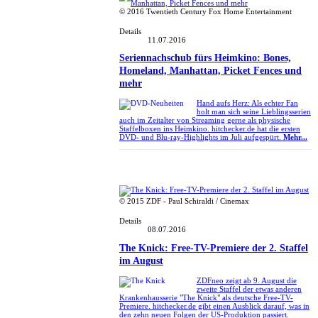
© 2016 Twentieth Century Fox Home Entertainment
Details
11.07.2016
Seriennachschub fürs Heimkino: Bones,
Homeland, Manhattan, Picket Fences und
mehr
Hand aufs Herz: Als echter Fan
holt man sich seine Lieblingsserien
auch im Zeitalter von Streaming gerne als physische
Staffelboxen ins Heimkino. hitchecker.de hat die ersten
DVD- und Blu-ray-Highlights im Juli aufgespürt.
Mehr...
© 2015 ZDF - Paul Schiraldi / Cinemax
Details
08.07.2016
The Knick: Free-TV-Premiere der 2. Staffel
im August
ZDFneo zeigt ab 9. August die
zweite Staffel der etwas anderen
Krankenhausserie "The Knick" als deutsche Free-TV-
Premiere. hitchecker.de gibt einen Ausblick darauf, was in
den zehn neuen Folgen der US-Produktion passiert.