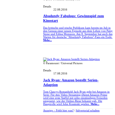
Details
22.08.2016
Absolutely Fabulous: Gewinnspiel zum
Kinostart
Das britische und irische Publikum kam bereits im Juli in
den Genuss einer neuen Episode aus dem Leben von Patsy
Stone und Edina Monsoon. Am 8. September hat auch das
Warten für deutsche "Absolutely Fabulous"-Fans ein Ende.
Mehr...
© Paramount / Universal Pictures
Details
17.08.2016
Jack Ryan: Amazon bestellt Serien-
Adaption
Tom Clancys Romanheld Jack Ryan geht bei Amazon in
Serie: Für den Video-Streaming-Dienst Amazon Prime
wird eine erste Staffel mit zehn einstündigen Episoden
umgesetzt, wie der Online-Riese bekannt gab. Die
Hauptrolle wird John Krasinski spielen.
Mehr...
Anzeige –
Fehlt hier was?
/
Advertorial schalten