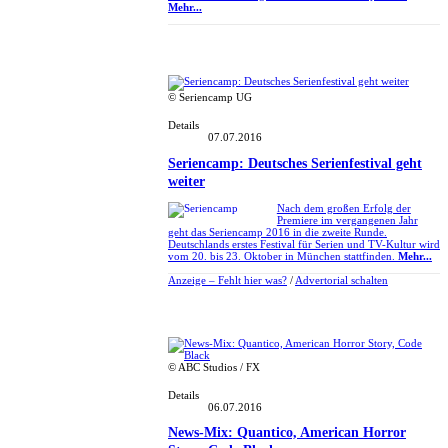
Mehr...
© Seriencamp UG
Details
07.07.2016
Seriencamp: Deutsches Serienfestival geht
weiter
Nach dem großen Erfolg der
Premiere im vergangenen Jahr
geht das Seriencamp 2016 in die zweite Runde.
Deutschlands erstes Festival für Serien und TV-Kultur wird
vom 20. bis 23. Oktober in München stattfinden.
Mehr...
Anzeige –
Fehlt hier was?
/
Advertorial schalten
© ABC Studios / FX
Details
06.07.2016
News-Mix: Quantico, American Horror