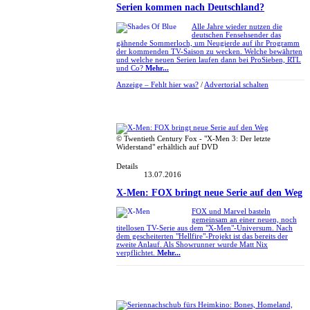
Serien kommen nach Deutschland?
Alle Jahre wieder nutzen die
deutschen Fensehsender das
gähnende Sommerloch, um Neugierde auf ihr Programm
der kommenden TV-Saison zu wecken. Welche bewährten
und welche neuen Serien laufen dann bei ProSieben, RTL
und Co?
Mehr...
Anzeige –
Fehlt hier was?
/
Advertorial schalten
© Twentieth Century Fox - "X-Men 3: Der letzte
Widerstand" erhältlich auf DVD
Details
13.07.2016
X-Men: FOX bringt neue Serie auf den Weg
FOX und Marvel basteln
gemeinsam an einer neuen, noch
titellosen TV-Serie aus dem "X-Men"-Universum. Nach
dem gescheiterten "Hellfire"-Projekt ist das bereits der
zweite Anlauf. Als Showrunner wurde Matt Nix
verpflichtet.
Mehr...