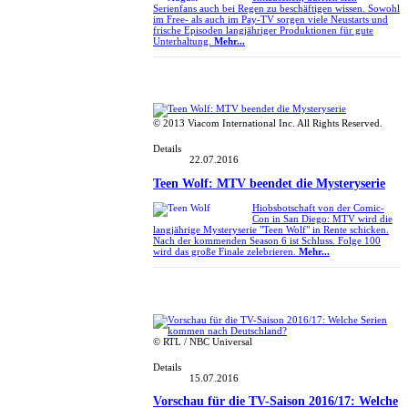
Serienfans auch bei Regen zu beschäftigen wissen. Sowohl
im Free- als auch im Pay-TV sorgen viele Neustarts und
frische Episoden langjähriger Produktionen für gute
Unterhaltung.
Mehr...
© 2013 Viacom International Inc. All Rights Reserved.
Details
22.07.2016
Teen Wolf: MTV beendet die Mysteryserie
Hiobsbotschaft von der Comic-
Con in San Diego: MTV wird die
langjährige Mysteryserie "Teen Wolf" in Rente schicken.
Nach der kommenden Season 6 ist Schluss. Folge 100
wird das große Finale zelebrieren.
Mehr...
© RTL / NBC Universal
Details
15.07.2016
Vorschau für die TV-Saison 2016/17: Welche