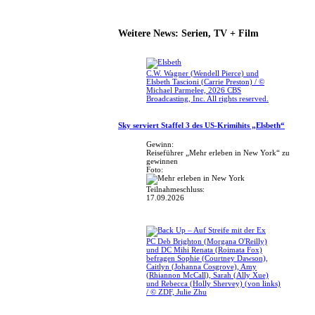
Weitere News: Serien, TV + Film
C.W. Wagner (Wendell Pierce) und
Elsbeth Tascioni (Carrie Preston) / ©
Michael Parmelee, 2026 CBS
Broadcasting, Inc. All rights reserved.
Sky serviert Staffel 3 des US-Krimihits „Elsbeth“
Gewinn:
Reiseführer „Mehr erleben in New York“ zu
gewinnen
Foto:
Teilnahmeschluss:
17.09.2026
PC Deb Brighton (Morgana O'Reilly)
und DC Mihi Renata (Roimata Fox)
befragen Sophie (Courtney Dawson),
Caitlyn (Johanna Cosgrove), Amy
(Rhiannon McCall), Sarah (Ally Xue)
und Rebecca (Holly Shervey) (von links)
/ © ZDF, Julie Zhu