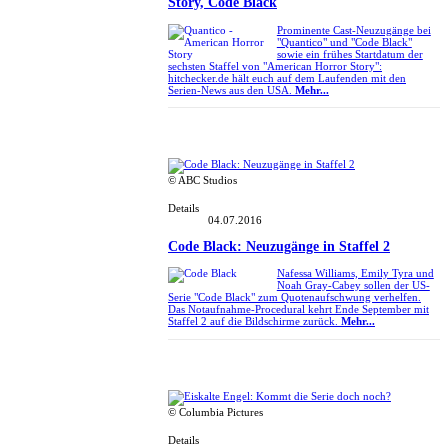
Story, Code Black
Prominente Cast-Neuzugänge bei
"Quantico" und "Code Black"
sowie ein frühes Startdatum der
sechsten Staffel von "American Horror Story":
hitchecker.de hält euch auf dem Laufenden mit den
Serien-News aus den USA.
Mehr...
© ABC Studios
Details
04.07.2016
Code Black: Neuzugänge in Staffel 2
Nafessa Williams, Emily Tyra und
Noah Gray-Cabey sollen der US-
Serie "Code Black" zum Quotenaufschwung verhelfen.
Das Notaufnahme-Procedural kehrt Ende September mit
Staffel 2 auf die Bildschirme zurück.
Mehr...
© Columbia Pictures
Details