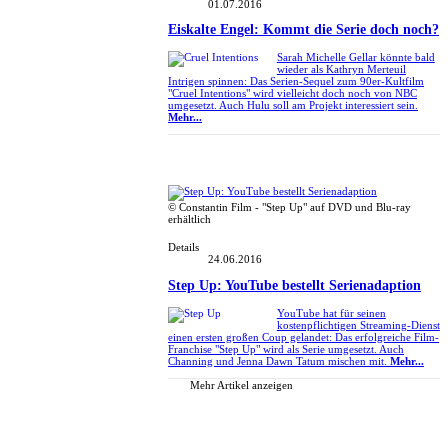
01.07.2016
Eiskalte Engel: Kommt die Serie doch noch?
Sarah Michelle Gellar könnte bald
wieder als Kathryn Merteuil
Intrigen spinnen: Das Serien-Sequel zum 90er-Kultfilm
"Cruel Intentions" wird vielleicht doch noch von NBC
umgesetzt. Auch Hulu soll am Projekt interessiert sein.
Mehr...
© Constantin Film - "Step Up" auf DVD und Blu-ray
erhältlich
Details
24.06.2016
Step Up: YouTube bestellt Serienadaption
YouTube hat für seinen
kostenpflichtigen Streaming-Dienst
einen ersten großen Coup gelandet: Das erfolgreiche Film-
Franchise "Step Up" wird als Serie umgesetzt. Auch
Channing und Jenna Dawn Tatum mischen mit.
Mehr...
Mehr Artikel anzeigen