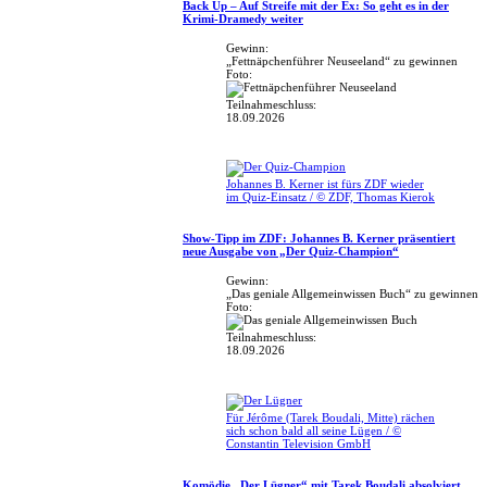
Back Up – Auf Streife mit der Ex: So geht es in der
Krimi-Dramedy weiter
Gewinn:
„Fettnäpchenführer Neuseeland“ zu gewinnen
Foto:
Teilnahmeschluss:
18.09.2026
Johannes B. Kerner ist fürs ZDF wieder
im Quiz-Einsatz / © ZDF, Thomas Kierok
Show-Tipp im ZDF: Johannes B. Kerner präsentiert
neue Ausgabe von „Der Quiz-Champion“
Gewinn:
„Das geniale Allgemeinwissen Buch“ zu gewinnen
Foto:
Teilnahmeschluss:
18.09.2026
Für Jérôme (Tarek Boudali, Mitte) rächen
sich schon bald all seine Lügen / ©
Constantin Television GmbH
Komödie „Der Lügner“ mit Tarek Boudali absolviert