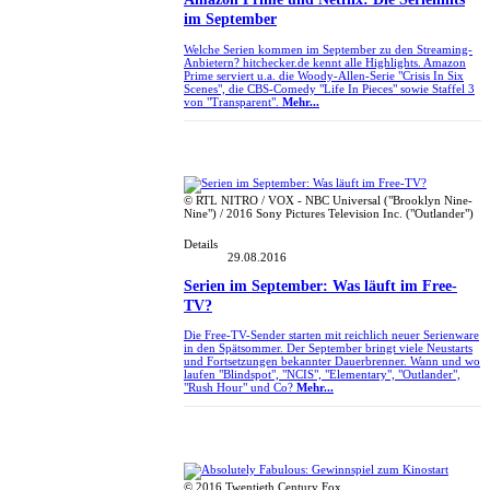
im September
Welche Serien kommen im September zu den Streaming-
Anbietern? hitchecker.de kennt alle Highlights. Amazon
Prime serviert u.a. die Woody-Allen-Serie "Crisis In Six
Scenes", die CBS-Comedy "Life In Pieces" sowie Staffel 3
von "Transparent".
Mehr...
© RTL NITRO / VOX - NBC Universal ("Brooklyn Nine-
Nine") / 2016 Sony Pictures Television Inc. ("Outlander")
Details
29.08.2016
Serien im September: Was läuft im Free-
TV?
Die Free-TV-Sender starten mit reichlich neuer Serienware
in den Spätsommer. Der September bringt viele Neustarts
und Fortsetzungen bekannter Dauerbrenner. Wann und wo
laufen "Blindspot", "NCIS", "Elementary", "Outlander",
"Rush Hour" und Co?
Mehr...
© 2016 Twentieth Century Fox