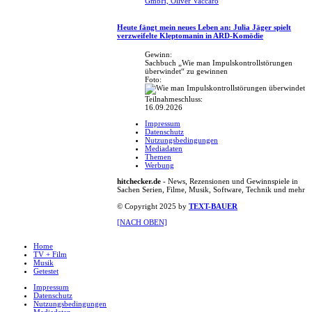
GmbH, Oliver Vaccaro
Heute fängt mein neues Leben an: Julia Jäger spielt
verzweifelte Kleptomanin in ARD-Komödie
Gewinn:
Sachbuch „Wie man Impulskontrollstörungen
überwindet“ zu gewinnen
Foto:
Teilnahmeschluss:
16.09.2026
Impressum
Datenschutz
Nutzungsbedingungen
Mediadaten
Themen
Werbung
hitchecker.de
- News, Rezensionen und Gewinnspiele in
Sachen Serien, Filme, Musik, Software, Technik und mehr
© Copyright 2025 by
TEXT-BAUER
[NACH OBEN]
Home
TV + Film
Musik
Getestet
Impressum
Datenschutz
Nutzungsbedingungen