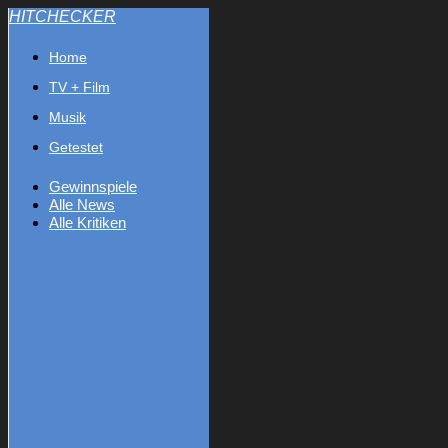
HITCHECKER
Home
TV + Film
Musik
Getestet
Gewinnspiele
Alle News
Alle Kritiken