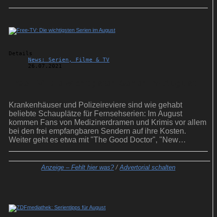
verpflichtet.
Details
News: Serien, Filme & TV
26.07.2021
Free-TV: Die wichtigsten Serien im August
Krankenhäuser und Polizeireviere sind wie gehabt
beliebte Schauplätze für Fernsehserien: Im August
kommen Fans von Medizinerdramen und Krimis vor allem
bei den frei empfangbaren Sendern auf ihre Kosten.
Weiter geht es etwa mit "The Good Doctor", "New
Amsterdam" und "Stralsund".
Anzeige –
Fehlt hier was?
/
Advertorial schalten