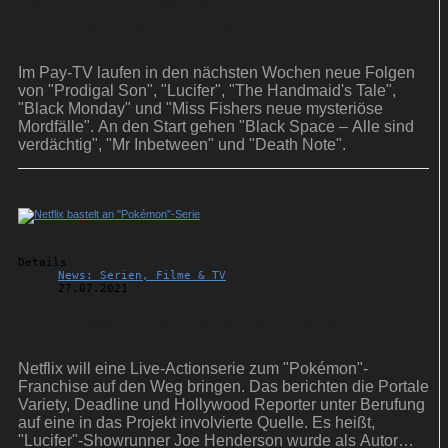
Pay-TV: ''Prodigal Son'', ''Lucifer'' und Co –
die Serienhits im August
Im Pay-TV laufen in den nächsten Wochen neue Folgen
von "Prodigal Son", "Lucifer", "The Handmaid's Tale",
"Black Monday" und "Miss Fishers neue mysteriöse
Mordfälle". An den Start gehen "Black Space – Alle sind
verdächtig", "Mr Inbetween" und "Death Note".
Details
News: Serien, Filme & TV
27.07.2021
Netflix bastelt an ''Pokémon''-Serie
Netflix will eine Live-Actionserie zum "Pokémon"-
Franchise auf den Weg bringen. Das berichten die Portale
Variety, Deadline und Hollywood Reporter unter Berufung
auf eine in das Projekt involvierte Quelle. Es heißt,
"Lucifer"-Showrunner Joe Henderson wurde als Autor