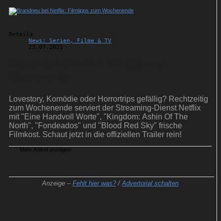
Details
News: Serien, Filme & TV
23.07.2021
Brandneu bei Netflix: Filmtipps zum
Wochenende
Lovestory, Komödie oder Horrortrips gefällig? Rechtzeitig
zum Wochenende serviert der Streaming-Dienst Netflix
mit "Eine Handvoll Worte", "Kingdom: Ashin Of The
North", "Fondeados" und "Blood Red Sky" frische
Filmkost. Schaut jetzt in die offiziellen Trailer rein!
Mehr Artikel anzeigen
Anzeige –
Fehlt hier was?
/
Advertorial schalten