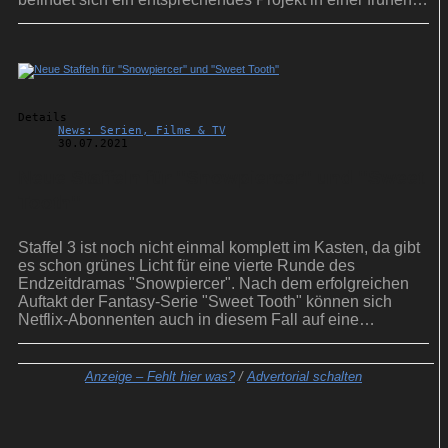
Entwicklungsphase.
Details
News: Serien, Filme & TV
30.07.2021
Neue Staffeln für ''Snowpiercer'' und ''Sweet
Tooth''
Staffel 3 ist noch nicht einmal komplett im Kasten, da gibt
es schon grünes Licht für eine vierte Runde des
Endzeitdramas "Snowpiercer". Nach dem erfolgreichen
Auftakt der Fantasy-Serie "Sweet Tooth" können sich
Netflix-Abonnenten auch in diesem Fall auf eine
Fortsetzung freuen.
Anzeige –
Fehlt hier was?
/
Advertorial schalten