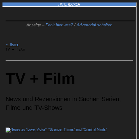
HITCHECKER
Anzeige –
Fehlt hier was?
/
Advertorial schalten
» Home
TV + Film
TV + Film
News und Rezensionen in Sachen Serien,
Filme und TV-Shows