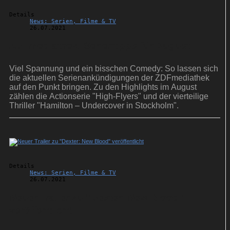
Details
News: Serien, Filme & TV
26.07.2021
ZDFmediathek: Serientipps für August
Viel Spannung und ein bisschen Comedy: So lassen sich
die aktuellen Serienankündigungen der ZDFmediathek
auf den Punkt bringen. Zu den Highlights im August
zählen die Actionserie "High-Flyers" und der vierteilige
Thriller "Hamilton – Undercover in Stockholm".
Details
News: Serien, Filme & TV
26.07.2021
Neuer Trailer zu ''Dexter: New Blood''
veröffentlicht