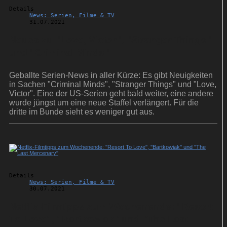
Details
News: Serien, Filme & TV
31.07.2021
Neues zu ''Love, Victor'', ''Stranger Things''
und ''Criminal Minds''
Geballte Serien-News in aller Kürze: Es gibt Neuigkeiten
in Sachen "Criminal Minds", "Stranger Things" und "Love,
Victor". Eine der US-Serien geht bald weiter, eine andere
wurde jüngst um eine neue Staffel verlängert. Für die
dritte im Bunde sieht es weniger gut aus.
Details
News: Serien, Filme & TV
30.07.2021
Netflix-Filmtipps zum Wochenende: ''Resort
To Love'', ''Bartkowiak'' und ''The Last