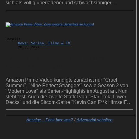
sich als völlig überladener und schwachsinniger
Actionklamauk.
Details
News: Serien, Filme & TV
28.07.2021
Amazon Prime Video: Zwei weitere
Serienhits im August
Amazon Prime Video kündigte zunächst nur "Cruel
Summer", "Nine Perfect Strangers" sowie Season 2 von
"Modern Love" als Serien-Highlights im August an. Nun
steht fest: Auch die zweite Staffel von "Star Trek: Lower
Decks" und die Sitcom-Satire "Kevin Can F**k Himself"
unterhalten ab nächsten Monat.
Anzeige –
Fehlt hier was?
/
Advertorial schalten