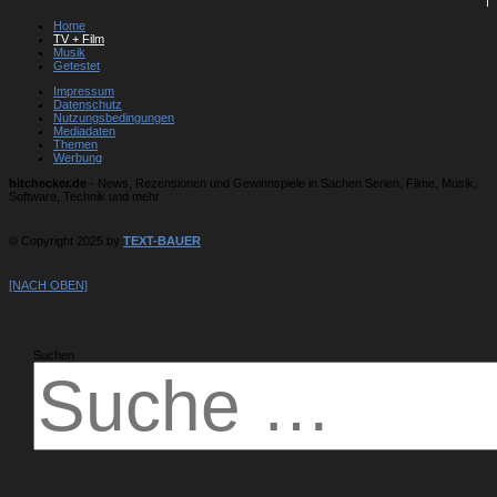
Home
TV + Film
Musik
Getestet
Impressum
Datenschutz
Nutzungsbedingungen
Mediadaten
Themen
Werbung
hitchecker.de
- News, Rezensionen und Gewinnspiele in Sachen Serien, Filme, Musik,
Software, Technik und mehr
© Copyright 2025 by
TEXT-BAUER
[NACH OBEN]
Suchen