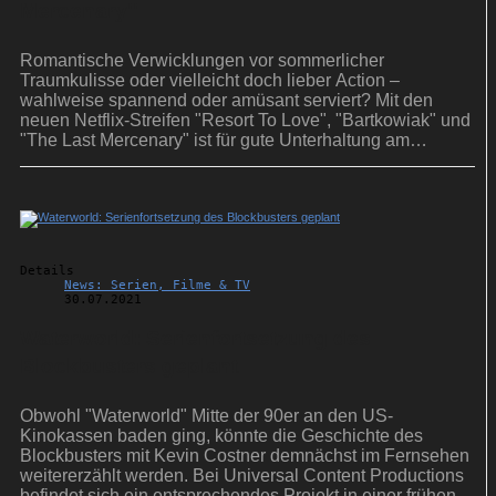
Mercenary''
Romantische Verwicklungen vor sommerlicher
Traumkulisse oder vielleicht doch lieber Action –
wahlweise spannend oder amüsant serviert? Mit den
neuen Netflix-Streifen "Resort To Love", "Bartkowiak" und
"The Last Mercenary" ist für gute Unterhaltung am
Wochenende gesorgt.
Details
News: Serien, Filme & TV
30.07.2021
Waterworld: Serienfortsetzung des
Blockbusters geplant
Obwohl "Waterworld" Mitte der 90er an den US-
Kinokassen baden ging, könnte die Geschichte des
Blockbusters mit Kevin Costner demnächst im Fernsehen
weitererzählt werden. Bei Universal Content Productions
befindet sich ein entsprechendes Projekt in einer frühen