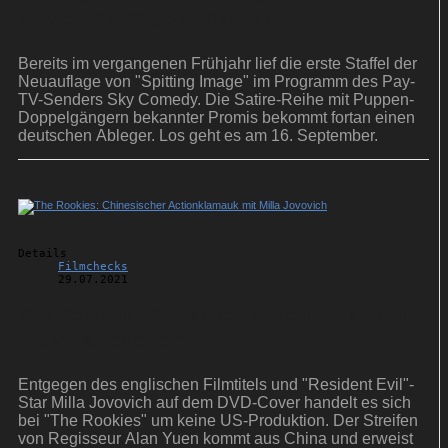
Version der Puppen-Satire an
Bereits im vergangenen Frühjahr lief die erste Staffel der
Neuauflage von "Spitting Image" im Programm des Pay-
TV-Senders Sky Comedy. Die Satire-Reihe mit Puppen-
Doppelgängern bekannter Promis bekommt fortan einen
deutschen Ableger. Los geht es am 16. September.
Details
Filmchecks
29.07.2021
The Rookies: Chinesischer Actionklamauk
mit Milla Jovovich
Entgegen des englischen Filmtitels und "Resident Evil"-
Star Milla Jovovich auf dem DVD-Cover handelt es sich
bei "The Rookies" um keine US-Produktion. Der Streifen
von Regisseur Alan Yuen kommt aus China und erweist