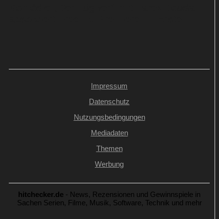
Komödie „Der Lügner“ mit Tarek Boudali
absolviert Free-TV-Premiere im Ersten
Impressum
Datenschutz
Nutzungsbedingungen
Mediadaten
Themen
Werbung
hitchecker.de
- News, Rezensionen und Gewinnspiele in
Sachen Serien, Filme, Musik, Software, Technik und mehr