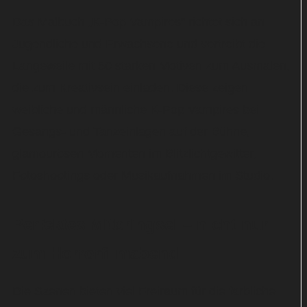
Das Malbuch „K-Pop Vampires“ richtet sich an
Jugendliche und Erwachsene und vertreibt die
Langeweile mit 50 starken Motiven zum Ausmalen,
die zum Kreativsein einladen. Diese zeigen
weibliche und männliche K-Pop Vampires bei
Gesangs- und Tanzeinlagen auf der Bühne,
glamourösen Momenten im Blitzlichtgewitter,
Fotoshootings oder Musikaufnahmen im Studio.
Perfektes Mitbringsel – nicht nur
zum Horrorfilmabend
Die Szenen bieten viel Freiraum für die farbliche