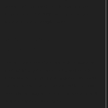
über scharfe Vampirzähne, die zuschnappen
könnten, wenn der Durst nach einem langen
Konzert schier unerträglich wird.
Verführerische Vampire im
Rampenlicht
Der ein oder andere Normalsterbliche würde sich
aber nur allzu gerne einem der unwiderstehlich
attraktiven K-Pop Vampires hingeben. Mit etwas
Glück lockt nach einem leidenschaftlichen Biss
ebenfalls ein ewiges Leben im Rampenlicht, sollte
dieser zur Verwandlung führen.