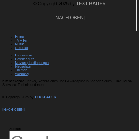
© Copyright 2025 by
TEXT-BAUER
[NACH OBEN]
Home
TV + Film
Musik
Getestet
Impressum
Datenschutz
Nutzungsbedingungen
Mediadaten
Themen
Werbung
hitchecker.de
- News, Rezensionen und Gewinnspiele in Sachen Serien, Filme, Musik,
Software, Technik und mehr
© Copyright 2025 by
TEXT-BAUER
[NACH OBEN]
Suchen