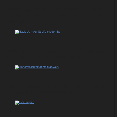
Show-Tipp im ZDF: Johannes B. Kerner
präsentiert neue Ausgabe von „Der Quiz-
Champion“
Back Up – Auf Streife mit der Ex: So geht
es in der Krimi-Dramedy weiter
Kaffeevollautomat mit Mahlwerk: Frischer
Genuss für Kaffeeliebhaber