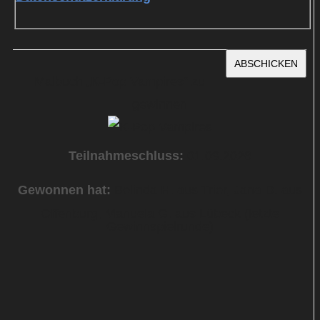
ABSCHICKEN
Malbuch „K-Pop Vampires“ zu
gewinnen
Teilnahmeschluss:
01.09.2026
Gewonnen hat:
Belinda H. aus Trier, Jana D. aus
Offenburg, Manuela G. aus Lübeck (letzte
Gewinnspielrunde)