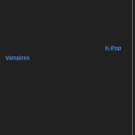
Nicht nur in Gruselfilmen treiben
Blutsauger ihr Unwesen. Im neuen
Malbuch „K-Pop Vampires“ entpuppen sie
sich als berühmte K-Pop-Idole.
Willkommen in der aufregenden Welt der
K-Pop
Vampires
! Sie sind gefeierte Musikstars: Auf der
Bühne begeistern sie mit mitreißenden Songs und
spektakulären Choreografien – allerdings nur nach
Sonnenuntergang.
Die Nacht ist das Zuhause der charismatischen
Blutsauger, die von ihren Fans geliebt, aber
durchaus auch ein bisschen gefürchtet werden.
Neben reichlich Charisma verfügen die K-Pop-Idole