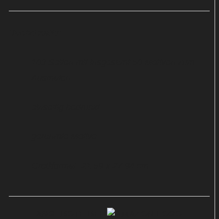
Buchdetails:
103 Seiten mit insgesamt 50 Motiven zum
Ausmalen
einseitig bedruckt
gerahmte Motive
Großformat: 21.59 x 27.94 cm
ANGEBOTE BEI