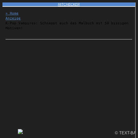
HITCHECKER
» Home
Anzeige
K-Pop Vampires: Schnappt euch das Malbuch mit 50 bissigen
Motiven!
Details
Anzeige
02.07.2026
K-Pop Vampires: Schnappt
euch das Malbuch mit 50
bissigen Motiven!
© TEXT-BA