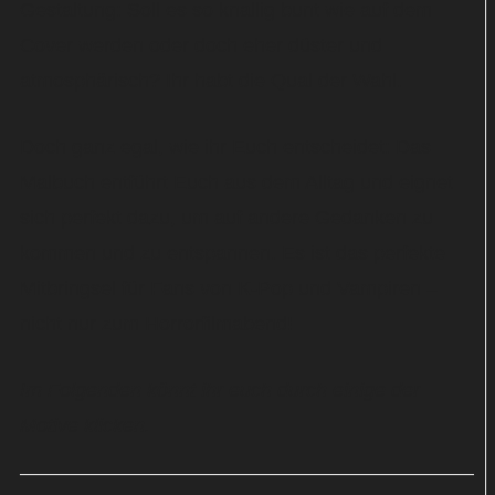
Gestaltung: Soll es so knallig bunt wie auf dem
Cover werden oder doch eher düster und
atmosphärisch? Ihr habt die Qual der Wahl.
Doch ganz egal, wie ihr Euch entscheidet: Das
Malbuch entführt Euch aus dem Alltag und eignet
sich perfekt dazu, um auf andere Gedanken zu
kommen und zu entspannen. Es ist das perfekte
Mitbringsel für Fans von K-Pop und Vampiren –
nicht nur zum Horrorfilmabend!
Im Folgenden könnt ihr euch durch einige der
Motive klicken.