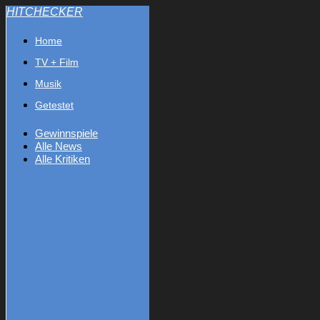
HITCHECKER
Home
TV + Film
Musik
Getestet
Gewinnspiele
Alle News
Alle Kritiken