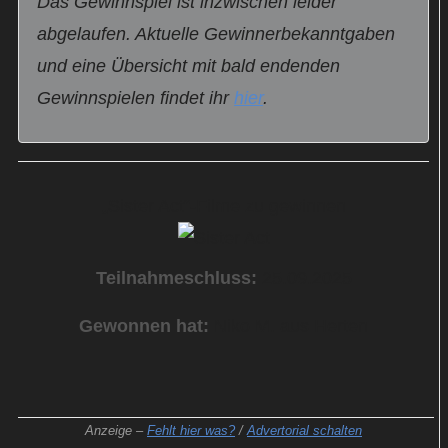
Das Gewinnspiel ist inzwischen leider
abgelaufen. Aktuelle Gewinnerbekanntgaben
und eine Übersicht mit bald endenden
Gewinnspielen findet ihr
hier
.
„Sister Act“-Filme zu gewinnen
Teilnahmeschluss:
25.09.2025
Gewonnen hat:
Niko M. aus Herten
Anzeige –
Fehlt hier was?
/
Advertorial schalten