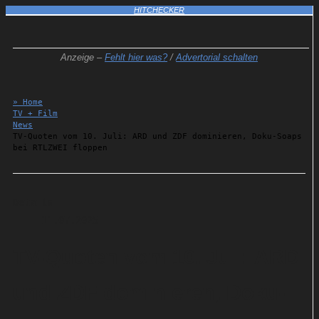
HITCHECKER
Anzeige –
Fehlt hier was?
/
Advertorial schalten
» Home
TV + Film
News
TV-Quoten vom 10. Juli: ARD und ZDF dominieren, Doku-Soaps
bei RTLZWEI floppen
Details
11.07.2025
TV-Quoten vom 10. Juli: ARD
und ZDF dominieren, Doku-