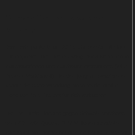
Schweiz-Sieg holt knapp vier
Millionen
Das Erste punktete um 20:15 Uhr bereits mit einem
„Brennpunkt“ zum Ukraine-Krieg, der 4,56 Millionen
Zuschauerinnen und Zuschauer interessierte (24,0
Prozent Marktanteil). Bei den jungen Erwachsenen
konnte die Sondersendung einen Marktanteil in
Höhe von 15,5 Prozent für sich verbuchen.
Die EM-Partie Finnland gegen Schweiz bescherte
dem ZDF tolle Quoten: 3,87 Millionen schalteten
zum Spiel ein. Der Marktanteil lag bei 20,5 Prozent.