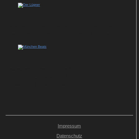
Komödie „Der Lügner“ mit Tarek Boudali
absolviert Free-TV-Premiere im Ersten
Zwischen Techno und Familienzoff: ZDF-
Vierteiler „München Beats“ feiert
Streaming-Premiere
Impressum
Datenschutz