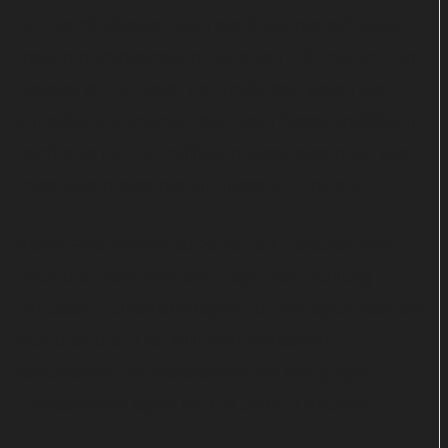
14- bis 49-Jährigen kam die Show nur auf einen
mageren Marktanteil in Höhe von 7,2 Prozent. Für
„Beauty & The Nerd“ bei ProSieben waren hier
immerhin 8,0 Prozent drin. Beim Gesamtpublikum
reichte es mit 0,43 Millionen Zuschauerinnen und
Zuschauern aber nur für miese 2,2 Prozent.
Kabel Eins strahlte ab 20:15 Uhr zunächst eine
neue und dann eine alte Folge von „Achtung
Abzocke – Urlaubsbetrügern auf der Spur“ aus, die
sich 0,54 und 0,38 Millionen Menschen
anschauten. Die Marktanteile bei den jungen
Erwachsenen lagen bei 5,8 und 6,2 Prozent.