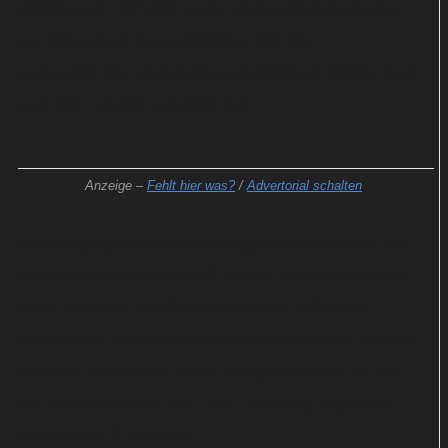
Winter und Frühjahr mehr Krimi-Wiederholungen
zur Primetime auszustrahlen. Mit der
aufgewärmten Verbrechensaufklärung fahren ARD
und ZDF gerade ziemlich gut.
Anzeige –
Fehlt hier was?
/
Advertorial schalten
Am vergangenen Donnerstagabend erreichte ein
alter 90-Minüter der ARD-Reihe „Der Wien-Krimi:
Blind ermittelt“ um 20:30 Uhr 4,02 Millionen
Menschen, was einem starken Marktanteil von 20,1
Prozent entsprach. In der Zielgruppe der 14- bis
49-Jähren erzielte der Fall „Lebendig begraben“
immerhin 7,2 Prozent.