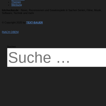
Themen
Werbung
hitchecker.de
- News, Rezensionen und Gewinnspiele in Sachen Serien, Filme, Musik,
Software, Technik und mehr
© Copyright 2025 by
TEXT-BAUER
[NACH OBEN]
Suchen