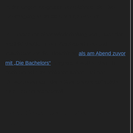
In der jungen Zielgruppe verzeichnete die Live-
Übertragung ab 21:00 Uhr 17,2 Prozent.
RTL lockte mit einer Wiederholung von „Fluch der
Karibik“ deutlich mehr Zuschauerinnen und
Zuschauer vor die Bildschirme
als am Abend zuvor
mit „Die Bachelors“
: Insgesamt wollten den Film
noch einmal 1,24 Millionen sehen. Bei den
Umworbenen kam der Kölner Sender auf solide
12,6 Prozent Marktanteil.
Doku-Soaps bei RTLZWEI gehen
unter