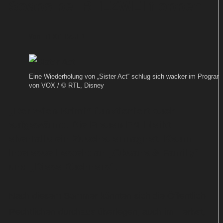
Soaps bei RTLZWEI floppen
Von
TEXT-BAUER
Eine Wiederholung von „Sister Act“ schlug sich wacker im Progra
von VOX / © RTL, Disney
„Der Wien-Krimi“ funktioniert auch
aufgewärmt. Die Frauen-EM bleibt
ebenfalls ein Zuschauermagnet. Kaum
Interesse besteht an „Oksana & Family“
und „Diese Büchners“.
Nach diesem Sommer könnten sich die Öffentlich-
Rechtlichen durchaus überlegen, auch im Herbst,