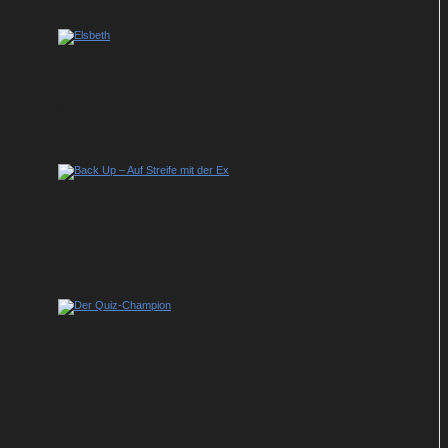
Sky serviert Staffel 3 des US-Krimihits
„Elsbeth“
Back Up – Auf Streife mit der Ex: So geht
es in der Krimi-Dramedy weiter
Show-Tipp im ZDF: Johannes B. Kerner
präsentiert neue Ausgabe von „Der Quiz-
Champion“