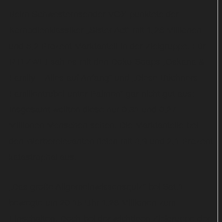
Beim Schwesternsender VOX punktete der
Komödienklassiker „Sister Act“ mit 1,26 Millionen
und 8,2 Prozent Marktanteil in der Zielgruppe. Für
RTLZWEI sah es mit den Doku-Soaps „Oskana &
Family – Alles auf Anfang“ und „Diese Büchners –
Familientrubel unter Palmen“ gar nicht gut aus:
Insgesamt wollten diese nur 0,31 und 0,27
Millionen Menschen sehen. Die Marktanteile bei
den Werberelevanten fielen mit 3,9 und 2,1 Prozent
katastrophal aus.
„Das große Allgemeinwissensquiz“ bei Sat.1
bewegte um 20:15 Uhr 1,26 Millionen zum
Einschalten. Doch bei der wichtigen Zielgruppe der