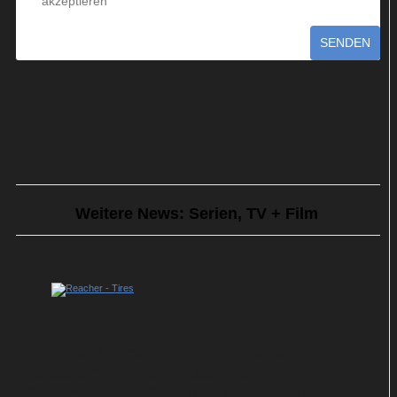
akzeptieren
SENDEN
Weitere News: Serien, TV + Film
Serien der Woche: „Sheriff Country“,
„Reacher“, „Tires“, „Zatima“,
„Doppelhaushälfte“ und weitere Tipps