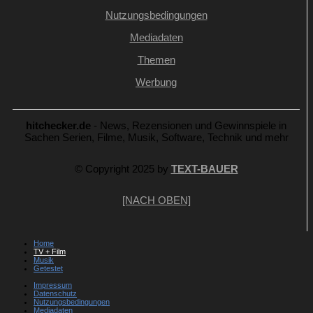
Nutzungsbedingungen
Mediadaten
Themen
Werbung
hitchecker.de
- News, Rezensionen und Gewinnspiele in
Sachen Serien, Filme, Musik, Software, Technik und mehr
© Copyright 2025 by
TEXT-BAUER
[NACH OBEN]
Home
TV + Film
Musik
Getestet
Impressum
Datenschutz
Nutzungsbedingungen
Mediadaten