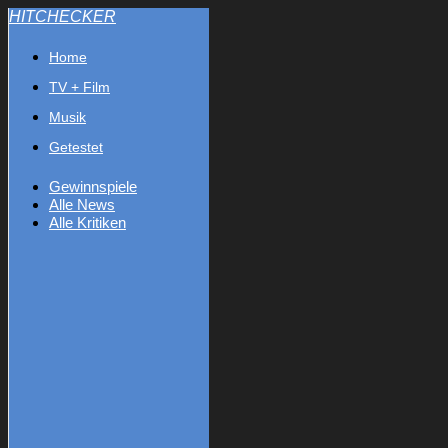
HITCHECKER
Home
TV + Film
Musik
Getestet
Gewinnspiele
Alle News
Alle Kritiken