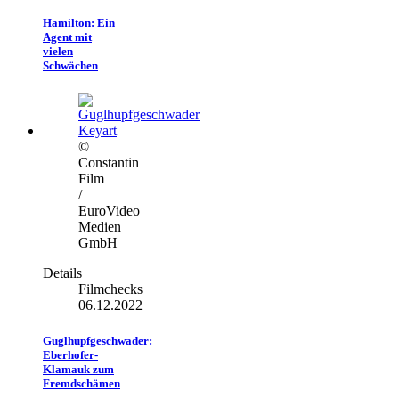
Hamilton: Ein
Agent mit
vielen
Schwächen
©
Constantin
Film
/
EuroVideo
Medien
GmbH
Details
Filmchecks
06.12.2022
Guglhupfgeschwader:
Eberhofer-
Klamauk zum
Fremdschämen