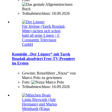
Teilnahmeschluss:
18.09.2026
Für Jérôme (Tarek Boudali,
Mitte) rächen sich schon
bald all seine Lügen / ©
Constantin Television
GmbH
Komödie „Der Lügner“ mit Tarek
Boudali absolviert Free-TV-Premiere
im Ersten
Gewinn:
Reiseführer „Nizza“ von
Marco Polo zu gewinnen
Foto:
Teilnahmeschluss:
16.09.2026
Linda Bierwirth (Jule
Hermann) und Marius
Meinhardt (Klaus