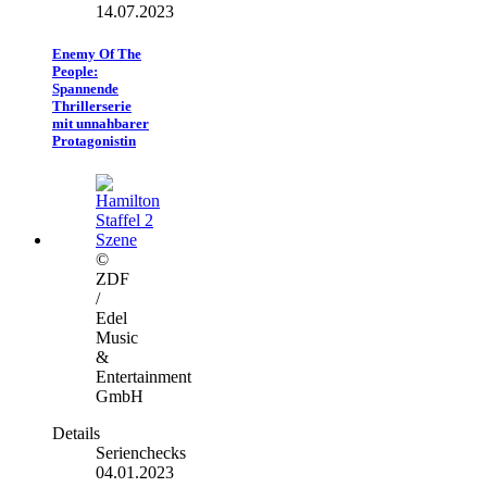
14.07.2023
Enemy Of The
People:
Spannende
Thrillerserie
mit unnahbarer
Protagonistin
©
ZDF
/
Edel
Music
&
Entertainment
GmbH
Details
Serienchecks
04.01.2023