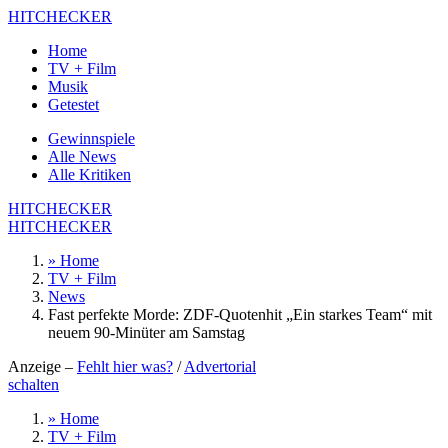
HITCHECKER
Home
TV + Film
Musik
Getestet
Gewinnspiele
Alle News
Alle Kritiken
HITCHECKER
HITCHECKER
» Home
TV + Film
News
Fast perfekte Morde: ZDF-Quotenhit „Ein starkes Team“ mit
neuem 90-Minüter am Samstag
Anzeige –
Fehlt hier was?
/
Advertorial
schalten
» Home
TV + Film