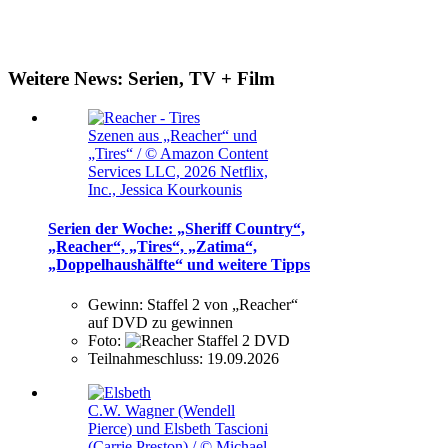
Weitere News: Serien, TV + Film
Szenen aus „Reacher“ und
„Tires“ / © Amazon Content
Services LLC, 2026 Netflix,
Inc., Jessica Kourkounis
Serien der Woche: „Sheriff Country“,
„Reacher“, „Tires“, „Zatima“,
„Doppelhaushälfte“ und weitere Tipps
Gewinn:
Staffel 2 von „Reacher“
auf DVD zu gewinnen
Foto:
Teilnahmeschluss:
19.09.2026
C.W. Wagner (Wendell
Pierce) und Elsbeth Tascioni
(Carrie Preston) / © Michael