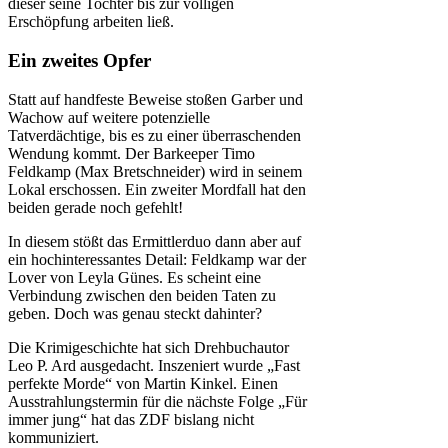
dieser seine Tochter bis zur völligen
Erschöpfung arbeiten ließ.
Ein zweites Opfer
Statt auf handfeste Beweise stoßen Garber und
Wachow auf weitere potenzielle
Tatverdächtige, bis es zu einer überraschenden
Wendung kommt. Der Barkeeper Timo
Feldkamp (Max Bretschneider) wird in seinem
Lokal erschossen. Ein zweiter Mordfall hat den
beiden gerade noch gefehlt!
In diesem stößt das Ermittlerduo dann aber auf
ein hochinteressantes Detail: Feldkamp war der
Lover von Leyla Günes. Es scheint eine
Verbindung zwischen den beiden Taten zu
geben. Doch was genau steckt dahinter?
Die Krimigeschichte hat sich Drehbuchautor
Leo P. Ard ausgedacht. Inszeniert wurde „Fast
perfekte Morde“ von Martin Kinkel. Einen
Ausstrahlungstermin für die nächste Folge „Für
immer jung“ hat das ZDF bislang nicht
kommuniziert.