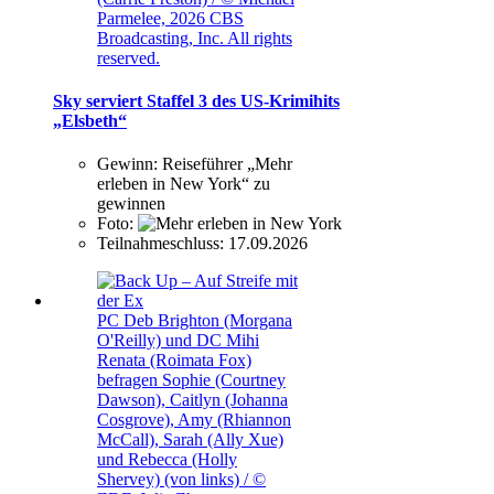
Parmelee, 2026 CBS
Broadcasting, Inc. All rights
reserved.
Sky serviert Staffel 3 des US-Krimihits
„Elsbeth“
Gewinn:
Reiseführer „Mehr
erleben in New York“ zu
gewinnen
Foto:
Teilnahmeschluss:
17.09.2026
PC Deb Brighton (Morgana
O'Reilly) und DC Mihi
Renata (Roimata Fox)
befragen Sophie (Courtney
Dawson), Caitlyn (Johanna
Cosgrove), Amy (Rhiannon
McCall), Sarah (Ally Xue)
und Rebecca (Holly
Shervey) (von links) / ©