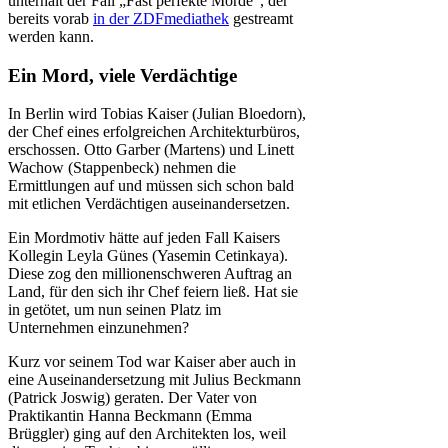
unterhält der Fall „Fast perfekte Morde“, der
bereits vorab
in der ZDFmediathek
gestreamt
werden kann.
Ein Mord, viele Verdächtige
In Berlin wird Tobias Kaiser (Julian Bloedorn),
der Chef eines erfolgreichen Architekturbüros,
erschossen. Otto Garber (Martens) und Linett
Wachow (Stappenbeck) nehmen die
Ermittlungen auf und müssen sich schon bald
mit etlichen Verdächtigen auseinandersetzen.
Ein Mordmotiv hätte auf jeden Fall Kaisers
Kollegin Leyla Günes (Yasemin Cetinkaya).
Diese zog den millionenschweren Auftrag an
Land, für den sich ihr Chef feiern ließ. Hat sie
in getötet, um nun seinen Platz im
Unternehmen einzunehmen?
Kurz vor seinem Tod war Kaiser aber auch in
eine Auseinandersetzung mit Julius Beckmann
(Patrick Joswig) geraten. Der Vater von
Praktikantin Hanna Beckmann (Emma
Brüggler) ging auf den Architekten los, weil