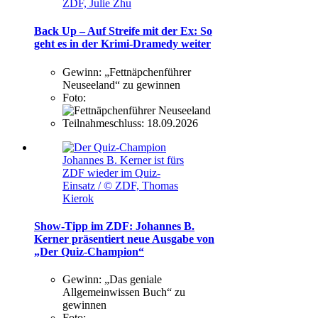
ZDF, Julie Zhu
Back Up – Auf Streife mit der Ex: So
geht es in der Krimi-Dramedy weiter
Gewinn:
„Fettnäpchenführer
Neuseeland“ zu gewinnen
Foto:
Teilnahmeschluss:
18.09.2026
Johannes B. Kerner ist fürs
ZDF wieder im Quiz-
Einsatz / © ZDF, Thomas
Kierok
Show-Tipp im ZDF: Johannes B.
Kerner präsentiert neue Ausgabe von
„Der Quiz-Champion“
Gewinn:
„Das geniale
Allgemeinwissen Buch“ zu
gewinnen
Foto: