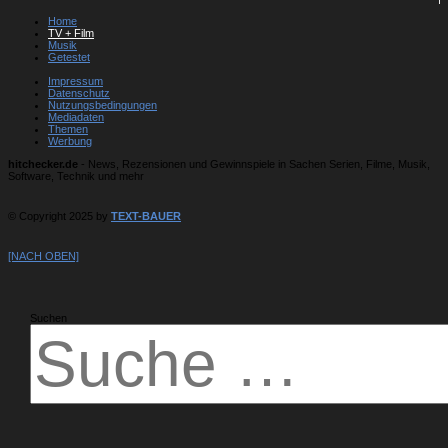
Home
TV + Film
Musik
Getestet
Impressum
Datenschutz
Nutzungsbedingungen
Mediadaten
Themen
Werbung
hitchecker.de
- News, Rezensionen und Gewinnspiele in Sachen Serien, Filme, Musik,
Software, Technik und mehr
© Copyright 2025 by
TEXT-BAUER
[NACH OBEN]
Suchen