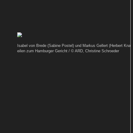
Ketikidou schauen vorbei
Von
TEXT-BAUER
Isabel von Brede (Sabine Postel) und Markus Gellert (Herbert Knau
eilen zum Hamburger Gericht / © ARD, Christine Schroeder
Ganz schön viel los im ARD-Zuschauerhit
„Die Kanzlei“: Die aktuelle Episode
„Schwerer Abschied“ dreht sich um zwei
Fälle, einen anstrengenden Hospitanten
und Beziehungsprobleme.
Anwältin Isabel von Brede (Sabine Postel), ihr
Kollege Markus Gellert (Herbert Knaup) sowie die