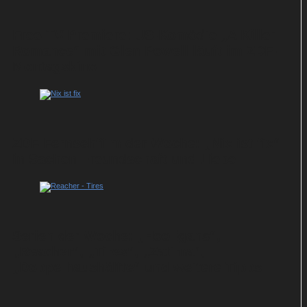
Free-TV-Premiere: US-Komödie „A Killer
Romance“ mit Glen Powell läuft im ZDF-
Montagskino
ZDF-Fernsehfilm der Woche: „Nix ist fix“
in Sachen Freundschaft und Liebe
Serien der Woche: „Hooligans“,
„Reacher“, „Tires“, „Zatima“,
„Doppelhaushälfte“ und weitere Tipps