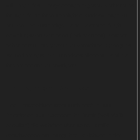
will. Doch das Embryonenschutzgesetz verbietet es
ihr, sich damit ihren sehnlichen Kinderwunsch zu
erfüllen. Die zuständige Firma, vertreten durch
Anwalt Gisbert Rottmann (Dirk Martens), besteht
daher darauf, die Vorräte zu vernichten. Gelingt es
Isa und Markus, ein zufriedenstellendes Urteil für
ihre Mandantin zu erwirken?
Ein klärendes Gespräch
Eine Entscheidung steht auch noch in Isas
Privatleben aus: Nachdem ihr Demir (Neil Malik
Abdullah) die Wahrheit über seine Familie
verschwiegen hat, hängt ihre Beziehung in der