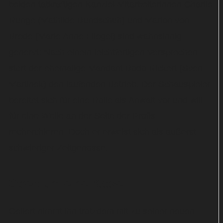
beiden tatkräftigen Kanzlei-Mitarbeiterinnen Charlie
Runge (Mathilde Bundschuh) und Marion von
Brede (Marie Anne Fliegel) sind wahnsinnig
genervt: Nach einem leichtfertigen Versprechen
stört der ehemalige Mandant Bodo Rickert (Sven
Martinek) den laufenden Betrieb. Der Schauspieler
bereitet sich für eine Rolle als Anwalt vor und will
für eine Weile an der Seite der Profis
recherchieren. Doch er erweist sich als äußerst
schwieriger Zeitgenosse.
Streit um eine Katze
Gellert nimmt ihn trotzdem mit zu seiner neuen