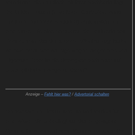
Mandantin, die im Clinch mit ihrer Nachbarin liegt.
Die beiden Frauen (in weiteren Gastrollen: Anna
Thalbach und Maria Ketikidou) zanken sich um
eine Katze. Die eine behauptet, die Besitzerin des
Tiers zu sein, das der anderen offenbar zugelaufen
ist. Nun droht eine Anzeige wegen Wegnahme von
Eigentum. Oder ist die Streitigkeit doch noch auf
unkompliziertem Wege zu klären?
Anzeige –
Fehlt hier was?
/
Advertorial schalten
Gemeinsam im Einsatz sind Isa und Markus für
eine Witwe, die unbedingt auf das eingelagerte
Sperma ihres verstorbenen Mannes zurückgreifen