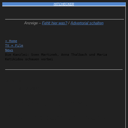
HITCHECKER
Anzeige –
Fehlt hier was?
/
Advertorial schalten
» Home
TV + Film
News
Die Kanzlei: Sven Martinek, Anna Thalbach und Maria
Ketikidou schauen vorbei
Details
10.12.2024
Die Kanzlei: Sven Martinek,
Anna Thalbach und Maria