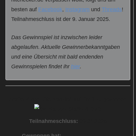
besten auf
Facebook
,
Instagram
und
Threads
!
Teilnahmeschluss ist der 9. Januar 2025.
Das Gewinnspiel ist inzwischen leider
abgelaufen. Aktuelle Gewinnerbekanntgaben
und eine Übersicht mit bald endenden
Gewinnspielen findet ihr
hier
.
Staffel 4 von „Die Kanzlei“ auf DVD zu gewinnen
Teilnahmeschluss:
09.01.2025
Gewonnen hat:
Georg H. aus Leipzig