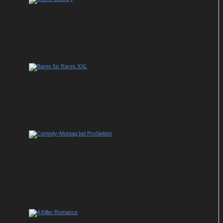
„Fire Country“-Ableger „Sheriff Country“
läuft ab 19. August bei Universal TV
Bares für Rares XXL: Horst Lichter bittet
wieder zum langen Trödelabend im ZDF
ProSieben startet Comedy-Offensive mit
„Georgie & Mandy“, „Ted“ und „St. Denis
Medical“